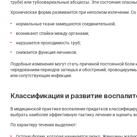
трубе) или тубоовариальные абсцессы. Эти состояния опасны
Хроническая форма развивается при неполном излечении. Со
нормальные ткани замещаются соединительной;
возникают спайки между органами;
нарушается проходимость труб;
снижается функция яичников.
Подобные изменения могут стать причиной постоянной боли и
чередованием периодов затишья и обострений, провоцируемы
или сопутствующие инфекции.
Классификация и развитие воспалит
В медицинской практике воспаление придатков классифициру
выбрать наиболее эффективную тактику лечения и оценить 
По характеру течения выделяют:
Острую форму, которая начинается резко. Женщины жалуют