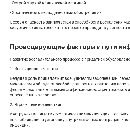
- Острой с яркой клинической картиной.
- Хронической с периодическими обострениями.
Особая опасность заключается в способности воспаления ма
хирургические патологии, что нередко приводит к диагности
Провоцирующие факторы и пути ин
Развитие воспалительного процесса в придатках обусловлен
1. Инфекционные агенты.
Ведущая роль принадлежит возбудителям заболеваний, пере
микоплазмы обладают особой тропностью к эпителию половых
флора – различные штаммы стафилококков, стрептококков и
определённых условиях.
2. Ятрогенные воздействия.
Инструментальные гинекологические манипуляции, включая 
выскабливания и установку внутриматочных контрацептивов
инфекции.