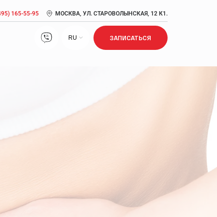
495) 165-55-95
МОСКВА, УЛ. СТАРОВОЛЫНСКАЯ, 12 К1.
RU
ЗАПИСАТЬСЯ
Лечение нарушений сна
Лечение ожирения
Лечение сексуальной дисфункции
Метаболический синдром: симптомы, причины,
диагностика, лечение
Прием врача кардиолога, врача антивозрастной
медицины
Псориаз: признаки, стадии, лечение, диагностика
Сердечно-сосудистые заболевания: риск развития,
возраст, профилактика