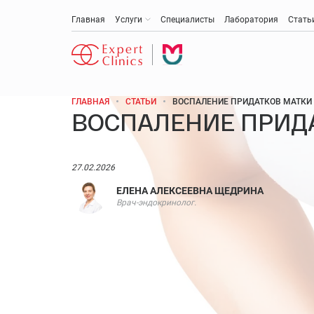
Главная
Услуги
Специалисты
Лаборатория
Стать
ГЛАВНАЯ
СТАТЬИ
ВОСПАЛЕНИЕ ПРИДАТКОВ МАТКИ
ВОСПАЛЕНИЕ ПРИД
Антивозрастная медицина
Эстетическая медицина и косметология
27.02.2026
ЕЛЕНА АЛЕКСЕЕВНА ЩЕДРИНА
Акушерство и гинекология
Врач-эндокринолог.
Анти-эйдж (омоложение)
Медицинская диагностика
Онкология