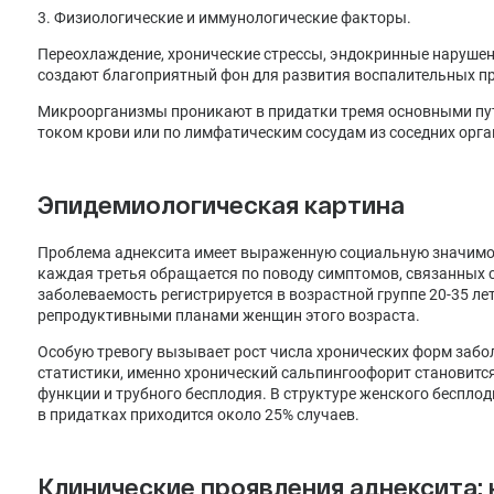
3. Физиологические и иммунологические факторы.
Переохлаждение, хронические стрессы, эндокринные нарушен
создают благоприятный фон для развития воспалительных пр
Микроорганизмы проникают в придатки тремя основными пут
током крови или по лимфатическим сосудам из соседних орга
Эпидемиологическая картина
Проблема аднексита имеет выраженную социальную значимос
каждая третья обращается по поводу симптомов, связанных 
заболеваемость регистрируется в возрастной группе 20-35 ле
репродуктивными планами женщин этого возраста.
Особую тревогу вызывает рост числа хронических форм заб
статистики, именно хронический сальпингоофорит становитс
функции и трубного бесплодия. В структуре женского беспло
в придатках приходится около 25% случаев.
Клинические проявления аднексита: