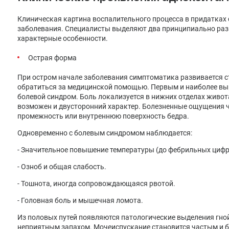
Клиническая картина воспалительного процесса в придатках
заболевания. Специалисты выделяют два принципиально раз
характерные особенности.
Острая форма
При остром начале заболевания симптоматика развивается 
обратиться за медицинской помощью. Первым и наиболее в
болевой синдром. Боль локализуется в нижних отделах живот
возможен и двусторонний характер. Болезненные ощущения ч
промежность или внутреннюю поверхность бедра.
Одновременно с болевым синдромом наблюдается:
- Значительное повышение температуры (до фебрильных цифр
- Озноб и общая слабость.
- Тошнота, иногда сопровождающаяся рвотой.
- Головная боль и мышечная ломота.
Из половых путей появляются патологические выделения гной
неприятным запахом. Мочеиспускание становится частым и б