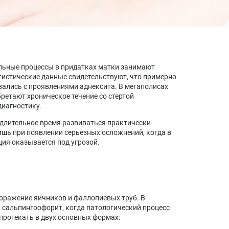
Синдром хронической усталости: симптомы,
причины, лечение, диагностика
Стресс: стадии, последствия, методы лечения,
профилактика
льные процессы в придатках матки занимают
тистические данные свидетельствуют, что примерно
ались с проявлениями аднексита. В мегаполисах
ретают хроническое течение со стертой
диагностику.
 длительное время развиваться практически
шь при появлении серьезных осложнений, когда в
ия оказывается под угрозой.
оражение яичников и фаллопиевых труб. В
 сальпингоофорит, когда патологический процесс
протекать в двух основных формах: