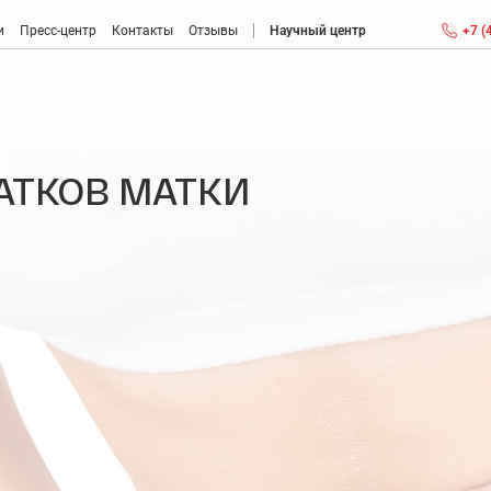
и
Пресс-центр
Контакты
Отзывы
Научный центр
+7 (
Антиэйджинг (anti-aging): антивозрастная медицина
АТКОВ МАТКИ
Консультация врача антивозрастной медицины
Детоксикация крови
Метаболическая коррекция
Менопауза
Мужской климакс: возраст, признаки, ощущения
Диагностика и лечение заболеваний головного мозга
Диагностика и лечение нарушений памяти