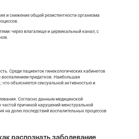
ия и снижение общей резистентности организма
оцессов.
ями: через влагалище и цервикальный канал, с
нов.
ть. Среди пациенток гинекологических кабинетов
с воспалением придатков. Наибольшая
т, что объясняется сексуальной активностью и
олевания. Согласно данным медицинской
я частой причиной нарушений менструальной
дия на долю последствий воспалительных процессов
как распознать заболевание