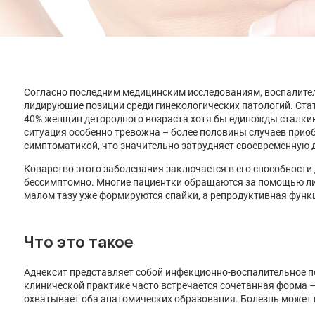
Лечение депрессии
Лечение климакса
Лечение менопаузы заместительной гормональной
терапией
Согласно последним медицинским исследованиям, воспалите
лидирующие позиции среди гинекологических патологий. Ста
40% женщин детородного возраста хотя бы единожды сталкив
ситуация особенно тревожна – более половины случаев приоб
симптоматикой, что значительно затрудняет своевременную 
Коварство этого заболевания заключается в его способности
бессимптомно. Многие пациентки обращаются за помощью ли
малом тазу уже формируются спайки, а репродуктивная функц
Что это такое
Аднексит представляет собой инфекционно-воспалительное п
клинической практике часто встречается сочетанная форма –
охватывает оба анатомических образования. Болезнь может 