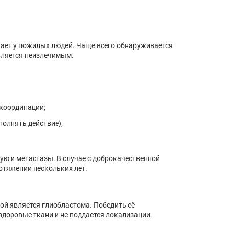
кает у пожилых людей. Чаще всего обнаруживается
является неизлечимым.
 координации;
олнять действие);
ую и метастазы. В случае с доброкачественной
отяжении нескольких лет.
ой является глиобластома. Победить её
здоровые ткани и не поддается локализации.