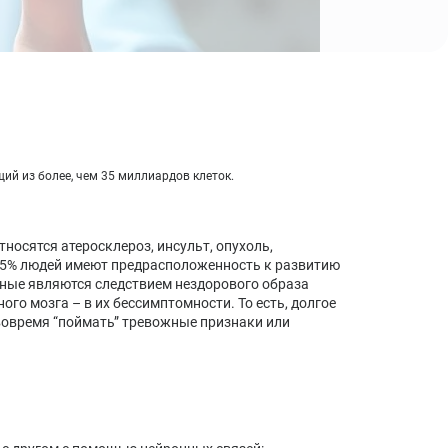
Синдром хронической усталости: симптомы,
причины, лечение, диагностика
Стресс: стадии, последствия, методы лечения,
профилактика
ий из более, чем 35 миллиардов клеток.
осятся атеросклероз, инсульт, опухоль,
 85% людей имеют предрасположенность к развитию
нные являются следствием нездорового образа
го мозга – в их бессимптомности. То есть, долгое
 вовремя “поймать” тревожные признаки или