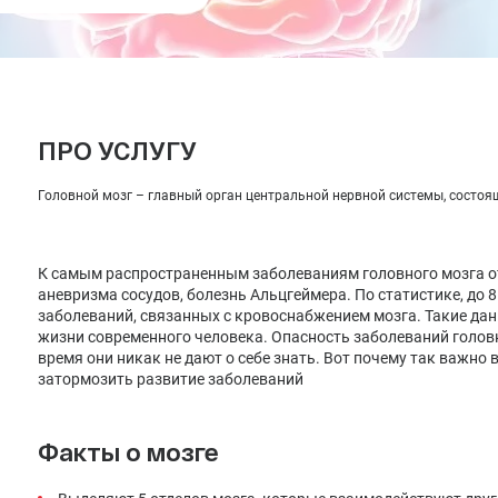
Лечение депрессии
Лечение климакса
Лечение менопаузы заместительной гормональной
терапией
ПРО УСЛУГУ
Головной мозг – главный орган центральной нервной системы, состоящ
К самым распространенным заболеваниям головного мозга отн
аневризма сосудов, болезнь Альцгеймера. По статистике, до
заболеваний, связанных с кровоснабжением мозга. Такие да
жизни современного человека. Опасность заболеваний головно
время они никак не дают о себе знать. Вот почему так важно
затормозить развитие заболеваний
Факты о мозге