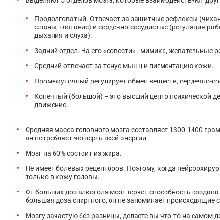
Выделяют 5 отделов мозга, которые взаимодействуют друг
Продолговатый. Отвечает за защитные рефлексы (чихани
слюны, глотание) и сердечно-сосудистые (регуляция раб
дыхания и слуха).
Задний отдел. На его «совести» - мимика, жевательные 
Средний отвечает за тонус мышц и пигментацию кожи.
Промежуточный регулирует обмен веществ, сердечно-сос
Конечный (большой) – это высший центр психической дея
движение.
Средняя масса головного мозга составляет 1300-1400 граммо
он потребляет четверть всей энергии.
Мозг на 60% состоит из жира.
Не имеет болевых рецепторов. Поэтому, когда нейрорхиру
только в кожу головы.
От больших доз алкоголя мозг теряет способность создава
большая доза спиртного, он не запоминает происходящие 
Мозгу зачастую без разницы, делаете вы что-то на самом де