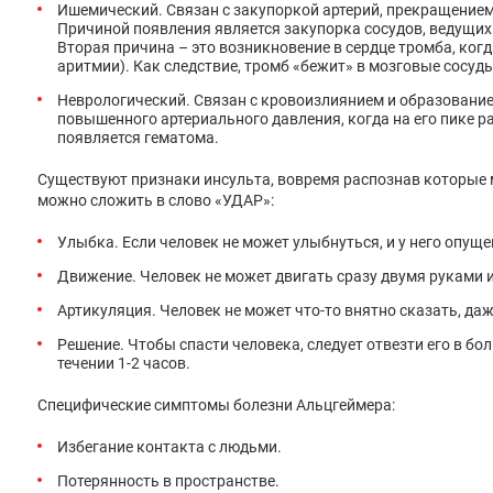
Ишемический. Связан с закупоркой артерий, прекращением 
Причиной появления является закупорка сосудов, ведущих 
Вторая причина – это возникновение в сердце тромба, ког
аритмии). Как следствие, тромб «бежит» в мозговые сосуд
Неврологический. Связан с кровоизлиянием и образование
повышенного артериального давления, когда на его пике р
появляется гематома.
Существуют признаки инсульта, вовремя распознав которые 
можно сложить в слово «УДАР»:
Улыбка. Если человек не может улыбнуться, и у него опущен
Движение. Человек не может двигать сразу двумя руками 
Артикуляция. Человек не может что-то внятно сказать, даж
Решение. Чтобы спасти человека, следует отвезти его в б
течении 1-2 часов.
Специфические симптомы болезни Альцгеймера:
Избегание контакта с людьми.
Потерянность в пространстве.