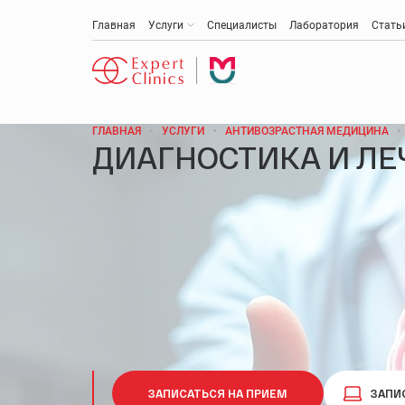
Главная
Услуги
Специалисты
Лаборатория
Стать
ГЛАВНАЯ
УСЛУГИ
АНТИВОЗРАСТНАЯ МЕДИЦИНА
ДИАГНОСТИКА И ЛЕ
Антивозрастная медицина
Эстетическая медицина и косметология
Акушерство и гинекология
Анти-эйдж (омоложение)
Медицинская диагностика
Онкология
ЗАПИСАТЬСЯ НА ПРИЕМ
ЗАПИ