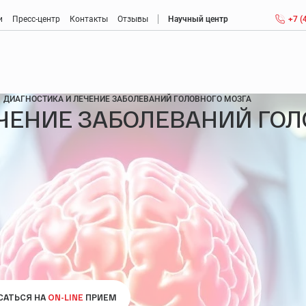
и
Пресс-центр
Контакты
Отзывы
Научный центр
+7 (
Антиэйджинг (anti-aging): антивозрастная медицина
ДИАГНОСТИКА И ЛЕЧЕНИЕ ЗАБОЛЕВАНИЙ ГОЛОВНОГО МОЗГА
ЧЕНИЕ ЗАБОЛЕВАНИЙ ГОЛ
Консультация врача антивозрастной медицины
Детоксикация крови
Метаболическая коррекция
Менопауза
Мужской климакс: возраст, признаки, ощущения
Диагностика и лечение заболеваний головного мозга
Диагностика и лечение нарушений памяти
САТЬСЯ НА
ON-LINE
ПРИЕМ