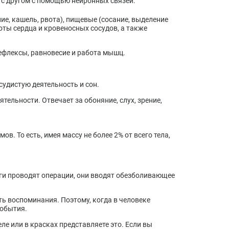
 с другом с помощью нейронных связей:
е, кашель, рвота), пищевые (сосание, выделение
оты сердца и кровеносных сосудов, а также
рефлексы, равновесие и работа мышц.
удистую деятельность и сон.
тельности. Отвечает за обоняние, слух, зрение,
в. То есть, имея массу не более 2% от всего тела,
рги проводят операции, они вводят обезболивающее
ть воспоминания. Поэтому, когда в человеке
события.
ле или в красках представляете это. Если вы