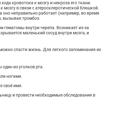
хода кровотока к мозгу и некроза его ткани.
к мозгу в связи с атеросклеротической бляшкой.
да оно неправильно работает (например, во время
ы, вызывая тромбоз.
м гематомы внутри черепа. Возникает из-за
азрывается маленький сосуд внутри мозга, и
можно спасти жизнь. Для легкого запоминания их
 один из уголков рта.
или ногами.
е своё имя.
ольницу и провести необходимые обследования в