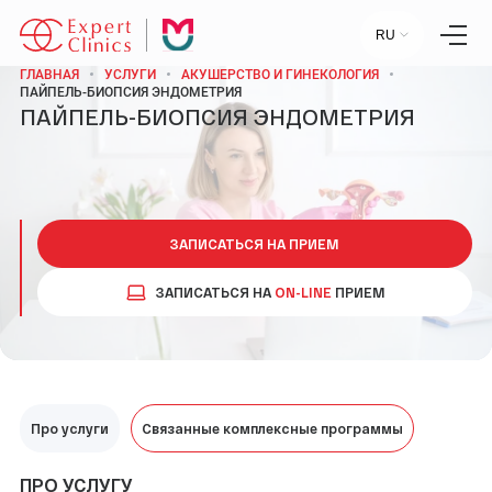
RU
ГЛАВНАЯ
УСЛУГИ
АКУШЕРСТВО И ГИНЕКОЛОГИЯ
ПАЙПЕЛЬ-БИОПСИЯ ЭНДОМЕТРИЯ
ПАЙПЕЛЬ-БИОПСИЯ ЭНДОМЕТРИЯ
Главная
Услуги
Специалисты
Лаборатория
Статьи
Пресс-центр
ЗАПИСАТЬСЯ НА ПРИЕМ
Контакты
Отзывы
ЗАПИСАТЬСЯ НА
ON-LINE
ПРИЕМ
Научный центр
+7 (495) 154-21-44
Про услуги
ПН-ПТ:
09:00 - 18:00
Связанные комплексные программы
СБ-ВС:
ВЫХОДНОЙ
ПРО УСЛУГУ
МОСКВА, УЛ. СТАРОВОЛЫНСКАЯ, 12 К1.