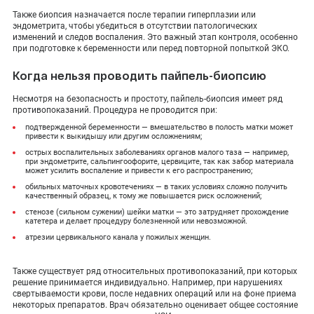
Также биопсия назначается после терапии гиперплазии или
эндометрита, чтобы убедиться в отсутствии патологических
изменений и следов воспаления. Это важный этап контроля, особенно
при подготовке к беременности или перед повторной попыткой ЭКО.
Когда нельзя проводить пайпель-биопсию
Несмотря на безопасность и простоту, пайпель-биопсия имеет ряд
противопоказаний. Процедура не проводится при:
подтвержденной беременности — вмешательство в полость матки может
привести к выкидышу или другим осложнениям;
острых воспалительных заболеваниях органов малого таза — например,
при эндометрите, сальпингоофорите, цервиците, так как забор материала
может усилить воспаление и привести к его распространению;
обильных маточных кровотечениях — в таких условиях сложно получить
качественный образец, к тому же повышается риск осложнений;
стенозе (сильном сужении) шейки матки — это затрудняет прохождение
катетера и делает процедуру болезненной или невозможной.
атрезии цервикального канала у пожилых женщин.
Также существует ряд относительных противопоказаний, при которых
решение принимается индивидуально. Например, при нарушениях
свертываемости крови, после недавних операций или на фоне приема
некоторых препаратов. Врач обязательно оценивает общее состояние