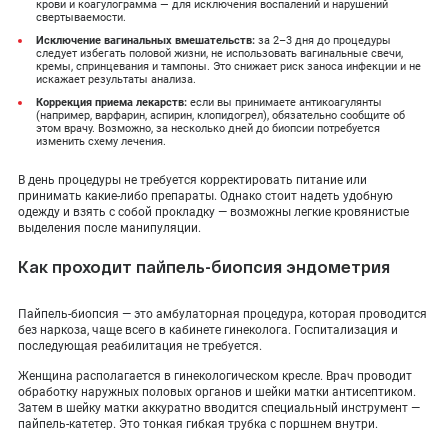
крови и коагулограмма — для исключения воспалений и нарушений
свертываемости.
Исключение вагинальных вмешательств:
за 2–3 дня до процедуры
следует избегать половой жизни, не использовать вагинальные свечи,
кремы, спринцевания и тампоны. Это снижает риск заноса инфекции и не
искажает результаты анализа.
Коррекция приема лекарств:
если вы принимаете антикоагулянты
(например, варфарин, аспирин, клопидогрел), обязательно сообщите об
этом врачу. Возможно, за несколько дней до биопсии потребуется
изменить схему лечения.
В день процедуры не требуется корректировать питание или
принимать какие-либо препараты. Однако стоит надеть удобную
одежду и взять с собой прокладку — возможны легкие кровянистые
выделения после манипуляции.
Как проходит пайпель-биопсия эндометрия
Пайпель-биопсия — это амбулаторная процедура, которая проводится
без наркоза, чаще всего в кабинете гинеколога. Госпитализация и
последующая реабилитация не требуется.
Женщина располагается в гинекологическом кресле. Врач проводит
обработку наружных половых органов и шейки матки антисептиком.
Затем в шейку матки аккуратно вводится специальный инструмент —
пайпель-катетер. Это тонкая гибкая трубка с поршнем внутри.