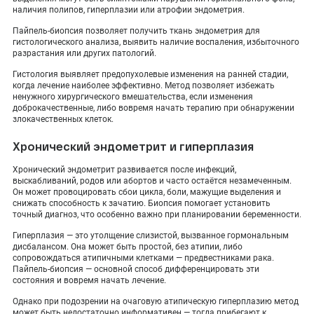
наличия полипов, гиперплазии или атрофии эндометрия.
Пайпель-биопсия позволяет получить ткань эндометрия для
гистологического анализа, выявить наличие воспаления, избыточного
разрастания или других патологий.
Гистология выявляет предопухолевые изменения на ранней стадии,
когда лечение наиболее эффективно. Метод позволяет избежать
ненужного хирургического вмешательства, если изменения
доброкачественные, либо вовремя начать терапию при обнаружении
злокачественных клеток.
Хронический эндометрит и гиперплазия
Хронический эндометрит развивается после инфекций,
выскабливаний, родов или абортов и часто остаётся незамеченным.
Он может провоцировать сбои цикла, боли, мажущие выделения и
снижать способность к зачатию. Биопсия помогает установить
точный диагноз, что особенно важно при планировании беременности.
Гиперплазия — это утолщение слизистой, вызванное гормональным
дисбалансом. Она может быть простой, без атипии, либо
сопровождаться атипичными клетками — предвестниками рака.
Пайпель-биопсия — основной способ дифференцировать эти
состояния и вовремя начать лечение.
Однако при подозрении на очаговую атипическую гиперплазию метод
может быть недостаточно информативен — тогда прибегают к