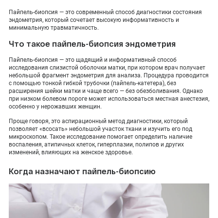
ПОКАЗАТЬ НА КАРТЕ
Пайпель-биопсия — это современный способ диагностики состояния
эндометрия, который сочетает высокую информативность и
ADMIN@EXPERTCLINICS.RU
минимальную травматичность.
Что такое пайпель-биопсия эндометрия
Пайпель-биопсия — это щадящий и информативный способ
исследования слизистой оболочки матки, при котором врач получает
небольшой фрагмент эндометрия для анализа. Процедура проводится
с помощью тонкой гибкой трубочки (пайпель-катетера), без
расширения шейки матки и чаще всего — без обезболивания. Однако
при низком болевом пороге может использоваться местная анестезия,
особенно у нерожавших женщин.
Проще говоря, это аспирационный метод диагностики, который
позволяет «всосать» небольшой участок ткани и изучить его под
микроскопом. Такое исследование помогает определить наличие
воспаления, атипичных клеток, гиперплазии, полипов и других
изменений, влияющих на женское здоровье.
Когда назначают пайпель-биопсию