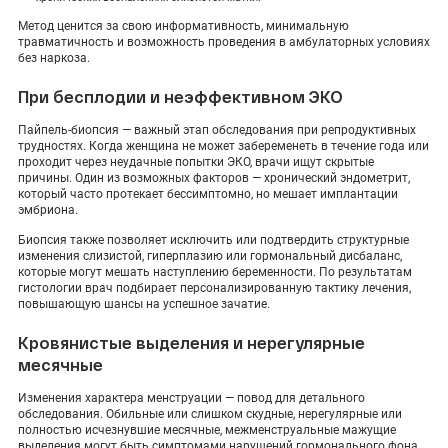
Метод ценится за свою информативность, минимальную
травматичность и возможность проведения в амбулаторных условиях
без наркоза.
При бесплодии и неэффективном ЭКО
Пайпель-биопсия — важный этап обследования при репродуктивных
трудностях. Когда женщина не может забеременеть в течение года или
проходит через неудачные попытки ЭКО, врачи ищут скрытые
причины. Один из возможных факторов — хронический эндометрит,
который часто протекает бессимптомно, но мешает имплантации
эмбриона.
Биопсия также позволяет исключить или подтвердить структурные
изменения слизистой, гиперплазию или гормональный дисбаланс,
которые могут мешать наступлению беременности. По результатам
гистологии врач подбирает персонализированную тактику лечения,
повышающую шансы на успешное зачатие.
Кровянистые выделения и нерегулярные
месячные
Изменения характера менструации — повод для детального
обследования. Обильные или слишком скудные, нерегулярные или
полностью исчезнувшие месячные, межменструальные мажущие
выделения могут быть симптомами нарушений гормонального фона,