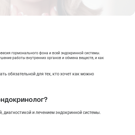
Синдром хронической усталости: симптомы,
причины, лечение, диагностика
Стресс: стадии, последствия, методы лечения,
профилактика
овесия гормонального фона и всей эндокринной системы.
шение работы внутренних органов и обмена веществ, и как
ть обязательной для тех, кто хочет как можно
эндокринолог?
й, диагностикой и лечением эндокринной системы.