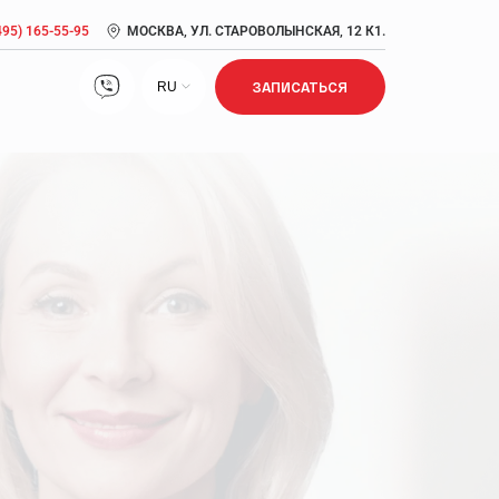
495) 165-55-95
МОСКВА, УЛ. СТАРОВОЛЫНСКАЯ, 12 К1.
RU
ЗАПИСАТЬСЯ
Лечение нарушений сна
Лечение ожирения
Лечение сексуальной дисфункции
Метаболический синдром: симптомы, причины,
диагностика, лечение
Прием врача кардиолога, врача антивозрастной
медицины
Псориаз: признаки, стадии, лечение, диагностика
Сердечно-сосудистые заболевания: риск развития,
возраст, профилактика