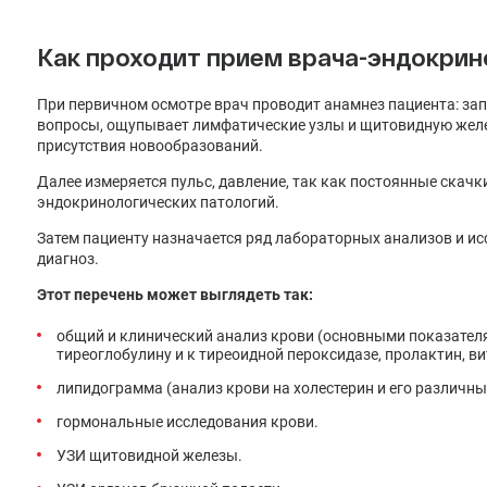
Как проходит прием врача-эндокрин
При первичном осмотре врач проводит анамнез пациента: за
вопросы, ощупывает лимфатические узлы и щитовидную желез
присутствия новообразований.
Далее измеряется пульс, давление, так как постоянные скач
эндокринологических патологий.
Затем пациенту назначается ряд лабораторных анализов и и
диагноз.
Этот перечень может выглядеть так:
общий и клинический анализ крови (основными показателям
тиреоглобулину и к тиреоидной пероксидазе, пролактин, вит
липидограмма (анализ крови на холестерин и его различны
гормональные исследования крови.
УЗИ щитовидной железы.