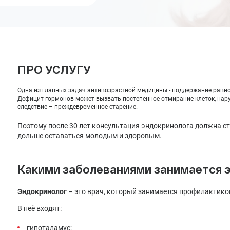
Лечение депрессии
Лечение климакса
Лечение менопаузы заместительной гормональной
терапией
ПРО УСЛУГУ
Одна из главных задач антивозрастной медицины - поддержание равн
Дефицит гормонов может вызвать постепенное отмирание клеток, нару
следствие – преждевременное старение.
Поэтому после 30 лет консультация эндокринолога должна ста
дольше оставаться молодым и здоровым.
Какими заболеваниями занимается 
Эндокринолог
– это врач, который занимается профилактико
В неё входят:
гипоталамус;