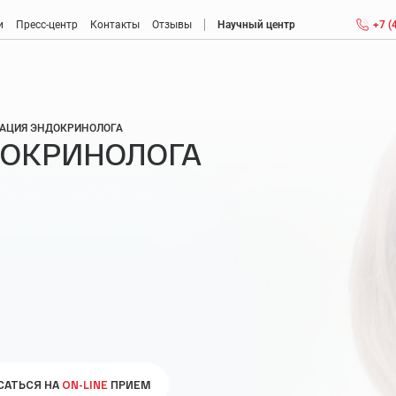
и
Пресс-центр
Контакты
Отзывы
Научный центр
+7 (
Антиэйджинг (anti-aging): антивозрастная медицина
АЦИЯ ЭНДОКРИНОЛОГА
ДОКРИНОЛОГА
Консультация врача антивозрастной медицины
Детоксикация крови
Метаболическая коррекция
Менопауза
Мужской климакс: возраст, признаки, ощущения
Диагностика и лечение заболеваний головного мозга
Диагностика и лечение нарушений памяти
САТЬСЯ НА
ON-LINE
ПРИЕМ