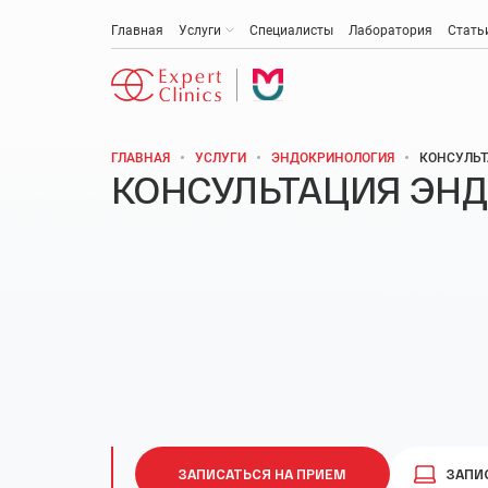
Главная
Услуги
Специалисты
Лаборатория
Стать
ГЛАВНАЯ
УСЛУГИ
ЭНДОКРИНОЛОГИЯ
КОНСУЛЬТ
КОНСУЛЬТАЦИЯ ЭН
Антивозрастная медицина
Эстетическая медицина и косметология
Акушерство и гинекология
Анти-эйдж (омоложение)
Медицинская диагностика
Онкология
ЗАПИСАТЬСЯ НА ПРИЕМ
ЗАПИ