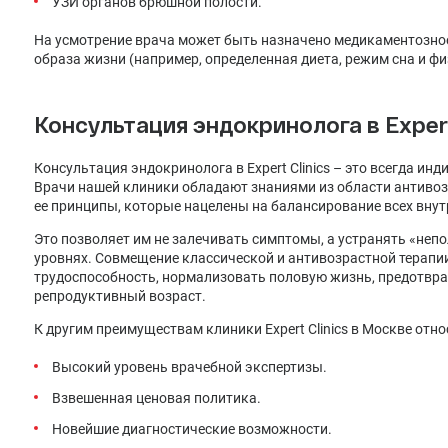
УЗИ органов брюшной полости.
На усмотрение врача может быть назначено медикаментозное 
образа жизни (например, определенная диета, режим сна и фи
Консультация эндокринолога в Expert
Консультация эндокринолога в Expert Clinics – это всегда ин
Врачи нашей клиники обладают знаниями из области антиво
ее принципы, которые нацелены на балансирование всех внут
Это позволяет им не залечивать симптомы, а устранять «неп
уровнях. Совмещение классической и антивозрастной терапи
трудоспособность, нормализовать половую жизнь, предотвра
репродуктивный возраст.
К другим преимуществам клиники Expert Clinics в Москве отно
Высокий уровень врачебной экспертизы.
Взвешенная ценовая политика.
Новейшие диагностические возможности.