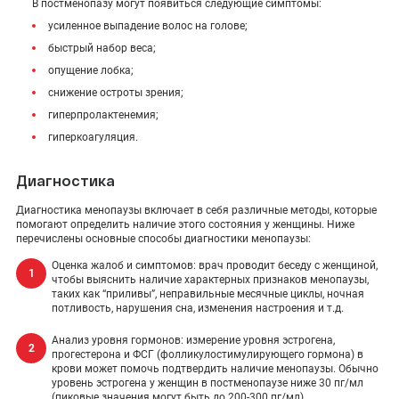
В постменопазу могут появиться следующие симптомы:
усиленное выпадение волос на голове;
быстрый набор веса;
опущение лобка;
снижение остроты зрения;
гиперпролактенемия;
гиперкоагуляция.
Диагностика
Диагностика менопаузы включает в себя различные методы, которые
помогают определить наличие этого состояния у женщины. Ниже
перечислены основные способы диагностики менопаузы:
Оценка жалоб и симптомов: врач проводит беседу с женщиной,
чтобы выяснить наличие характерных признаков менопаузы,
таких как “приливы”, неправильные месячные циклы, ночная
потливость, нарушения сна, изменения настроения и т.д.
Анализ уровня гормонов: измерение уровня эстрогена,
прогестерона и ФСГ (фолликулостимулирующего гормона) в
крови может помочь подтвердить наличие менопаузы. Обычно
уровень эстрогена у женщин в постменопаузе ниже 30 пг/мл
(пиковые значения могут быть до 200-300 пг/мл).