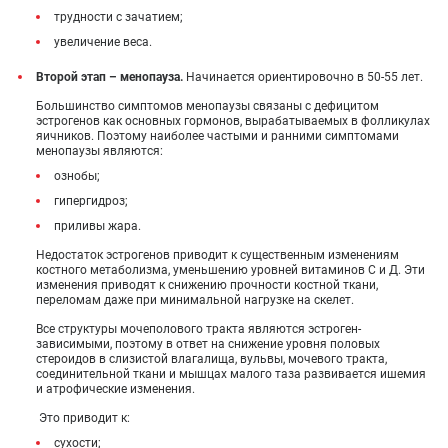
трудности с зачатием;
увеличение веса.
Второй этап – менопауза.
Начинается ориентировочно в 50-55 лет.
Большинство симптомов менопаузы связаны с дефицитом
эстрогенов как основных гормонов, вырабатываемых в фолликулах
яичников. Поэтому наиболее частыми и ранними симптомами
менопаузы являются:
ознобы;
гипергидроз;
приливы жара.
Недостаток эстрогенов приводит к существенным изменениям
костного метаболизма, уменьшению уровней витаминов С и Д. Эти
изменения приводят к снижению прочности костной ткани,
переломам даже при минимальной нагрузке на скелет.
Все структуры мочеполового тракта являются эстроген-
зависимыми, поэтому в ответ на снижение уровня половых
стероидов в слизистой влагалища, вульвы, мочевого тракта,
соединительной ткани и мышцах малого таза развивается ишемия
и атрофические изменения.
Это приводит к:
сухости;