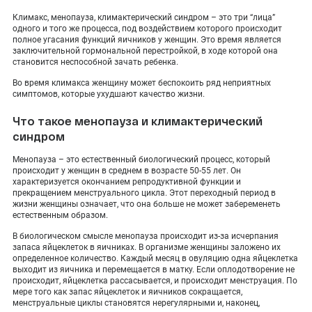
ПОКАЗАТЬ НА КАРТЕ
Климакс, менопауза, климактерический синдром – это три “лица”
одного и того же процесса, под воздействием которого происходит
ADMIN@EXPERTCLINICS.RU
полное угасания функций яичников у женщин. Это время является
заключительной гормональной перестройкой, в ходе которой она
становится неспособной зачать ребенка.
Во время климакса женщину может беспокоить ряд неприятных
симптомов, которые ухудшают качество жизни.
Что такое менопауза и климактерический
синдром
Менопауза – это естественный биологический процесс, который
происходит у женщин в среднем в возрасте 50-55 лет. Он
характеризуется окончанием репродуктивной функции и
прекращением менструального цикла. Этот переходный период в
жизни женщины означает, что она больше не может забеременеть
естественным образом.
В биологическом смысле менопауза происходит из-за исчерпания
запаса яйцеклеток в яичниках. В организме женщины заложено их
определенное количество. Каждый месяц в овуляцию одна яйцеклетка
выходит из яичника и перемещается в матку. Если оплодотворение не
происходит, яйцеклетка рассасывается, и происходит менструация. По
мере того как запас яйцеклеток и яичников сокращается,
менструальные циклы становятся нерегулярными и, наконец,