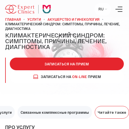
RU
ГЛАВНАЯ
УСЛУГИ
АКУШЕРСТВО И ГИНЕКОЛОГИЯ
КЛИМАКТЕРИЧЕСКИЙ СИНДРОМ: СИМПТОМЫ, ПРИЧИНЫ, ЛЕЧЕНИЕ,
ДИАГНОСТИКА
КЛИМАКТЕРИЧЕСКИЙ СИНДРОМ:
СИМПТОМЫ, ПРИЧИНЫ, ЛЕЧЕНИЕ,
Главная
Услуги
ДИАГНОСТИКА
Специалисты
Лаборатория
Статьи
Пресс-центр
ЗАПИСАТЬСЯ НА ПРИЕМ
Контакты
Отзывы
ЗАПИСАТЬСЯ НА
ON-LINE
ПРИЕМ
Научный центр
+7 (495) 154-21-44
услуги
ПН-ПТ:
Связанные комплексные программы
09:00 - 18:00
Читайте также
СБ-ВС:
ВЫХОДНОЙ
ПРО УСЛУГУ
МОСКВА, УЛ. СТАРОВОЛЫНСКАЯ, 12 К1.