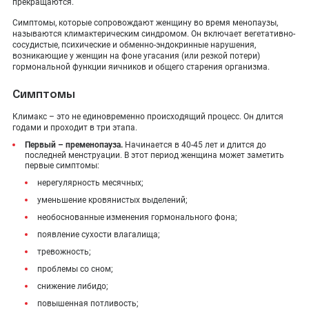
прекращаются.
Симптомы, которые сопровождают женщину во время менопаузы,
называются климактерическим синдромом. Он включает вегетативно-
сосудистые, психические и обменно-эндокринные нарушения,
возникающие у женщин на фоне угасания (или резкой потери)
гормональной функции яичников и общего старения организма.
Симптомы
Климакс – это не единовременно происходящий процесс. Он длится
годами и проходит в три этапа.
Первый – пременопауза.
Начинается в 40-45 лет и длится до
последней менструации. В этот период женщина может заметить
первые симптомы:
нерегулярность месячных;
уменьшение кровянистых выделений;
необоснованные изменения гормонального фона;
появление сухости влагалища;
тревожность;
проблемы со сном;
снижение либидо;
повышенная потливость;