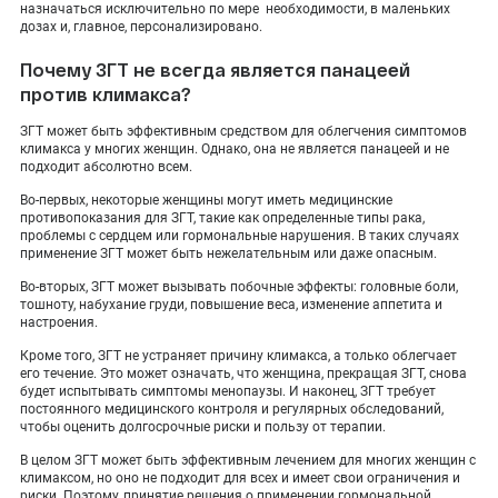
назначаться исключительно по мере необходимости, в маленьких
дозах и, главное, персонализировано.
Почему ЗГТ не всегда является панацеей
против климакса?
ЗГТ может быть эффективным средством для облегчения симптомов
климакса у многих женщин. Однако, она не является панацеей и не
подходит абсолютно всем.
Во-первых, некоторые женщины могут иметь медицинские
противопоказания для ЗГТ, такие как определенные типы рака,
проблемы с сердцем или гормональные нарушения. В таких случаях
применение ЗГТ может быть нежелательным или даже опасным.
Во-вторых, ЗГТ может вызывать побочные эффекты: головные боли,
тошноту, набухание груди, повышение веса, изменение аппетита и
настроения.
Кроме того, ЗГТ не устраняет причину климакса, а только облегчает
его течение. Это может означать, что женщина, прекращая ЗГТ, снова
будет испытывать симптомы менопаузы. И наконец, ЗГТ требует
постоянного медицинского контроля и регулярных обследований,
чтобы оценить долгосрочные риски и пользу от терапии.
В целом ЗГТ может быть эффективным лечением для многих женщин с
климаксом, но оно не подходит для всех и имеет свои ограничения и
риски. Поэтому, принятие решения о применении гормональной