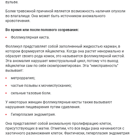
вульве.
Более тревожной причиной является возможность наличия опухоли
во влагалище. Она может быть источником аномального
кровотечения.
Во время или после полового созревания:
Фолликулярная киста.
Фолликул представляет собой заполненный жидкостью карман, в
котором формируется яйцеклетка. Когда она растет ненормально и
образует своего рода комок, это называется фолликулярной кистой.
Эта аномалия нарушает менструальный цикл, потому что выход
яйцеклетки сам по себе скомпрометирован. Эта “неисправность”
вызывает:
метроррагию;
частые позывы к мочеиспусканию;
сильные тазовые боли.
У некоторых женщин фолликулярные кисты также вызывают
нарушения пищеварения путем сдавления.
Гиперплазия эндометрия.
Она представляет собой аномальную пролиферацию клеток,
присутствующих в матке. Отметим, что все виды рака начинаются с
хаотичного размножения клеток. Фактически, гиперплазия эндометрия