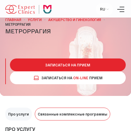
RU
ГЛАВНАЯ
УСЛУГИ
АКУШЕРСТВО И ГИНЕКОЛОГИЯ
МЕТРОРРАГИЯ
МЕТРОРРАГИЯ
Главная
Услуги
Специалисты
Лаборатория
Статьи
Пресс-центр
ЗАПИСАТЬСЯ НА ПРИЕМ
Контакты
Отзывы
ЗАПИСАТЬСЯ НА
ON-LINE
ПРИЕМ
Научный центр
+7 (495) 154-21-44
Про услуги
ПН-ПТ:
09:00 - 18:00
Связанные комплексные программы
СБ-ВС:
ВЫХОДНОЙ
ПРО УСЛУГУ
МОСКВА, УЛ. СТАРОВОЛЫНСКАЯ, 12 К1.