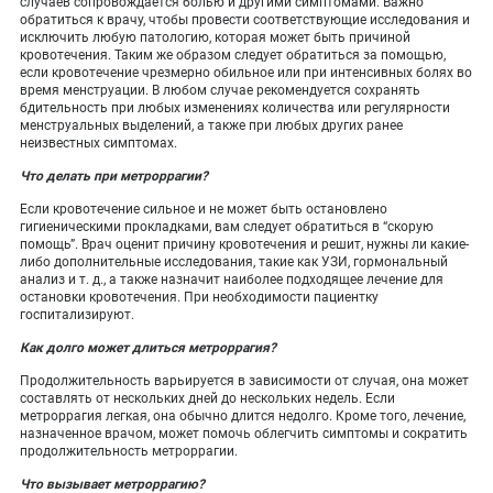
случаев сопровождается болью и другими симптомами. Важно
обратиться к врачу, чтобы провести соответствующие исследования и
исключить любую патологию, которая может быть причиной
кровотечения. Таким же образом следует обратиться за помощью,
если кровотечение чрезмерно обильное или при интенсивных болях во
время менструации. В любом случае рекомендуется сохранять
бдительность при любых изменениях количества или регулярности
менструальных выделений, а также при любых других ранее
неизвестных симптомах.
Что делать при метроррагии?
Если кровотечение сильное и не может быть остановлено
гигиеническими прокладками, вам следует обратиться в “скорую
помощь”. Врач оценит причину кровотечения и решит, нужны ли какие-
либо дополнительные исследования, такие как УЗИ, гормональный
анализ и т. д., а также назначит наиболее подходящее лечение для
остановки кровотечения. При необходимости пациентку
госпитализируют.
Как долго может длиться метроррагия?
Продолжительность варьируется в зависимости от случая, она может
составлять от нескольких дней до нескольких недель. Если
метроррагия легкая, она обычно длится недолго. Кроме того, лечение,
назначенное врачом, может помочь облегчить симптомы и сократить
продолжительность метроррагии.
Что вызывает метроррагию?