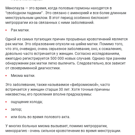
Менопауза — это время, когда половые гормоны находятся в
“свободном падении” . Это связано с аменореей и все более длинным
менструальным циклом. В этот период особенно беспокоят
метроррагии из-за связанных с ними заболеваний.
Рак матки.
Одной из самых пугающих причин прорывных кровотечений является
рак матки. Это образование опухоли на шейке матки. Помимо того,
что это, очевидно, очень серьезное заболевание, оно, к сожалению,
довольно часто встречается у женщин. Согласно исследованиям,
ежегодно регистрируется 500 000 новых случаев. Однако при раннем
обнаружении рак матки легко вылечить. Следовательно, все зависит
от своевременной диагностики.
Миома матки.
Это заболевание, также называемое «фибромиомой», часто
встречается у женщин старше 30 лет. Хотя точные причины
неизвестны, его прояления вполне предсказуемы:
ощущение холода;
запор;
или боль во время полового акта.
У многих больных миома вызывает, помимо метроррагии,
меноррагию - очень сильное кровотечение во время менструации.