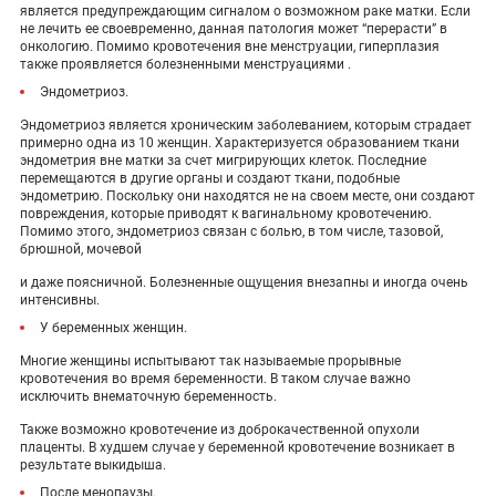
является предупреждающим сигналом о возможном раке матки. Если
не лечить ее своевременно, данная патология может “перерасти” в
онкологию. Помимо кровотечения вне менструации, гиперплазия
также проявляется болезненными менструациями .
Эндометриоз.
Эндометриоз является хроническим заболеванием, которым страдает
примерно одна из 10 женщин. Характеризуется образованием ткани
эндометрия вне матки за счет мигрирующих клеток. Последние
перемещаются в другие органы и создают ткани, подобные
эндометрию. Поскольку они находятся не на своем месте, они создают
повреждения, которые приводят к вагинальному кровотечению.
Помимо этого, эндометриоз связан с болью, в том числе, тазовой,
брюшной, мочевой
и даже поясничной. Болезненные ощущения внезапны и иногда очень
интенсивны.
У беременных женщин.
Многие женщины испытывают так называемые прорывные
кровотечения во время беременности. В таком случае важно
исключить внематочную беременность.
Также возможно кровотечение из доброкачественной опухоли
плаценты. В худшем случае у беременной кровотечение возникает в
результате выкидыша.
После менопаузы.