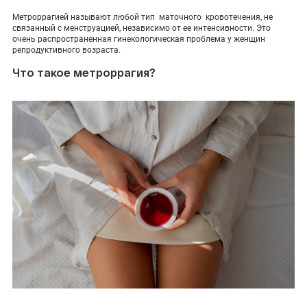
ПОКАЗАТЬ НА КАРТЕ
Метроррагией называют любой тип маточного кровотечения, не
связанный с менструацией, независимо от ее интенсивности. Это
ADMIN@EXPERTCLINICS.RU
очень распространенная гинекологическая проблема у женщин
репродуктивного возраста.
Что такое метроррагия?