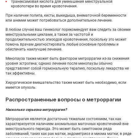
транексамовая кислота для уменьшения менструальной
кровопотери во время кровотечения.
При наличии полипа, кисты, выкидыша, внематочной беременности
или анемии может потребоваться дополнительное лечение.
В любом случае ваш гинеколог порекомендует вам следить за своими
менструальными циклами, а также за частотой и
продолжительностью эпизодов кровотечения, поскольку это может
помочь врачам диагностировать любые основные проблемы и
обеспечить наилучшее лечение.
Менопауза также может быть фактором метроррагии из-за снижения
уровня эстрогена; однако лечение после менопаузы обычно
представляет собой гормональную терапию, поскольку лекарства не
так эффективны.
Хирургическое вмешательство также может быть необходимо, если
имеется опухоль.
Распространенные вопросы о метроррагии
Насколько серьезна метроррагия?
Метроррагия является достаточно тяжелым состоянием, так как
характеризуется наличием аномальных маточных кровотечений вне
менструального периода. Это может быть симптомом ряда
заболеваний, таких как рак матки, эндометриоз и миома матки; в ряде