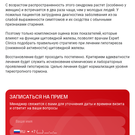
С возрастом распространенность этого синдрома растет (особенно у
женщин) и встречается в два раза чаще, чем у молодых людей. У
пожилых пациентов затруднена диагностика заболевания из-за
слабой выраженности симптомов и их сходства с обычными
признаками старения.
Поэтому только комплексная оценка всех показателей, которые
влияют на функции щитовидной железы, позволят врачам Expert
Clinics подобрать правильную стратегию при лечении гипотиреоза
(сниженной активности) щитовидной железы.
Восстановление будет проходить постепенно. Критерием адекватности
лечения будет служить исчезновение клинических и лабораторных
проявлений гипотиреоза. Целью лечения будет нормализация уровня
тиреотропного гормона.
ЗАПИСАТЬСЯ НА ПРИЕМ
Менеджер свяжется с вами для уточнения даты
и времени визита
и ответит на ваши вопросы
RU