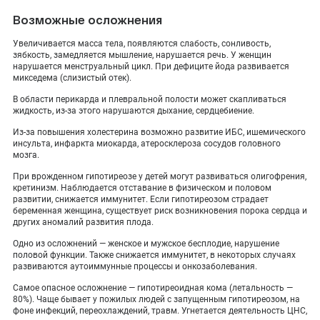
Возможные осложнения
Увеличивается масса тела, появляются слабость, сонливость,
зябкость, замедляется мышление, нарушается речь. У женщин
нарушается менструальный цикл. При дефиците йода развивается
микседема (слизистый отек).
В области перикарда и плевральной полости может скапливаться
жидкость, из-за этого нарушаются дыхание, сердцебиение.
Из-за повышения холестерина возможно развитие ИБС, ишемического
инсульта, инфаркта миокарда, атеросклероза сосудов головного
мозга.
При врожденном гипотиреозе у детей могут развиваться олигофрения,
кретинизм. Наблюдается отставание в физическом и половом
развитии, снижается иммунитет. Если гипотиреозом страдает
беременная женщина, существует риск возникновения порока сердца и
других аномалий развития плода.
Одно из осложнений — женское и мужское бесплодие, нарушение
половой функции. Также снижается иммунитет, в некоторых случаях
развиваются аутоиммунные процессы и онкозаболевания.
Самое опасное осложнение — гипотиреоидная кома (летальность —
80%). Чаще бывает у пожилых людей с запущенным гипотиреозом, на
фоне инфекций, переохлаждений, травм. Угнетается деятельность ЦНС,