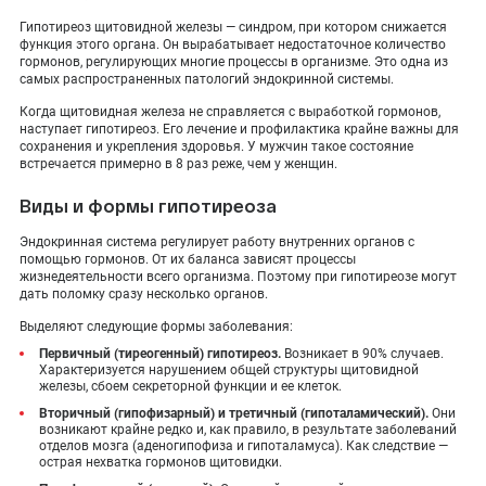
ПОКАЗАТЬ НА КАРТЕ
Гипотиреоз щитовидной железы — синдром, при котором снижается
функция этого органа. Он вырабатывает недостаточное количество
ADMIN@EXPERTCLINICS.RU
гормонов, регулирующих многие процессы в организме. Это одна из
самых распространенных патологий эндокринной системы.
Когда щитовидная железа не справляется с выработкой гормонов,
наступает гипотиреоз. Его лечение и профилактика крайне важны для
сохранения и укрепления здоровья. У мужчин такое состояние
встречается примерно в 8 раз реже, чем у женщин.
Виды и формы гипотиреоза
Эндокринная система регулирует работу внутренних органов с
помощью гормонов. От их баланса зависят процессы
жизнедеятельности всего организма. Поэтому при гипотиреозе могут
дать поломку сразу несколько органов.
Выделяют следующие формы заболевания:
Первичный (тиреогенный) гипотиреоз.
Возникает в 90% случаев.
Характеризуется нарушением общей структуры щитовидной
железы, сбоем секреторной функции и ее клеток.
Вторичный (гипофизарный) и третичный (гипоталамический).
Они
возникают крайне редко и, как правило, в результате заболеваний
отделов мозга (аденогипофиза и гипоталамуса). Как следствие —
острая нехватка гормонов щитовидки.