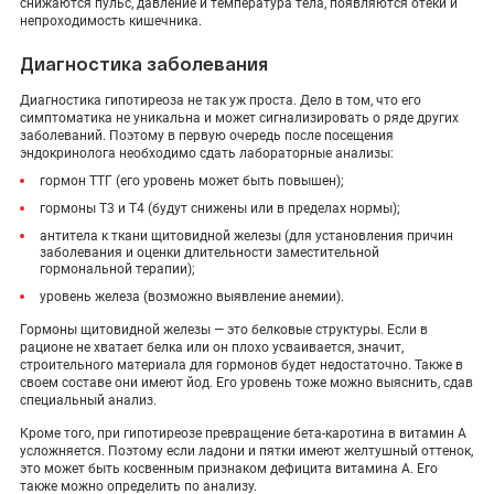
снижаются пульс, давление и температура тела, появляются отеки и
непроходимость кишечника.
Диагностика заболевания
Диагностика гипотиреоза не так уж проста. Дело в том, что его
симптоматика не уникальна и может сигнализировать о ряде других
заболеваний. Поэтому в первую очередь после посещения
эндокринолога необходимо сдать лабораторные анализы:
гормон ТТГ (его уровень может быть повышен);
гормоны Т3 и Т4 (будут снижены или в пределах нормы);
антитела к ткани щитовидной железы (для установления причин
заболевания и оценки длительности заместительной
гормональной терапии);
уровень железа (возможно выявление анемии).
Гормоны щитовидной железы — это белковые структуры. Если в
рационе не хватает белка или он плохо усваивается, значит,
строительного материала для гормонов будет недостаточно. Также в
своем составе они имеют йод. Его уровень тоже можно выяснить, сдав
специальный анализ.
Кроме того, при гипотиреозе превращение бета-каротина в витамин А
усложняется. Поэтому если ладони и пятки имеют желтушный оттенок,
это может быть косвенным признаком дефицита витамина А. Его
также можно определить по анализу.