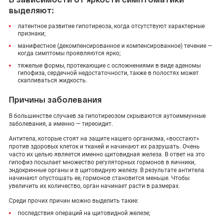
выделяют:
латентное развитие гипотиреоза, когда отсутствуют характерные
признаки;
манифестное (декомпенсированное и компенсированное) течение —
когда симптомы проявляются ярко;
тяжелые формы, протекающие с осложнениями в виде аденомы
гипофиза, сердечной недостаточности, также в полостях может
скапливаться жидкость.
Причины заболевания
В большинстве случаев за гипотиреозом скрываются аутоиммунные
заболевания, а именно — тиреоидит.
Антитела, которые стоят на защите нашего организма, «восстают»
против здоровых клеток и тканей и начинают их разрушать. Очень
часто их целью является именно щитовидная железа. В ответ на это
гипофиз посылает множество регуляторных гормонов в яичники,
эндокринные органы и в щитовидную железу. В результате антитела
начинают опустошать ее, гормонов становится меньше. Чтобы
увеличить их количество, орган начинает расти в размерах.
Среди прочих причин можно выделить такие:
последствия операций на щитовидной железе;