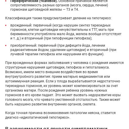
Периферический (тканевой).
Основной причиной является
сопротивляемость разных органов (мозга, сердца, печени)
гормонам щитовидной железы — Т3 и Т4.
Классификация также предусматривает деление на гипотиреоз:
врожденный: первичный (когда нарушен синтез тиреоидных
гормонов, клетки щитовидки нечувствительны к ТТГ, мать при
беременности употребляла мало йода, железа вообще отсутствует
и т. д.) и вторичный (при гипофункции гипофиза);
приобретенный: первичный (при дефиците йода, лечении
радиоактивным йодом, удалении щитовидки) и вторичный (при
лучевой терапии гипофиза или нарушении его функции).
При врожденных формах заболевания у человека с рождения имеются
структурные нарушения щитовидки, гипофиза и гипоталамуса.
Возможно, имели место внешние воздействия во время
внутриутробного развития: прием матерью медикаментов или
аутоиммунная реакция. Если у плода вырабатывается недостаточно
тиреоидных гормонов, их уровень может компенсироваться за счет
организма матери. После рождения ребенка уровень нужных
гормонов в его крови падает. Это может вызвать недоразвитие коры
головного мозга, что чревато умственной отсталостью. Также может
быть нарушено развитие внутренних органов, скелета.
Когда точная причина возникновения патологии неясна, ставится
диагноз «идиопатический гипотиреоз».
В зависимости от яркости симптоматики