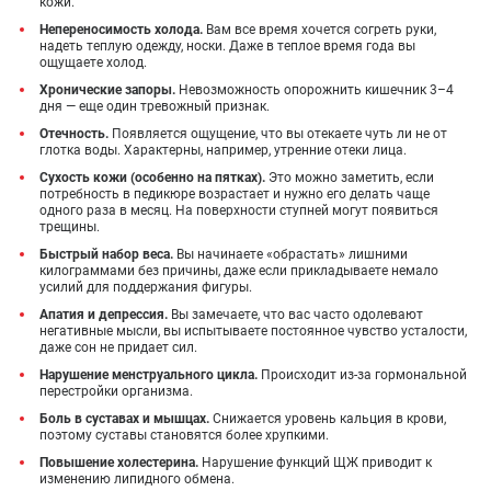
кожи.
Непереносимость холода.
Вам все время хочется согреть руки,
надеть теплую одежду, носки. Даже в теплое время года вы
ощущаете холод.
Хронические запоры.
Невозможность опорожнить кишечник 3–4
дня — еще один тревожный признак.
Отечность.
Появляется ощущение, что вы отекаете чуть ли не от
глотка воды. Характерны, например, утренние отеки лица.
Сухость кожи (особенно на пятках).
Это можно заметить, если
потребность в педикюре возрастает и нужно его делать чаще
одного раза в месяц. На поверхности ступней могут появиться
трещины.
Быстрый набор веса.
Вы начинаете «обрастать» лишними
килограммами без причины, даже если прикладываете немало
усилий для поддержания фигуры.
Апатия и депрессия.
Вы замечаете, что вас часто одолевают
негативные мысли, вы испытываете постоянное чувство усталости,
даже сон не придает сил.
Нарушение менструального цикла.
Происходит из-за гормональной
перестройки организма.
Боль в суставах и мышцах.
Снижается уровень кальция в крови,
поэтому суставы становятся более хрупкими.
Повышение холестерина.
Нарушение функций ЩЖ приводит к
изменению липидного обмена.