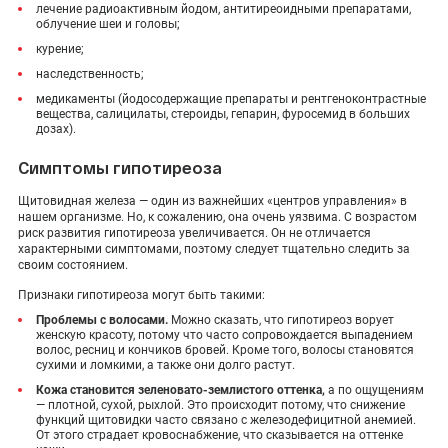
лечение радиоактивным йодом, антитиреоидными препаратами,
облучение шеи и головы;
курение;
наследственность;
медикаменты (йодосодержащие препараты и рентгеноконтрастные
вещества, салицилаты, стероиды, гепарин, фуросемид в больших
дозах).
Симптомы гипотиреоза
Щитовидная железа — один из важнейших «центров управления» в
нашем организме. Но, к сожалению, она очень уязвима. С возрастом
риск развития гипотиреоза увеличивается. Он не отличается
характерными симптомами, поэтому следует тщательно следить за
своим состоянием.
Признаки гипотиреоза могут быть такими:
Проблемы с волосами.
Можно сказать, что гипотиреоз ворует
женскую красоту, потому что часто сопровождается выпадением
волос, ресниц и кончиков бровей. Кроме того, волосы становятся
сухими и ломкими, а также они долго растут.
Кожа становится зеленовато-землистого оттенка,
а по ощущениям
— плотной, сухой, рыхлой. Это происходит потому, что снижение
функций щитовидки часто связано с железодефицитной анемией.
От этого страдает кровоснабжение, что сказывается на оттенке