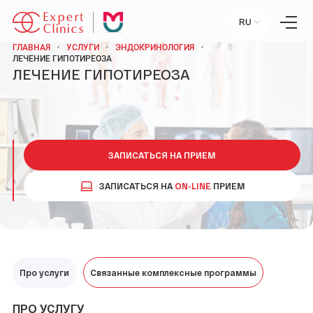
RU
ГЛАВНАЯ
УСЛУГИ
ЭНДОКРИНОЛОГИЯ
ЛЕЧЕНИЕ ГИПОТИРЕОЗА
ЛЕЧЕНИЕ ГИПОТИРЕОЗА
Главная
Услуги
Специалисты
Лаборатория
Статьи
Пресс-центр
ЗАПИСАТЬСЯ НА ПРИЕМ
Контакты
Отзывы
ЗАПИСАТЬСЯ НА
ON-LINE
ПРИЕМ
Научный центр
+7 (495) 154-21-44
Про услуги
ПН-ПТ:
09:00 - 18:00
Связанные комплексные программы
СБ-ВС:
ВЫХОДНОЙ
ПРО УСЛУГУ
МОСКВА, УЛ. СТАРОВОЛЫНСКАЯ, 12 К1.