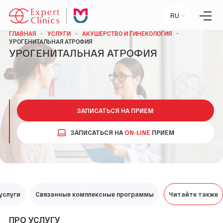
RU
ГЛАВНАЯ
УСЛУГИ
АКУШЕРСТВО И ГИНЕКОЛОГИЯ
УРОГЕНИТАЛЬНАЯ АТРОФИЯ
УРОГЕНИТАЛЬНАЯ АТРОФИЯ
Главная
Услуги
Специалисты
Лаборатория
Статьи
Пресс-центр
ЗАПИСАТЬСЯ НА ПРИЕМ
Контакты
Отзывы
ЗАПИСАТЬСЯ НА
ON-LINE
ПРИЕМ
Научный центр
+7 (495) 154-21-44
услуги
ПН-ПТ:
Связанные комплексные программы
09:00 - 18:00
Читайте также
СБ-ВС:
ВЫХОДНОЙ
ПРО УСЛУГУ
МОСКВА, УЛ. СТАРОВОЛЫНСКАЯ, 12 К1.