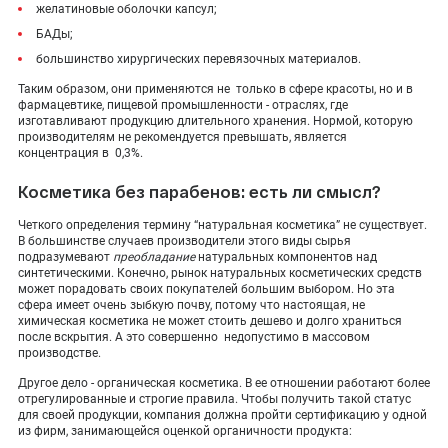
желатиновые оболочки капсул;
БАДы;
большинство хирургических перевязочных материалов.
Таким образом, они применяются не только в сфере красоты, но и в
фармацевтике, пищевой промышленности - отраслях, где
изготавливают продукцию длительного хранения. Нормой, которую
производителям не рекомендуется превышать, является
концентрация в 0,3%.
Косметика без парабенов: есть ли смысл?
Четкого определения термину “натуральная косметика” не существует.
В большинстве случаев производители этого виды сырья
подразумевают
преобладание
натуральных компонентов над
синтетическими. Конечно, рынок натуральных косметических средств
может порадовать своих покупателей большим выбором. Но эта
сфера имеет очень зыбкую почву, потому что настоящая, не
химическая косметика не может стоить дешево и долго храниться
после вскрытия. А это совершенно недопустимо в массовом
производстве.
Другое дело - органическая косметика. В ее отношении работают более
отрегулированные и строгие правила. Чтобы получить такой статус
для своей продукции, компания должна пройти сертификацию у одной
из фирм, занимающейся оценкой органичности продукта: