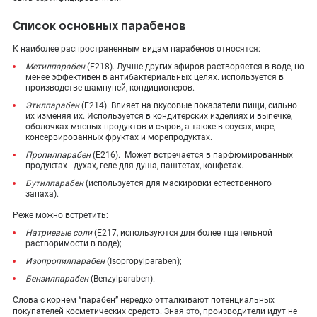
Список основных парабенов
К наиболее распространенным видам парабенов относятся:
Метилпарабен
(Е218). Лучше других эфиров растворяется в воде, но
менее эффективен в антибактериальных целях. используется в
производстве шампуней, кондиционеров.
Этилпарабен
(Е214). Влияет на вкусовые показатели пищи, сильно
их изменяя их. Используется в кондитерских изделиях и выпечке,
оболочках мясных продуктов и сыров, а также в соусах, икре,
консервированных фруктах и морепродуктах.
Пропилпарабен
(Е216). Может встречается в парфюмированных
продуктах - духах, геле для душа, паштетах, конфетах.
Бутилпарабен
(используется для маскировки естественного
запаха).
Реже можно встретить:
Натриевые соли
(Е217, используются для более тщательной
растворимости в воде);
Изопропилпарабен
(Isopropylparaben);
Бензилпарабен
(Benzylparaben).
Слова с корнем “парабен” нередко отталкивают потенциальных
покупателей косметических средств. Зная это, производители идут не