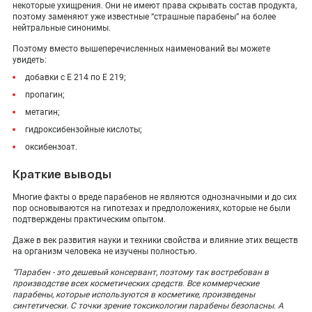
некоторые ухищрения. Они не имеют права скрывать состав продукта,
поэтому заменяют уже известные “страшные парабены” на более
нейтральные синонимы.
Поэтому вместо вышеперечисленных наименований вы можете
увидеть:
добавки с Е 214 по Е 219;
пропагин;
метагин;
гидроксибензойные кислоты;
оксибензоат.
Краткие выводы
Многие факты о вреде парабенов не являются однозначными и до сих
пор основываются на гипотезах и предположениях, которые не были
подтверждены практическим опытом.
Даже в век развития науки и техники свойства и влияние этих веществ
на организм человека не изучены полностью.
“Парабен - это дешевый консервант, поэтому так востребован в
производстве всех косметических средств. Все коммерческие
парабены, которые используются в косметике, произведены
синтетически. С точки зрение токсикологии парабены безопасны. А