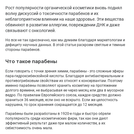
ПОКАЗАТЬ НА КАРТЕ
Рост популярности органической косметики вновь поднял
волну дискуссий о токсичности парабенов и их
ADMIN@EXPERTCLINICS.RU
неблагоприятном влиянии на наше здоровье. Эти вещества
обвиняют в развитии аллергии, повреждении ДНК и даже
связывают с онкологией.
Но все не так однозначно, как мы думаем благодаря маркетологам и
дефициту научных данных. В этой статье раскроем светлые и темные
стороны парабенов.
Что такое парабены
Если говорить с точки зрения химии, парабены - это сложные эфиры
пара-гидроксибензойной кислоты. Благодаря антибактериальным и
противогрибковым свойствам их относят к консервантам. Поэтому
именно парабены позволяют хранить косметику на протяжении
долгого времени, не выбрасывая ее через месяц или два в мусорное
ведро. По правилам Европейского союза, каждое средство должно
храниться 36 месяцев, если оно не вскрыто. Если же целостность
нарушена, то срок хранения сокращается до 12 месяцев.
Парабены были разработаны в 1920-е годы и быстро обрели
популярность среди косметических фирм, так как они дают
эффективный результат даже при малом количестве, а их
себестоимость очень мала.