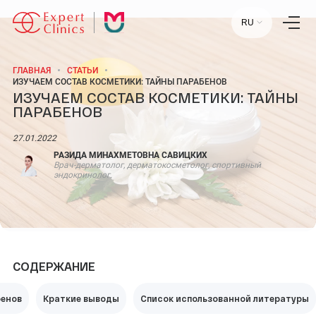
RU
ГЛАВНАЯ
СТАТЬИ
ИЗУЧАЕМ СОСТАВ КОСМЕТИКИ: ТАЙНЫ ПАРАБЕНОВ
ИЗУЧАЕМ СОСТАВ КОСМЕТИКИ: ТАЙНЫ
Главная
ПАРАБЕНОВ
Услуги
Специалисты
Лаборатория
27.01.2022
Статьи
Пресс-центр
РАЗИДА МИНАХМЕТОВНА САВИЦКИХ
Врач-дерматолог, дерматокосметолог, спортивный
Контакты
эндокринолог.
Отзывы
Научный центр
+7 (495) 154-21-44
СОДЕРЖАНИЕ
ПН-ПТ:
09:00 - 18:00
СБ-ВС:
ВЫХОДНОЙ
бенов
Краткие выводы
Список использованной литературы
МОСКВА, УЛ. СТАРОВОЛЫНСКАЯ, 12 К1.