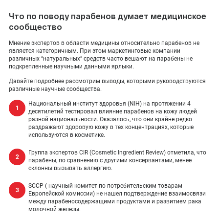
Что по поводу парабенов думает медицинское
сообщество
Мнение экспертов в области медицины относительно парабенов не
является категоричным. При этом маркетинговые компании
различных “натуральных” средств часто вешают на парабены не
подкрепленные научными данными ярлыки.
Давайте подробнее рассмотрим выводы, которыми руководствуются
различные научные сообщества.
Национальный институт здоровья (NIH) на протяжении 4
десятилетий тестировал влияние парабенов на кожу людей
разной национальности. Оказалось, что они крайне редко
раздражают здоровую кожу в тех концентрациях, которые
используются в косметике.
Группа экспертов CIR (Cosmetic Ingredient Review) отметила, что
парабены, по сравнению с другими консервантами, менее
склонны вызывать аллергию.
SCCP ( научный комитет по потребительским товарам
Европейской комиссии) не нашел подтверждение взаимосвязи
между парабеносодержащими продуктами и развитием рака
молочной железы.