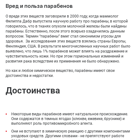
Вред и польза парабенов
О вреде этих веществ заговорили в 2000 году, когда маммолог
Филиппа Дабр выпустила научную работу про парабены, в которой
говорилось, что в тканях опухоли молочной железы были найдены
парабены. Естественно, после этого всерьез озадачились данным
вопросом. Термин “парабены” вмиг стал синонимом угрозы для
здоровья. За исследования этих веществ взялись страны Европы,
Финляндия, США. В результате многочисленных научных работ было
выявлено, что лишь 1% парабенов может влиять на раздражение и
чувствительность кожи. Но при этом гормональных изменений и
развития рака вследствие их применения не было обнаружено.
Но как и любое химическое вещество, парабены имеют свои
достоинства и недостатки.
Достоинства
Некоторые виды парабенов имеют натуральное происхождение.
Они содержатся в темных ягодах (клюкве, ежевике, бруснике) и
выполняют роль противомикробного агента.
Они не вступают в химическую реакцию с другими компонентами
уходовых средств. Другими словами - не препятствуют работе