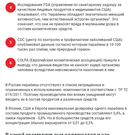
Исследования FDA (управление по санитарному надзору за
качеством пищевых продуктов и медикаментов США)
показывают, что “парабены обладают значительно меньшей
активностью, чем естественный эстроген организма”. Это
означает, что они не приносят вреда в маленьким дозах в
составе косметических средств.
CDC (центр по контролю и профилактике заболеваний США)
опубликовал данные, согласно которым парабены в 10-100
тысяч раз слабее, чем природный гормон.
COLPA (Европейская косметическая ассоциация) пришла к
выводу, что данные вещества не наносят ущерб организму
человека вследствие невозможности накопления в нем.
В России парабены отсутствуют в списке запрещенных и
ограниченных к использованию. компонентов в соответствии с ТР ТС
019/2011. Поэтому производители без всяких ухищрений могут
вводить их в состав продуктов и различных средств.
В Японии, США и Европе максимальная дозировка одного парабена в
составе продукта промышленного производства составляют 0,4%, а
смеси парабенов - 0,8%. Но в большинстве средств ухода его
концентрация обычно варьируется от 0,01 до 0,3%.
В какой косметике они содержатся и как