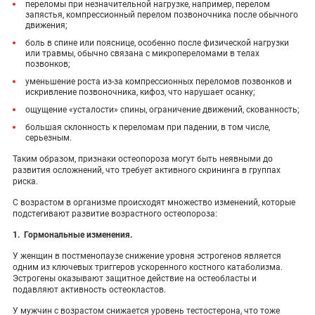
переломы при незначительной нагрузке, например, перелом
запястья, компрессионный перелом позвоночника после обычного
движения;
боль в спине или пояснице, особенно после физической нагрузки
или травмы, обычно связана с микропереломами в телах
позвонков;
уменьшение роста из-за компрессионных переломов позвонков и
искривление позвоночника, кифоз, что нарушает осанку;
ощущение «усталости» спины, ограничение движений, скованность;
большая склонность к переломам при падении, в том числе,
серьезным.
Таким образом, признаки остеопороза могут быть неявными до
развития осложнений, что требует активного скрининга в группах
риска.
С возрастом в организме происходят множество изменений, которые
подстегивают развитие возрастного остеопороза:
1. Гормональные изменения.
У женщин в постменопаузе снижение уровня эстрогенов является
одним из ключевых триггеров ускоренного костного катаболизма.
Эстрогены оказывают защитное действие на остеобласты и
подавляют активность остеокластов.
У мужчин с возрастом снижается уровень тестостерона, что тоже