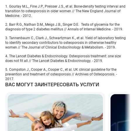
1. Gourlay M.L., Fine J.P., Preisser J.S., et al. Bone-density testing interval and
transition to osteoporosis in older women // The New England Journal of
Medicine. - 2012.
2. Barr R.G., Nathan D.M., Meigs J.B., Singer D.E. Tests of glycemia for the
diagnosis of type 2 diabetes mellitus // Annals of Internal Medicine. - 2019.
3. Tannenbaum C., Clark J., Schwartzman K., et al. Yield of laboratory testing
to identify secondary contributors to osteoporosis in otherwise healthy
women // The Journal of Clinical Endocrinology & Metabolism. - 2019.
4. The Lancet Diabetes & Endocrinology. Osteoporosis treatment: one size
does not fit all // The Lancet Diabetes & Endocrinology. - 2019.
5. Compston J., Cooper A., Cooper C., et al. UK clinical guideline for the
prevention and treatment of osteoporosis // Archives of Osteoporosis. -
2017.
ВАС МОГУТ ЗАИНТЕРЕСОВАТЬ УСЛУГИ