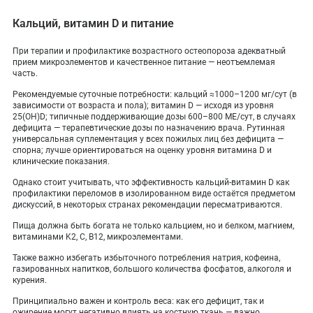
Кальций, витамин D и питание
При терапии и профилактике возрастного остеопороза адекватный
прием микроэлементов и качественное питание — неотъемлемая
часть.
Рекомендуемые суточные потребности: кальций ≈1000–1200 мг/сут (в
зависимости от возраста и пола); витамин D — исходя из уровня
25(OH)D; типичные поддерживающие дозы 600–800 МЕ/сут, в случаях
дефицита — терапевтические дозы по назначению врача. Рутинная
универсальная суплементация у всех пожилых лиц без дефицита —
спорна; лучше ориентироваться на оценку уровня витамина D и
клинические показания.
Однако стоит учитывать, что эффективность кальций-витамин D как
профилактики переломов в изолированном виде остаётся предметом
дискуссий, в некоторых странах рекомендации пересматриваются.
Пища должна быть богата не только кальцием, но и белком, магнием,
витаминами K2, C, B12, микроэлементами.
Также важно избегать избыточного потребления натрия, кофеина,
газированных напитков, большого количества фосфатов, алкоголя и
курения.
Принципиально важен и контроль веса: как его дефицит, так и
ожирение могут негативно влиять на костную ткань — важно