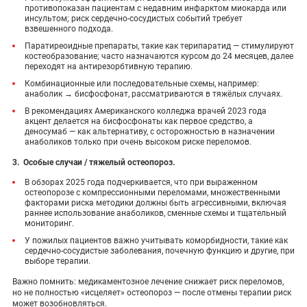
противопоказан пациентам с недавним инфарктом миокарда или
инсультом; риск сердечно-сосудистых событий требует
взвешенного подхода.
Паратиреоидные препараты, такие как терипаратид — стимулируют
костеобразование; часто назначаются курсом до 24 месяцев, далее
переходят на антирезорбтивную терапию.
Комбинационные или последовательные схемы, например:
анаболик → бисфосфонат, рассматриваются в тяжёлых случаях.
В рекомендациях Американского колледжа врачей 2023 года
акцент делается на бисфосфонаты как первое средство, а
деносумаб — как альтернативу, с осторожностью в назначении
анаболиков только при очень высоком риске переломов.
3. Особые случаи / тяжелый остеопороз.
В обзорах 2025 года подчеркивается, что при выраженном
остеопорозе с компрессионными переломами, множественными
факторами риска методики должны быть агрессивными, включая
раннее использование анаболиков, сменные схемы и тщательный
мониторинг.
У пожилых пациентов важно учитывать коморбидности, такие как
сердечно-сосудистые заболевания, почечную функцию и другие, при
выборе терапии.
Важно помнить: медикаментозное лечение снижает риск переломов,
но не полностью «исцеляет» остеопороз — после отмены терапии риск
может возобновляться.