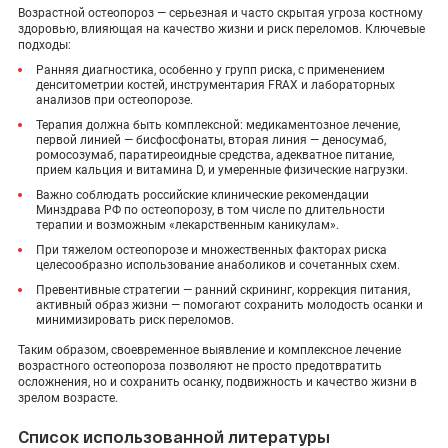
Возрастной остеопороз — серьезная и часто скрытая угроза костному
здоровью, влияющая на качество жизни и риск переломов. Ключевые
подходы:
Ранняя диагностика, особенно у групп риска, с применением
денситометрии костей, инструментария FRAX и лабораторных
анализов при остеопорозе.
Терапия должна быть комплексной: медикаментозное лечение,
первой линией — бисфосфонаты, вторая линия — деносумаб,
ромосозумаб, паратиреоидные средства, адекватное питание,
прием кальция и витамина D, и умеренные физические нагрузки.
Важно соблюдать российские клинические рекомендации
Минздрава РФ по остеопорозу, в том числе по длительности
терапии и возможным «лекарственным каникулам».
При тяжелом остеопорозе и множественных факторах риска
целесообразно использование анаболиков и сочетанных схем.
Превентивные стратегии — ранний скрининг, коррекция питания,
активный образ жизни — помогают сохранить молодость осанки и
минимизировать риск переломов.
Таким образом, своевременное выявление и комплексное лечение
возрастного остеопороза позволяют не просто предотвратить
осложнения, но и сохранить осанку, подвижность и качество жизни в
зрелом возрасте.
Список использованной литературы