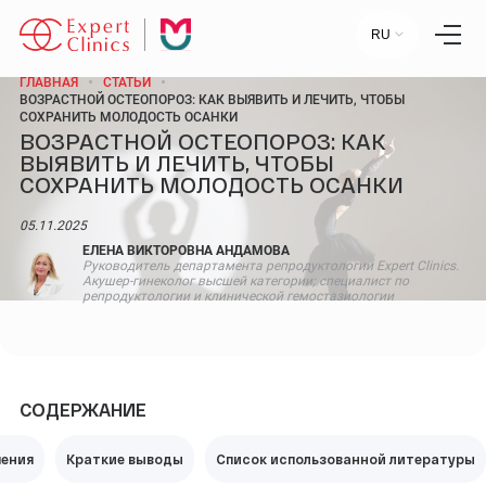
RU
ГЛАВНАЯ
СТАТЬИ
ВОЗРАСТНОЙ ОСТЕОПОРОЗ: КАК ВЫЯВИТЬ И ЛЕЧИТЬ, ЧТОБЫ
СОХРАНИТЬ МОЛОДОСТЬ ОСАНКИ
ВОЗРАСТНОЙ ОСТЕОПОРОЗ: КАК
Главная
ВЫЯВИТЬ И ЛЕЧИТЬ, ЧТОБЫ
Услуги
СОХРАНИТЬ МОЛОДОСТЬ ОСАНКИ
Специалисты
Лаборатория
Статьи
05.11.2025
Пресс-центр
ЕЛЕНА ВИКТОРОВНА АНДАМОВА
Контакты
Руководитель департамента репродуктологии Expert Clinics.
Отзывы
Акушер-гинеколог высшей категории; специалист по
репродуктологии и клинической гемостазиологии
Научный центр
+7 (495) 154-21-44
СОДЕРЖАНИЕ
ПН-ПТ:
09:00 - 18:00
СБ-ВС:
ВЫХОДНОЙ
чения
Краткие выводы
Список использованной литературы
МОСКВА, УЛ. СТАРОВОЛЫНСКАЯ, 12 К1.