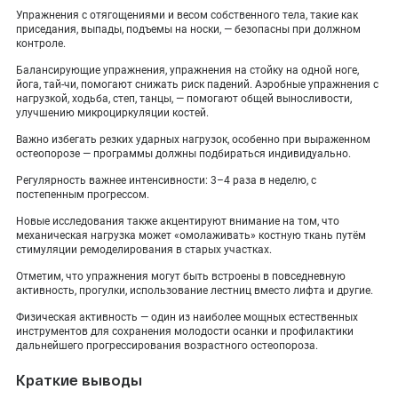
Упражнения с отягощениями и весом собственного тела, такие как
приседания, выпады, подъемы на носки, — безопасны при должном
контроле.
Балансирующие упражнения, упражнения на стойку на одной ноге,
йога, тай-чи, помогают снижать риск падений. Аэробные упражнения с
нагрузкой, ходьба, степ, танцы, — помогают общей выносливости,
улучшению микроциркуляции костей.
Важно избегать резких ударных нагрузок, особенно при выраженном
остеопорозе — программы должны подбираться индивидуально.
Регулярность важнее интенсивности: 3–4 раза в неделю, с
постепенным прогрессом.
Новые исследования также акцентируют внимание на том, что
механическая нагрузка может «омолаживать» костную ткань путём
стимуляции ремоделирования в старых участках.
Отметим, что упражнения могут быть встроены в повседневную
активность, прогулки, использование лестниц вместо лифта и другие.
Физическая активность — один из наиболее мощных естественных
инструментов для сохранения молодости осанки и профилактики
дальнейшего прогрессирования возрастного остеопороза.
Краткие выводы