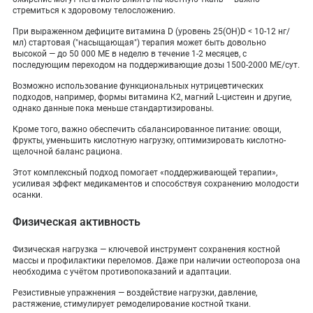
стремиться к здоровому телосложению.
При выраженном дефиците витамина D (уровень 25(ОН)D < 10-12 нг/
мл) стартовая ("насыщающая") терапия может быть довольно
высокой — до 50 000 МЕ в неделю в течение 1-2 месяцев, с
последующим переходом на поддерживающие дозы 1500-2000 МЕ/сут.
Возможно использование функциональных нутрицевтических
подходов, например, формы витамина K2, магний L-цистеин и другие,
однако данные пока меньше стандартизированы.
Кроме того, важно обеспечить сбалансированное питание: овощи,
фрукты, уменьшить кислотную нагрузку, оптимизировать кислотно-
щелочной баланс рациона.
Этот комплексный подход помогает «поддерживающей терапии»,
усиливая эффект медикаментов и способствуя сохранению молодости
осанки.
Физическая активность
Физическая нагрузка — ключевой инструмент сохранения костной
массы и профилактики переломов. Даже при наличии остеопороза она
необходима с учётом противопоказаний и адаптации.
Резистивные упражнения — воздействие нагрузки, давление,
растяжение, стимулирует ремоделирование костной ткани.