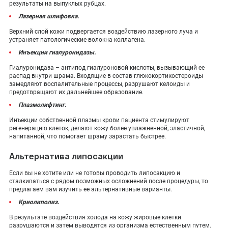
результаты на выпуклых рубцах.
Лазерная шлифовка.
Верхний слой кожи подвергается воздействию лазерного луча и
устраняет патологические волокна коллагена.
Инъекции гиалуронидазы.
Гиалуронидаза – антипод гиалуроновой кислоты, вызывающий ее
распад внутри шрама. Входящие в состав глюкокортикостероиды
замедляют воспалительные процессы, разрушают келоиды и
предотвращают их дальнейшее образование.
Плазмолифтинг.
Инъекции собственной плазмы крови пациента стимулируют
регенерацию клеток, делают кожу более увлажненной, эластичной,
напитанной, что помогает шраму зарастать быстрее.
Альтернатива липосакции
Если вы не хотите или не готовы проводить липосакцию и
сталкиваться с рядом возможных осложнений после процедуры, то
предлагаем вам изучить ее альтернативные варианты.
Криолиполиз.
В результате воздействия холода на кожу жировые клетки
разрушаются и затем выводятся из организма естественным путем.