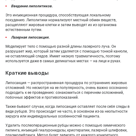
Введение липолитиков.
Это инъекционная процедура, способствующая локальному
похудению. Липолитики нормализуют местный обмен веществ,
расщепляют жировые клетки и затем выводят их из организма
естественным путем.
Лазерная липосакция.
Моделирует тело с помощью разной длины лазерного луча. Он
разрушает жир, который затем удаляется с помощью тонкой канюли,
не оставляющей следов. Имеет низкую травматичность, поэтому
используется даже в самых деликатных местах — на лице и руках.
Краткие выводы
Липосакция — распространенная процедура по устранению жировых
отложений. Но несмотря на ее популярность, очень важно осознанно
подходить к ее проведению: ознакомиться с перечнем осложнений,
побочных эффектов и противопоказаний.
Также бывают случаи, когда липосакция оставляет после себя следы в
виде рубцов. Это происходит не часто, в основном из-за неопытности
хирурга или индивидуальных особенностей пациента.
Удалить послеоперационные рубцы можно с помощью химического
пилинга, инъекций гиалуронидазы, криотерапии, лазерной шлифовки,
плазмолифтинга. Метод будет зависеть от каждого конкретного