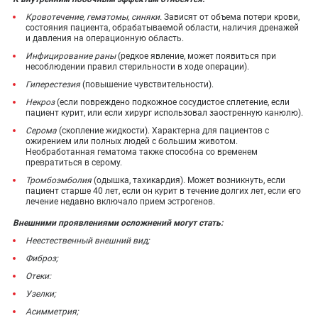
Кровотечение, гематомы, синяки.
Зависят от объема потери крови,
состояния пациента, обрабатываемой области, наличия дренажей
и давления на операционную область.
Инфицирование раны
(редкое явление, может появиться при
несоблюдении правил стерильности в ходе операции).
Гиперестезия
(повышение чувствительности).
Некроз
(если повреждено подкожное сосудистое сплетение, если
пациент курит, или если хирург использовал заостренную канюлю).
Серома
(скопление жидкости). Характерна для пациентов с
ожирением или полных людей с большим животом.
Необработанная гематома также способна со временем
превратиться в серому.
Тромбоэмболия
(одышка, тахикардия). Может возникнуть, если
пациент старше 40 лет, если он курит в течение долгих лет, если его
лечение недавно включало прием эстрогенов.
Внешними проявлениями осложнений могут стать:
Неестественный внешний вид;
Фиброз
;
Отеки:
Узелки;
Асимметрия;