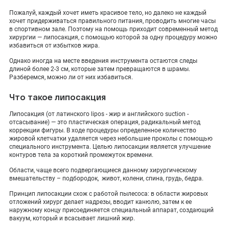
ПОКАЗАТЬ НА КАРТЕ
Пожалуй, каждый хочет иметь красивое тело, но далеко не каждый
хочет придерживаться правильного питания, проводить многие часы
ADMIN@EXPERTCLINICS.RU
в спортивном зале. Поэтому на помощь приходит современный метод
хирургии — липосакция, с помощью которой за одну процедуру можно
избавиться от избытков жира.
Однако иногда на месте введения инструмента остаются следы
длиной более 2-3 см, которые затем превращаются в шрамы.
Разберемся, можно ли от них избавиться.
Что такое липосакция
Липосакция (от латинского lipos - жир и английского suction -
отсасывание) — это пластическая операция, радикальный метод
коррекции фигуры. В ходе процедуры определенное количество
жировой клетчатки удаляется через небольшие проколы с помощью
специального инструмента. Целью липосакции является улучшение
контуров тела за короткий промежуток времени.
Области, чаще всего подвергающиеся данному хирургическому
вмешательству – подбородок, живот, колени, спина, грудь, бедра.
Принцип липосакции схож с работой пылесоса: в области жировых
отложений хирург делает надрезы, вводит канюлю, затем к ее
наружному концу присоединяется специальный аппарат, создающий
вакуум, который и всасывает лишний жир.