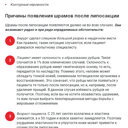
Контурные неровности.
Причины появления шрамов после липосакции
Шрамы после липосакции появляются далеко не во всех случаях.
Они
возникают редко и при ряде определенных обстоятельств:
Хирург сделал слишком большой разрез в неудачном месте.
Как правило, такие ситуации случаются, если пациент
доверился неопытному специалисту.
Пациент имеет склонность к образованию рубцов.
Такое
случается в 1% всех клинических случаев. Склонность к
образованию рубцов имеет генетическую основу, то есть,
передается по наследству. Помимо этого, человек может
обладать тонкой кожей, сниженным потенциалом организма к
восстановлению. Это означает, что рубцы могли появиться у
пациента те только после липосакции, но и, например, после
удаления прыщей. В данном случае избежать рубцов не
получится. Поэтому, если вы не хотите обзавестись шрамами,
то вам лучше выбрать безоперационные методы борьбы с
жировыми отложениями.
Возраст пациента.
С 25 лет синтез коллагена и эластина
снижается, а к 50 годам и вовсе заметно замедляется. Поэтому
ухудшение эластичности и упругости кожи может привести к
шраму после липосакции.