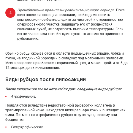
Пренебрежение правилами реабилитационного периода.
Пока
швы после липосакции не зажили, необходимо носить
компрессионное белье, следить за чистотой и стерильностью
оперированного участка, защищать его от воздействия
солнечных лучей, не подвергать высоким температурам. Если
вы не выполняли хотя бы один пункт, то это могло привести к
рубцеванию.
Обычно рубцы скрываются в области подмышечных впадин, лобка и
пупка, на ягодичной борозде и в складках под молочными железами.
Места разрезов приобретают коричневый цвет, и может пройти от 6 до
12 месяцев до их исчезновения.
Виды рубцов после липосакции
После липосакции вы можете наблюдать следующие виды рубцов:
Атрофические.
Появляются вследствие недостаточной выработки коллагена в
травмированной коже. Находятся ниже рельефа кожи и выглядят как
ямки. Пигмент на атрофических рубцах отсутствует, поэтому они
бесцветны.
Гипертрофические.