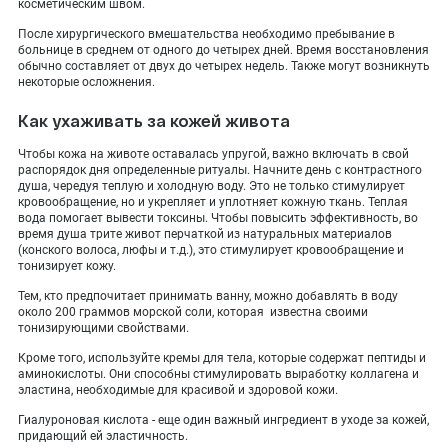
косметическим швом.
После хирургического вмешательства необходимо пребывание в
больнице в среднем от одного до четырех дней. Время восстановления
обычно составляет от двух до четырех недель. Также могут возникнуть
некоторые осложнения.
Как ухаживать за кожей живота
Чтобы кожа на животе оставалась упругой, важно включать в свой
распорядок дня определенные ритуалы. Начните день с контрастного
душа, чередуя теплую и холодную воду. Это не только стимулирует
кровообращение, но и укрепляет и уплотняет кожную ткань. Теплая
вода помогает вывести токсины. Чтобы повысить эффективность, во
время душа трите живот перчаткой из натуральных материалов
(конского волоса, люфы и т.д.), это стимулирует кровообращение и
тонизирует кожу.
Тем, кто предпочитает принимать ванну, можно добавлять в воду
около 200 граммов морской соли, которая известна своими
тонизирующими свойствами.
Кроме того, используйте кремы для тела, которые содержат пептиды и
аминокислоты. Они способны стимулировать выработку коллагена и
эластина, необходимые для красивой и здоровой кожи.
Гиалуроновая кислота - еще один важный ингредиент в уходе за кожей,
придающий ей эластичность.