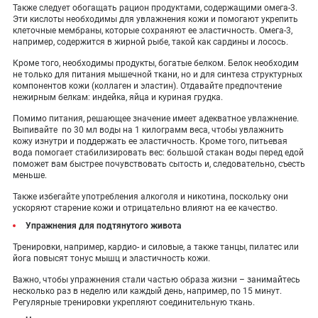
Также следует обогащать рацион продуктами, содержащими омега-3.
Эти кислоты необходимы для увлажнения кожи и помогают укрепить
клеточные мембраны, которые сохраняют ее эластичность. Омега-3,
например, содержится в жирной рыбе, такой как сардины и лосось.
Кроме того, необходимы продукты, богатые белком. Белок необходим
не только для питания мышечной ткани, но и для синтеза структурных
компонентов кожи (коллаген и эластин). Отдавайте предпочтение
нежирным белкам: индейка, яйца и куриная грудка.
Помимо питания, решающее значение имеет адекватное увлажнение.
Выпивайте по 30 мл воды на 1 килограмм веса, чтобы увлажнить
кожу изнутри и поддержать ее эластичность. Кроме того, питьевая
вода помогает стабилизировать вес: большой стакан воды перед едой
поможет вам быстрее почувствовать сытость и, следовательно, съесть
меньше.
Также избегайте употребления алкоголя и никотина, поскольку они
ускоряют старение кожи и отрицательно влияют на ее качество.
Упражнения для подтянутого живота
Тренировки, например, кардио- и силовые, а также танцы, пилатес или
йога повысят тонус мышц и эластичность кожи.
Важно, чтобы упражнения стали частью образа жизни – занимайтесь
несколько раз в неделю или каждый день, например, по 15 минут.
Регулярные тренировки укрепляют соединительную ткань.