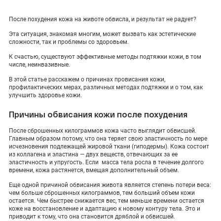
ПОКАЗАТЬ НА КАРТЕ
После похудения кожа на животе обвисла, и результат не радует?
ADMIN@EXPERTCLINICS.RU
Эта ситуация, знакомая многим, может вызвать как эстетические
сложности, так и проблемы со здоровьем.
К счастью, существуют эффективные методы подтяжки кожи, в том
числе, неинвазивные.
В этой статье расскажем о причинах провисания кожи,
профилактических мерах, различных методах подтяжки и о том, как
улучшить здоровье кожи.
Причины обвисания кожи после похудения
После сброшенных килограммов кожа часто выглядит обвисшей.
Главным образом потому, что она теряет свою эластичность по мере
исчезновения подлежащей жировой ткани (гиподермы). Кожа состоит
из коллагена и эластина — двух веществ, отвечающих за ее
эластичность и упругость. Если масса тела росла в течение долгого
времени, кожа растянется, вмещая дополнительный объем.
Еще одной причиной обвисания живота является степень потери веса:
чем больше сброшенных килограммов, тем больший объем кожи
остается. Чем быстрее снижается вес, тем меньше времени остается
коже на восстановление и адаптацию к новому контуру тела. Это и
приводит к тому, что она становится дряблой и обвисшей.