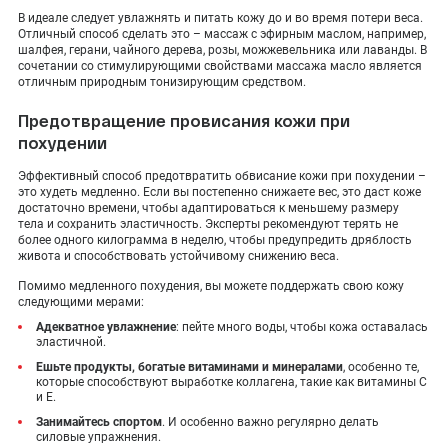
В идеале следует увлажнять и питать кожу до и во время потери веса.
Отличный способ сделать это – массаж с эфирным маслом, например,
шалфея, герани, чайного дерева, розы, можжевельника или лаванды. В
сочетании со стимулирующими свойствами массажа масло является
отличным природным тонизирующим средством.
Предотвращение провисания кожи при
похудении
Эффективный способ предотвратить обвисание кожи при похудении –
это худеть медленно. Если вы постепенно снижаете вес, это даст коже
достаточно времени, чтобы адаптироваться к меньшему размеру
тела и сохранить эластичность. Эксперты рекомендуют терять не
более одного килограмма в неделю, чтобы предупредить дряблость
живота и способствовать устойчивому снижению веса.
Помимо медленного похудения, вы можете поддержать свою кожу
следующими мерами:
Адекватное увлажнение
: пейте много воды, чтобы кожа оставалась
эластичной.
Ешьте продукты, богатые витаминами и минералами
, особенно те,
которые способствуют выработке коллагена, такие как витамины С
и Е.
Занимайтесь спортом
. И особенно важно регулярно делать
силовые упражнения.