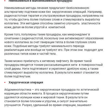
Неинвазивные и малоинвазивные процедуры
Неинвазивные методы лечения предлагают безболезненную
альтернативу подтяжке кожи без хирургических операций. Например,
радиочастотная терапия и ультразвуковые процедуры, направлены на
то, чтобы достичь более глубоких слоев и стимулировать выработку
коллагена. Эти методики способны заметно улучшить эластичности
кожи, делая ее более упругой и компактной.
Кроме того, популярны такие процедуры, как микронидлинг в
сочетании с радиочастотой, поскольку они активизируют образование
нового коллагена за счет генерации тепла в более глубоких слоях
кожи. Подобные методы требуют минимального периода
реабилитации или вообще не требуют его. При этом они подходят для
различных типов кожи и частей тела.
Также можно прибегнуть к нитевому лифтингу. Во время такой
процедуры вводятся тонкие рассасывающиеся нити в поверхностный
слой дермы. Нити подтягивают и укрепляют дряблую кожу, а также
стимулируют выработку коллагена. В результате живот становится
более подтянутым.
Хирургическая операция
Абдоминопластика – это хирургическая процедура по эстетической
коррекции области живота. В процессе хирургическим путем
удаляются излишки кожи и жировой ткани. В результате он
становится более плоским и упругим, а силуэт значительно
улучшается. Разрез, сделанный во время операции, зашивают