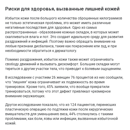
Риски для здоровья, вызванные лишней кожей
Избыток кожи после большого количества сброшенных килограммов
не только эстетическая проблема, это может иметь различные
негативные последствия для здоровья. Одно из самых
распространенных - образование кожных складок, в которых может
скапливаться влага и пот. Это создает идеальную среду для развития
раздражений и инфекций. Поэтому важно обращать внимание на
любые признаки дисбаланса, такие как покраснение или зуд, и при
необходимости обратиться к дерматологу.
Помимо раздражения, избыток кожи также может ограничивать
свободу движений и вызывать дискомфорт. Большие складки могут
тереться о другие участки тела, что приводит к болевым ощущениям.
В исследовании с участием 26 женщин 76 процентов из них сообщили,
что "лишняя" кожа ограничивает их подвижность во время
тренировок. Кроме того, 45% заявили, что вообще прекратили
тренироваться, потому что этот дефект привлекал чрезмерное
внимание окружающих.
Другое исследование показало, что из 124 пациентов, перенесших
пластическую операцию по подтяжке кожи после хирургических
вмешательств для уменьшению веса, 44% столкнулись с такими
проблемами, как боли, язвы или инфекции, вызванные избыточной
кожей.