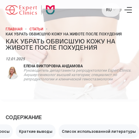
RU
ГЛАВНАЯ
СТАТЬИ
КАК УБРАТЬ ОБВИСШУЮ КОЖУ НА ЖИВОТЕ ПОСЛЕ ПОХУДЕНИЯ
КАК УБРАТЬ ОБВИСШУЮ КОЖУ НА
Главная
ЖИВОТЕ ПОСЛЕ ПОХУДЕНИЯ
Услуги
Специалисты
Лаборатория
12.01.2025
Статьи
ЕЛЕНА ВИКТОРОВНА АНДАМОВА
Пресс-центр
Руководитель департамента репродуктологии Expert Clinics.
Контакты
Акушер-гинеколог высшей категории; специалист по
Отзывы
репродуктологии и клинической гемостазиологии
Научный центр
+7 (495) 154-21-44
СОДЕРЖАНИЕ
ПН-ПТ:
09:00 - 18:00
СБ-ВС:
ВЫХОДНОЙ
просы
Краткие выводы
Список использованной литературы
МОСКВА, УЛ. СТАРОВОЛЫНСКАЯ, 12 К1.