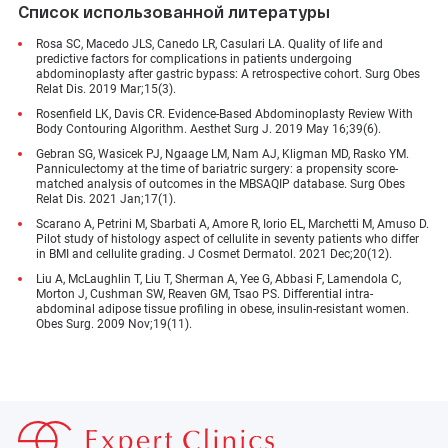
Список использованной литературы
Rosa SC, Macedo JLS, Canedo LR, Casulari LA. Quality of life and
predictive factors for complications in patients undergoing
abdominoplasty after gastric bypass: A retrospective cohort. Surg Obes
Relat Dis. 2019 Mar;15(3).
Rosenfield LK, Davis CR. Evidence-Based Abdominoplasty Review With
Body Contouring Algorithm. Aesthet Surg J. 2019 May 16;39(6).
Gebran SG, Wasicek PJ, Ngaage LM, Nam AJ, Kligman MD, Rasko YM.
Panniculectomy at the time of bariatric surgery: a propensity score-
matched analysis of outcomes in the MBSAQIP database. Surg Obes
Relat Dis. 2021 Jan;17(1).
Scarano A, Petrini M, Sbarbati A, Amore R, Iorio EL, Marchetti M, Amuso D.
Pilot study of histology aspect of cellulite in seventy patients who differ
in BMI and cellulite grading. J Cosmet Dermatol. 2021 Dec;20(12).
Liu A, McLaughlin T, Liu T, Sherman A, Yee G, Abbasi F, Lamendola C,
Morton J, Cushman SW, Reaven GM, Tsao PS. Differential intra-
abdominal adipose tissue profiling in obese, insulin-resistant women.
Obes Surg. 2009 Nov;19(11).