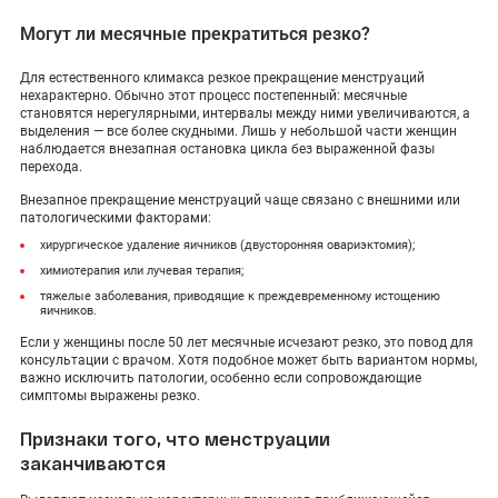
Могут ли месячные прекратиться резко?
Для естественного климакса резкое прекращение менструаций
нехарактерно. Обычно этот процесс постепенный: месячные
становятся нерегулярными, интервалы между ними увеличиваются, а
выделения — все более скудными. Лишь у небольшой части женщин
наблюдается внезапная остановка цикла без выраженной фазы
перехода.
Внезапное прекращение менструаций чаще связано с внешними или
патологическими факторами:
хирургическое удаление яичников (двусторонняя овариэктомия);
химиотерапия или лучевая терапия;
тяжелые заболевания, приводящие к преждевременному истощению
яичников.
Если у женщины после 50 лет месячные исчезают резко, это повод для
консультации с врачом. Хотя подобное может быть вариантом нормы,
важно исключить патологии, особенно если сопровождающие
симптомы выражены резко.
Признаки того, что менструации
заканчиваются