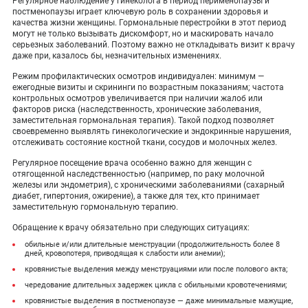
Регулярное наблюдение у гинеколога в период перименопаузы и
постменопаузы играет ключевую роль в сохранении здоровья и
качества жизни женщины. Гормональные перестройки в этот период
могут не только вызывать дискомфорт, но и маскировать начало
серьезных заболеваний. Поэтому важно не откладывать визит к врачу
даже при, казалось бы, незначительных изменениях.
Режим профилактических осмотров индивидуален: минимум —
ежегодные визиты и скрининги по возрастным показаниям; частота
контрольных осмотров увеличивается при наличии жалоб или
факторов риска (наследственность, хронические заболевания,
заместительная гормональная терапия). Такой подход позволяет
своевременно выявлять гинекологические и эндокринные нарушения,
отслеживать состояние костной ткани, сосудов и молочных желез.
Регулярное посещение врача особенно важно для женщин с
отягощенной наследственностью (например, по раку молочной
железы или эндометрия), с хроническими заболеваниями (сахарный
диабет, гипертония, ожирение), а также для тех, кто принимает
заместительную гормональную терапию.
Обращение к врачу обязательно при следующих ситуациях:
обильные и/или длительные менструации (продолжительность более 8
дней, кровопотеря, приводящая к слабости или анемии);
кровянистые выделения между менструациями или после полового акта;
чередование длительных задержек цикла с обильными кровотечениями;
кровянистые выделения в постменопаузе — даже минимальные мажущие,