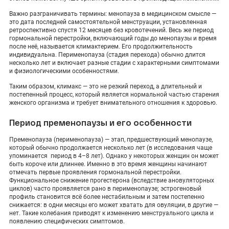
Важно разграничивать термины: менопауза в медицинском смысле —
это дата последней самостоятельной менструации, установленная
ретроспективно спустя 12 месяцев без кровотечений. Весь же период
гормональной перестройки, включающий годы до менопаузы и время
после неё, называется климактерием. Его продолжительность
индивидуальна. Перименопауза (стадия перехода) обычно длится
несколько лет и включает разные стадии с характерными симптомами
и физиологическими особенностями.
Таким образом, климакс — это не резкий переход, а длительный и
постепенный процесс, который является нормальной частью старения
женского организма и требует внимательного отношения к здоровью.
Период пременопаузы и его особенности
Пременопауза (перименопауза) — этап, предшествующий менопаузе,
который обычно продолжается несколько лет (в исследования чаще
упоминается период в 4–8 лет). Однако у некоторых женщин он может
быть короче или длиннее. Именно в это время женщины начинают
отмечать первые проявления гормональной перестройки.
Функциональное снижение прогестерона (вследствие ановуляторных
циклов) часто проявляется рано в перименопаузе; эстрогеновый
профиль становится всё более нестабильным и затем постепенно
снижается: в одни месяцы его может хватать для овуляции, в другие —
нет. Такие колебания приводят к изменению менструального цикла и
появлению специфических симптомов.