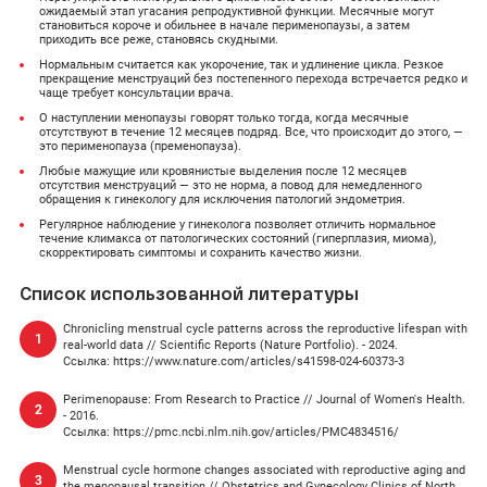
ожидаемый этап угасания репродуктивной функции. Месячные могут
становиться короче и обильнее в начале перименопаузы, а затем
приходить все реже, становясь скудными.
Нормальным считается как укорочение, так и удлинение цикла. Резкое
прекращение менструаций без постепенного перехода встречается редко и
чаще требует консультации врача.
О наступлении менопаузы говорят только тогда, когда месячные
отсутствуют в течение 12 месяцев подряд. Все, что происходит до этого, —
это перименопауза (пременопауза).
Любые мажущие или кровянистые выделения после 12 месяцев
отсутствия менструаций — это не норма, а повод для немедленного
обращения к гинекологу для исключения патологий эндометрия.
Регулярное наблюдение у гинеколога позволяет отличить нормальное
течение климакса от патологических состояний (гиперплазия, миома),
скорректировать симптомы и сохранить качество жизни.
Список использованной литературы
Chronicling menstrual cycle patterns across the reproductive lifespan with
real-world data // Scientific Reports (Nature Portfolio). - 2024.
Ссылка: https://www.nature.com/articles/s41598-024-60373-3
Perimenopause: From Research to Practice // Journal of Women's Health.
- 2016.
Ссылка: https://pmc.ncbi.nlm.nih.gov/articles/PMC4834516/
Menstrual cycle hormone changes associated with reproductive aging and
the menopausal transition // Obstetrics and Gynecology Clinics of North