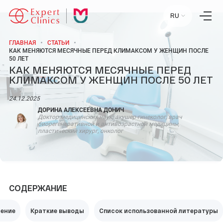
RU
ГЛАВНАЯ
СТАТЬИ
КАК МЕНЯЮТСЯ МЕСЯЧНЫЕ ПЕРЕД КЛИМАКСОМ У ЖЕНЩИН ПОСЛЕ
50 ЛЕТ
КАК МЕНЯЮТСЯ МЕСЯЧНЫЕ ПЕРЕД
Главная
Услуги
КЛИМАКСОМ У ЖЕНЩИН ПОСЛЕ 50 ЛЕТ
Специалисты
Лаборатория
24.12.2025
Статьи
Пресс-центр
ДОРИНА АЛЕКСЕЕВНА ДОНИЧ
Контакты
Доктор медицинских наук; акушер-гинеколог, врач
биорегенеративной и антивозрастной медицины,
Отзывы
пластический хирург, онколог
Научный центр
+7 (495) 154-21-44
СОДЕРЖАНИЕ
ПН-ПТ:
09:00 - 18:00
СБ-ВС:
ВЫХОДНОЙ
дение
Краткие выводы
Список использованной литературы
МОСКВА, УЛ. СТАРОВОЛЫНСКАЯ, 12 К1.