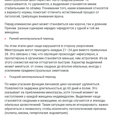
Менструальный цикл перестаёт быть предсказуемым: то
укорачивается, то удлиняется, а выделения становятся менее
стабильными по объёму. Понимание того, какие изменения относятся
к варианту нормы, помогает отличить естественный процесс от
патологий, требующих внимания врача.
Перед климаксом цикл может становиться как короче, так и длиннее.
Причем разные сценарии нередко чередуются у одной и той же
женщины.
Ранний менопаузальный переход
На этом этапе цикл чаще нарушается в сторону укорочения.
Менструации могут приходить каждые 21–24 дня вместо привычных
28. Это связано с тем, что овуляция происходит нерегулярно, а
прогестерона в организме становится меньше, чем эстрогенов. Из-за
этого слизистая матки отторгается быстрее. Характер выделений
может меняться: от очень скудных до вполне обильных, иногда с
усилением предменструальных симптомов.
Поздний менопаузальный переход
По мере угасания функции яичников цикл начинает удлиняться.
Появляются задержки длительностью до 60 дней и более. Это
указывает на приближение менопаузы, хотя точный момент ее
наступления у каждой женщины индивидуален. Выделения чаще
становятся скудными и мажущими, но иногда случаются и эпизоды
обильных кровотечений. Такие ситуации нельзя игнорировать: важно
обратиться к гинекологу, чтобы исключить патологические причины
(полипы, миома, гиперплазия эндометрия).