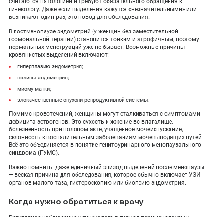
считаются патологией и требуют обязательного обращения к
гинекологу. Даже если выделения кажутся «незначительными» или
возникают один раз, это повод для обследования.
В постменопаузе эндометрий (у женщин без заместительной
гормональной терапии) становится тонким и атрофичным, поэтому
нормальных менструаций уже не бывает. Возможные причины
кровянистых выделений включают:
гиперплазию эндометрия;
полипы эндометрия;
миому матки;
злокачественные опухоли репродуктивной системы.
Помимо кровотечений, женщины могут сталкиваться с симптомами
дефицита эстрогенов. Это сухость и жжение во влагалище,
болезненность при половом акте, учащённое мочеиспускание,
склонность к воспалительным заболеваниям мочевыводящих путей.
Всё это объединяется в понятие генитоуринарного менопаузального
синдрома (ГУМС).
Важно помнить: даже единичный эпизод выделений после менопаузы
— веская причина для обследования, которое обычно включает УЗИ
органов малого таза, гистероскопию или биопсию эндометрия.
Когда нужно обратиться к врачу