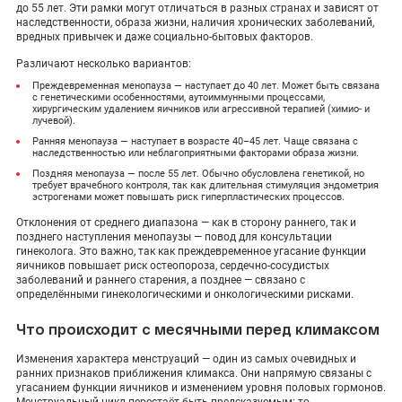
до 55 лет. Эти рамки могут отличаться в разных странах и зависят от
наследственности, образа жизни, наличия хронических заболеваний,
вредных привычек и даже социально-бытовых факторов.
Различают несколько вариантов:
Преждевременная менопауза — наступает до 40 лет. Может быть связана
с генетическими особенностями, аутоиммунными процессами,
хирургическим удалением яичников или агрессивной терапией (химио- и
лучевой).
Ранняя менопауза — наступает в возрасте 40–45 лет. Чаще связана с
наследственностью или неблагоприятными факторами образа жизни.
Поздняя менопауза — после 55 лет. Обычно обусловлена генетикой, но
требует врачебного контроля, так как длительная стимуляция эндометрия
эстрогенами может повышать риск гиперпластических процессов.
Отклонения от среднего диапазона — как в сторону раннего, так и
позднего наступления менопаузы — повод для консультации
гинеколога. Это важно, так как преждевременное угасание функции
яичников повышает риск остеопороза, сердечно-сосудистых
заболеваний и раннего старения, а позднее — связано с
определёнными гинекологическими и онкологическими рисками.
Что происходит с месячными перед климаксом
Изменения характера менструаций — один из самых очевидных и
ранних признаков приближения климакса. Они напрямую связаны с
угасанием функции яичников и изменением уровня половых гормонов.