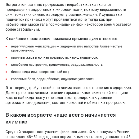
Эстрогены частично продолжают вырабатываться за счет
превращения андрогенов в жировой ткани, поэтому выраженность
симптоматики сильно варьирует у разных женщин. У худощавых
пациенток признаки могут проявляться ярче, тогда как при
избыточной массе тела гормональный фон некоторое время остается
более стабильным.
К наиболее характерным признакам пременопаузы относятся:
нерегулярные менструации — задержки или, напротив, более частые
кровотечения;
приливы жара и ночная потливость, нарушающие сон;
колебания настроения, тревожность, раздражительность;
бессонница или поверхностный сон;
головные боли, сердцебиение, ощущение усталости.
Этот период требует особенно внимательного отношения к здоровью.
Даже при естественном течении гормональных изменений женщине
важно наблюдаться у гинеколога, контролировать уровень
артериального давления, состояние костей и обменных процессов.
В каком возрасте чаще всего начинается
климакс
Средний возраст наступления физиологической менопаузы в России
составляет 48–51 год, однако нормальным считается диапазон от 45