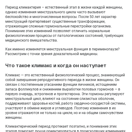
ПОКАЗАТЬ НА КАРТЕ
Период климактерия – естественный этап в жизни каждой женщины,
однако изменения менструального цикла часто вызывают
ADMIN@EXPERTCLINICS.RU
беспокойство и многочисленные вопросы. После 50 лет характер
менструаций претерпевает существенные трансформации,
отражающие сложные гормональные перестройки организма.
Понимание этих изменений позволяет отличить нормальные
физиологические процессы от патологических состояний, требующих
медицинского вмешательства.
Как именно изменяется менструальная функция в перименопаузе?
Рассмотрим с точки зрения доказательной медицины.
Что такое климакс и когда он наступает
Климакс — это естественный физиологический процесс, знаменующий
собой завершение репродуктивного периода в жизни женщины. Он
связан с постепенным угасанием функции яичников, истощением
запаса фолликулов и снижением выработки половых гормонов — в
первую очередь, эстрогенов и прогестерона. Эти гормоны регулируют
менструальный цикл, влияют на состояние слизистых оболочек,
поддерживают здоровье костей, работу сердечно-сосудистой системы,
участвуют в обмене жиров и углеводов. Поэтому изменения в их
уровне отражаются не только на цикле, но и на общем самочувствии
женщины.
Климактерический период протекает поэтапно, и понимание этих
этапов помогает лучше ориентироваться в происходящих изменениях.