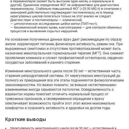
в перименопаузе (может быть высоким один месяц и нормальным в
другой). Единичное определение ФСГ не информативно для диагностики
перименопаузы. Стабильно повышенный ФСГ (>25-30 МЕ/л) в сочетании с
аменореей действительно подтверждает постменопаузу, но в период
нерегулярных циклов полагаться только на этот анализ не следует.
Диагноз пери- и постменопаузы — клинический;
— цитологическое исследование шейки матки (ПАП-тест);
— биохимический анализ крови, коагулограмма — для контроля обменных
процессов и выявления скрытых нарушений.
На основании полученных данных врач дает рекомендации по образу
жизни: корректирует питание, физическую активность, режим сна. При
выраженных симптомах и отсутствии противопоказаний может быть
назначена менопаузальная гормональная терапия (МГТ). Она снижает
проявления климакса и служит профилактикой остеопороза, сердечно-
сосудистых заболеваний и раннего старения.
Изменения менструального цикла после 50 лет — естественная часть
старения репродуктивной системы. От нерегулярных менструаций до
полного их прекращения все эти этапы подчиняются физиологическим
закономерностям. Но важно помнить: за внешне «естественными»
изменениями иногда скрываются патологии. Осведомленность о
вариантах нормы помогает отличить нормальный процесс от
тревожных признаков, а своевременное обращение к врачу
обеспечивает возможность пройти этот этап жизни максимально
комфортно и сохранить активность и здоровье на долгие годы.
Краткие выводы
Нерегулярность менструального цикла после 50 лет — естественный и