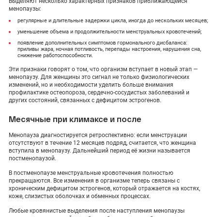
Выделяют несколько характерных признаков приближающейся
менопаузы:
регулярные и длительные задержки цикла, иногда до нескольких месяцев;
уменьшение объема и продолжительности менструальных кровотечений;
появление дополнительных симптомов гормонального дисбаланса:
приливы жара, ночная потливость, перепады настроения, нарушения сна,
снижение работоспособности.
Эти признаки говорят о том, что организм вступает в новый этап —
менопаузу. Для женщины это сигнал не только физиологических
изменений, но и необходимости уделить больше внимания
профилактике остеопороза, сердечно-сосудистых заболеваний и
других состояний, связанных с дефицитом эстрогенов.
Месячные при климаксе и после
Менопауза диагностируется ретроспективно: если менструации
отсутствуют в течение 12 месяцев подряд, считается, что женщина
вступила в менопаузу. Дальнейший период её жизни называется
постменопаузой.
В постменопаузе менструальные кровотечения полностью
прекращаются. Все изменения в организме теперь связаны с
хроническим дефицитом эстрогенов, который отражается на костях,
коже, слизистых оболочках и обменных процессах.
Любые кровянистые выделения после наступления менопаузы