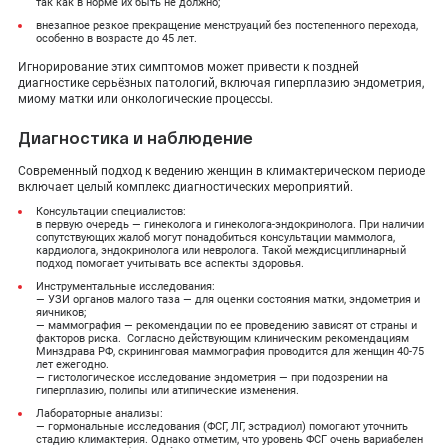
так как в норме их быть не должно;
внезапное резкое прекращение менструаций без постепенного перехода,
особенно в возрасте до 45 лет.
Игнорирование этих симптомов может привести к поздней
диагностике серьёзных патологий, включая гиперплазию эндометрия,
миому матки или онкологические процессы.
Диагностика и наблюдение
Современный подход к ведению женщин в климактерическом периоде
включает целый комплекс диагностических мероприятий.
Консультации специалистов:
в первую очередь — гинеколога и гинеколога-эндокринолога. При наличии
сопутствующих жалоб могут понадобиться консультации маммолога,
кардиолога, эндокринолога или невролога. Такой междисциплинарный
подход помогает учитывать все аспекты здоровья.
Инструментальные исследования:
— УЗИ органов малого таза — для оценки состояния матки, эндометрия и
яичников;
— маммография — рекомендации по ее проведению зависят от страны и
факторов риска. Согласно действующим клиническим рекомендациям
Минздрава РФ, скрининговая маммография проводится для женщин 40-75
лет ежегодно.
— гистологическое исследование эндометрия — при подозрении на
гиперплазию, полипы или атипические изменения.
Лабораторные анализы:
— гормональные исследования (ФСГ, ЛГ, эстрадиол) помогают уточнить
стадию климактерия. Однако отметим, что уровень ФСГ очень вариабелен