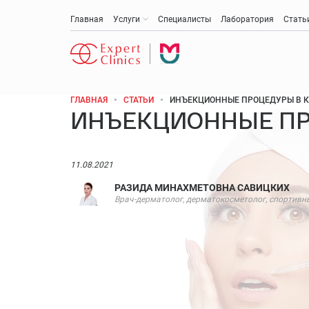
Главная
Услуги
Специалисты
Лаборатория
Стать
ГЛАВНАЯ
СТАТЬИ
ИНЪЕКЦИОННЫЕ ПРОЦЕДУРЫ В 
ИНЪЕКЦИОННЫЕ ПР
Антивозрастная медицина
Эстетическая медицина и косметология
11.08.2021
РАЗИДА МИНАХМЕТОВНА САВИЦКИХ
Акушерство и гинекология
Врач-дерматолог, дерматокосметолог, спортивн
Анти-эйдж (омоложение)
Медицинская диагностика
Онкология