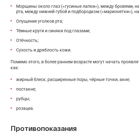
Морщины около глаз («гусиные лапки»), между бровями, на 
рта, между нижней губой и подбородком («марионетки»), на
Опущение уголков рта;
Тёмные круги и синяки под глазами;
Отёчность;
Сухость и дряблость кожи.
Помимо этого, в более раннем возрасте могут начать проявля
как:
жирный блеск, расширенные поры, чёрные точки, акне;
постакне;
рубцы;
розацеа.
Противопоказания