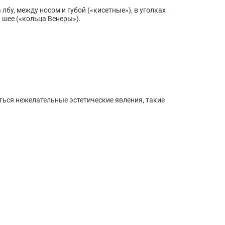
лбу, между носом и губой («кисетные»), в уголках
 шее («кольца Венеры»).
ться нежелательные эстетические явления, такие