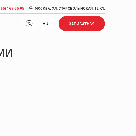
495) 165-55-95
МОСКВА, УЛ. СТАРОВОЛЫНСКАЯ, 12 К1.
RU
ЗАПИСАТЬСЯ
Лечение нарушений сна
ИИ
Лечение ожирения
Лечение сексуальной дисфункции
Метаболический синдром: симптомы, причины,
диагностика, лечение
Прием врача кардиолога, врача антивозрастной
медицины
Псориаз: признаки, стадии, лечение, диагностика
Сердечно-сосудистые заболевания: риск развития,
возраст, профилактика