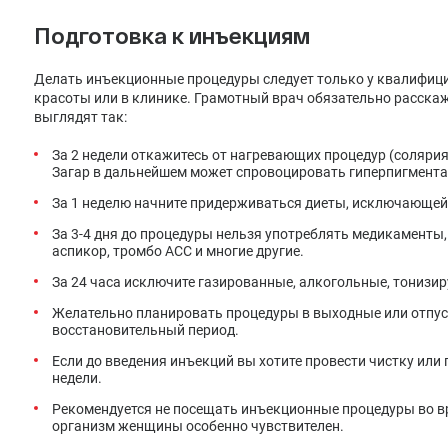
Подготовка к инъекциям
Делать инъекционные процедуры следует только у квалифиц
красоты или в клинике. Грамотный врач обязательно расскаж
выглядят так:
За 2 недели откажитесь от нагревающих процедур (солярия
Загар в дальнейшем может спровоцировать гиперпигмент
За 1 неделю начните придерживаться диеты, исключающей о
За 3-4 дня до процедуры нельзя употреблять медикаменты
аспикор, тромбо АСС и многие другие.
За 24 часа исключите газированные, алкогольные, тонизи
Желательно планировать процедуры в выходные или отпуск
восстановительный период.
Если до введения инъекций вы хотите провести чистку или 
недели.
Рекомендуется не посещать инъекционные процедуры во вр
организм женщины особенно чувствителен.