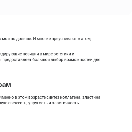
Синдром хронической усталости: симптомы,
причины, лечение, диагностика
Стресс: стадии, последствия, методы лечения,
профилактика
 можно дольше. И многие преуспевают в этом,
идирующие позиции в мире эстетики и
ы предоставляет большой выбор возможностей для
рам
менно в этом возрасте синтез коллагена, эластина
лую свежесть, упругость и эластичность.