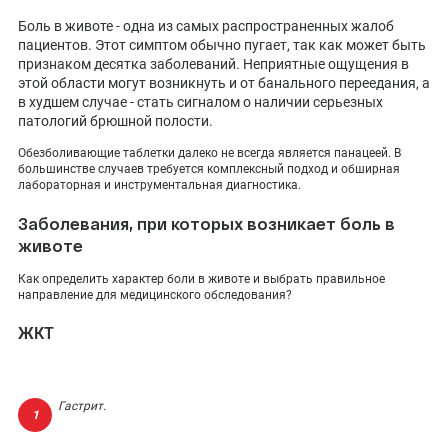
ПОКАЗАТЬ НА КАРТЕ
Боль в животе - одна из самых распространенных жалоб
пациентов. Этот симптом обычно пугает, так как может быть
ADMIN@EXPERTCLINICS.RU
признаком десятка заболеваний. Неприятные ощущения в
этой области могут возникнуть и от банального переедания, а
в худшем случае - стать сигналом о наличии серьезных
патологий брюшной полости.
Обезболивающие таблетки далеко не всегда является панацеей. В
большинстве случаев требуется комплексный подход и обширная
лабораторная и инструментальная диагностика.
Заболевания, при которых возникает боль в
животе
Как определить характер боли в животе и выбрать правильное
направление для медицинского обследования?
ЖКТ
Гастрит.