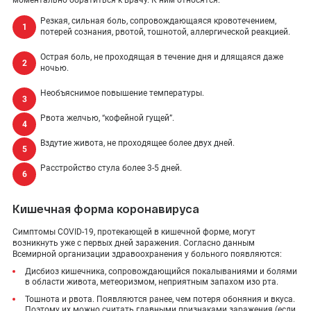
моментально обратиться к врачу. К ним относятся:
Резкая, сильная боль, сопровождающаяся кровотечением,
потерей сознания, рвотой, тошнотой, аллергической реакцией.
Острая боль, не проходящая в течение дня и длящаяся даже
ночью.
Необъяснимое повышение температуры.
Рвота желчью, “кофейной гущей”.
Вздутие живота, не проходящее более двух дней.
Расстройство стула более 3-5 дней.
Кишечная форма коронавируса
Симптомы COVID-19, протекающей в кишечной форме, могут
возникнуть уже с первых дней заражения. Согласно данным
Всемирной организации здравоохранения у больного появляются:
Дисбиоз кишечника, сопровождающийся покалываниями и болями
в области живота, метеоризмом, неприятным запахом изо рта.
Тошнота и рвота. Появляются ранее, чем потеря обоняния и вкуса.
Поэтому их можно считать главными признаками заражения (если