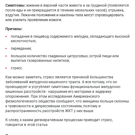
Симптомы:
жжение в верхней части живота и за грудиной (появляется
после еды и не прекращается в течение нескольких часов), отрыжка,
вздутие. Лежачее
положение и наклоны тела могут спровоцировать
или усилить проявление изжоги.
Причины:
попадание в пищевод содержимого желудка, обладающего высокой
кислотностью;
переедание;
большое количество съеденных цитрусовых, острой пищи или
выпитых газированных напитков;
стресс.
Как можно заметить, стресс является причиной большинства
заболеваний желудочно-кишечного тракта. А все потому, что он
провоцирует и усугубляет симптомы функциональных желудочно-
кишечных расстройств - нарушение его моторики и задержку
опорожнения. При этом исследования Американского
физиологического общества сообщают, что женщины больше склонны
к тревожности и депрессивным состояниям, поэтому и
распространенность расстройств ЖКТ у них выше.
К слову, к каким дегенеративным процессам приводит стресс,
говорится
в этой статье
.