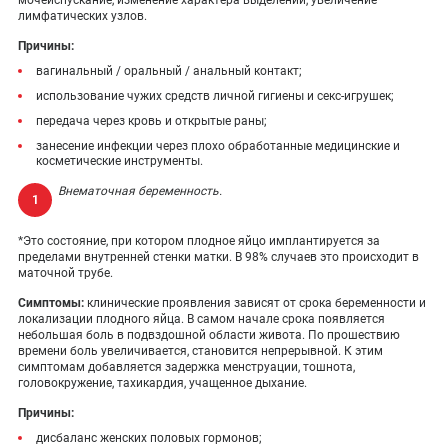
мочеиспускание, изменение характера выделений, увеличение
лимфатических узлов.
Причины:
вагинальный / оральный / анальный контакт;
использование чужих средств личной гигиены и секс-игрушек;
передача через кровь и открытые раны;
занесение инфекции через плохо обработанные медицинские и
косметические инструменты.
Внематочная беременность.
*Это состояние, при котором плодное яйцо имплантируется за
пределами внутренней стенки матки. В 98% случаев это происходит в
маточной трубе.
Симптомы:
клинические проявления зависят от срока беременности и
локализации плодного яйца. В самом начале срока появляется
небольшая боль в подвздошной области живота. По прошествию
времени боль увеличивается, становится непрерывной. К этим
симптомам добавляется задержка менструации, тошнота,
головокружение, тахикардия, учащенное дыхание.
Причины:
дисбаланс женских половых гормонов;