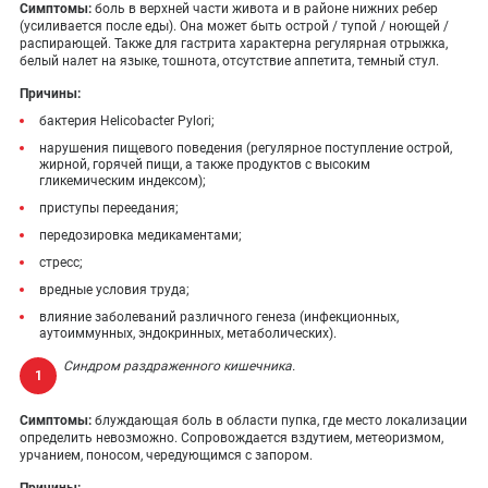
Симптомы:
боль в верхней части живота и в районе нижних ребер
(усиливается после еды). Она может быть острой / тупой / ноющей /
распирающей. Также для гастрита характерна регулярная отрыжка,
белый налет на языке, тошнота, отсутствие аппетита, темный стул.
Причины:
бактерия Helicobacter Pylori;
нарушения пищевого поведения (регулярное поступление острой,
жирной, горячей пищи, а также продуктов с высоким
гликемическим индексом);
приступы переедания;
передозировка медикаментами;
стресс;
вредные условия труда;
влияние заболеваний различного генеза (инфекционных,
аутоиммунных, эндокринных, метаболических).
Синдром раздраженного кишечника.
Симптомы:
блуждающая боль в области пупка, где место локализации
определить невозможно. Сопровождается вздутием, метеоризмом,
урчанием, поносом, чередующимся с запором.