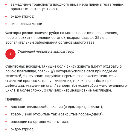
замедление транспорта плодного яйца из-за приема гестагенных
оральных контрацептивов;
эндометриоз;
гипоплазия матки.
Факторы риска:
наличие рубца на матке после кесарева сечения,
пороки развития половых органов, возраст старше 35 лет,
воспалительные заболевания органов малого таза.
Спаечный процесс в малом тазу.
Симптомы:
ноющие, тянущие боли внизу живота (могут отдавать в
лобок, влагалище, поясницу), которые усиливаются при подъеме
тяжестей, физических нагрузках, перемене положения тела. если
спаечный процесс затронул кишечник, то возникает боль при
дефекации, учащенный стул / запоры. Возможен сбой менструального
цикла, в более сложных случаях - невынашивание, бесплодие.
Причины:
воспалительные заболевания (эндометрит, кольпит);
травмы (как открытые, так и закрытые повреждения);
операции на органы малого таза;
эндометриоз.