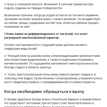
✔ Боль в лобковой области. Возникает в третьем триместре при
ходьбе, сидении на твердых поверхностях.
Возможная причина: когда до родов остается не так много времени,
организм начинает вырабатывать гормон релаксин. Он воздействует
на связки, хрящи, соединения костей таза, облегчая ребенка процесс
появления на свет.
! Очень важно их дифференцировать от тех болей, что носят
регулярный схваткообразный характер.
Особую настороженность у будущей мамы должны вызвать
следующие виды болей:
✔ Тянущие боли на раннем сроке, сопровождающиеся кровянистыми
или слизистыми выделениями, а также учащенными позывами к
мочеиспусканию. По ощущениям напоминают менструальные боли.
Иногда отдают в область крестца.
✔ Тупая, приступообразная боль внизу живота (может отдавать в
поясницу или бедро). Кровотечения, головокружение, учащение пульса
могут свидетельствовать о преждевременной отслойке плаценты.
Когда необходимо обращаться к врачу
К своему здоровью всегда нужно относиться бережно и внимательно.
Но существуют состояния, при которых стоит безотлагательно и