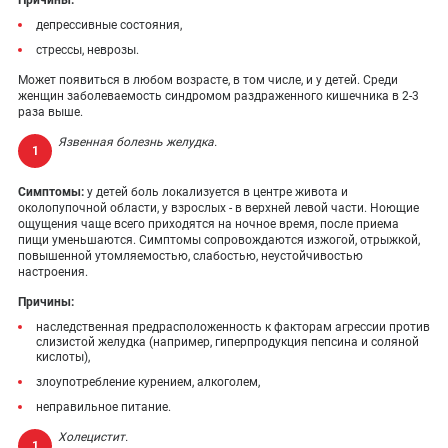
Причины:
депрессивные состояния,
стрессы, неврозы.
Может появиться в любом возрасте, в том числе, и у детей. Среди
женщин заболеваемость синдромом раздраженного кишечника в 2-3
раза выше.
Язвенная болезнь желудка.
Симптомы:
у детей боль локализуется в центре живота и
околопупочной области, у взрослых - в верхней левой части. Ноющие
ощущения чаще всего приходятся на ночное время, после приема
пищи уменьшаются. Симптомы сопровождаются изжогой, отрыжкой,
повышенной утомляемостью, слабостью, неустойчивостью
настроения.
Причины:
наследственная предрасположенность к факторам агрессии против
слизистой желудка (например, гиперпродукция пепсина и соляной
кислоты),
злоупотребление курением, алкоголем,
неправильное питание.
Холецистит.