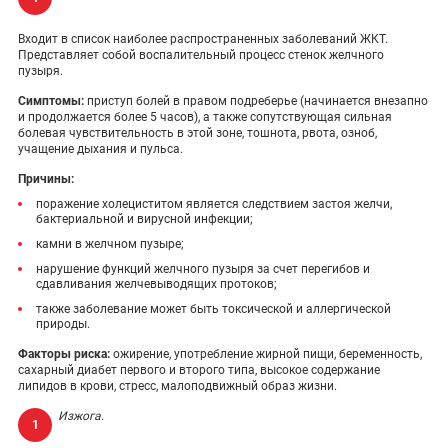
Входит в список наиболее распространенных заболеваний ЖКТ.
Представляет собой воспалительный процесс стенок желчного
пузыря.
Симптомы:
приступ болей в правом подреберье (начинается внезапно
и продолжается более 5 часов), а также сопутствующая сильная
болевая чувствительность в этой зоне, тошнота, рвота, озноб,
учащение дыхания и пульса.
Причины:
поражение холециститом является следствием застоя желчи,
бактериальной и вирусной инфекции;
камни в желчном пузыре;
нарушение функций желчного пузыря за счет перегибов и
сдавливания желчевыводящих протоков;
также заболевание может быть токсической и аллергической
природы.
Факторы риска:
ожирение, употребление жирной пищи, беременность,
сахарный диабет первого и второго типа, высокое содержание
липидов в крови, стресс, малоподвижный образ жизни.
Изжога.