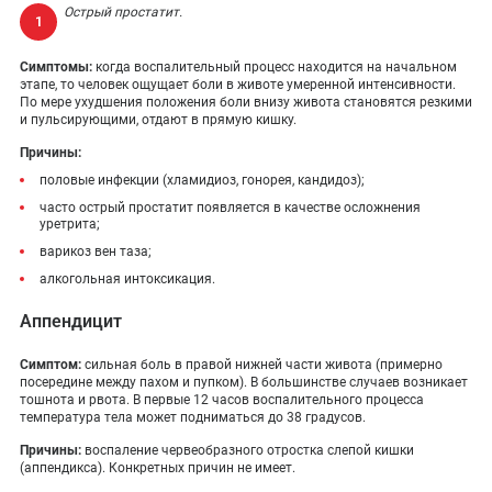
Острый простатит.
Симптомы:
когда воспалительный процесс находится на начальном
этапе, то человек ощущает боли в животе умеренной интенсивности.
По мере ухудшения положения боли внизу живота становятся резкими
и пульсирующими, отдают в прямую кишку.
Причины:
половые инфекции (хламидиоз, гонорея, кандидоз);
часто острый простатит появляется в качестве осложнения
уретрита;
варикоз вен таза;
алкогольная интоксикация.
Аппендицит
Симптом:
сильная боль в правой нижней части живота (примерно
посередине между пахом и пупком). В большинстве случаев возникает
тошнота и рвота. В первые 12 часов воспалительного процесса
температура тела может подниматься до 38 градусов.
Причины:
воспаление червеобразного отростка слепой кишки
(аппендикса). Конкретных причин не имеет.