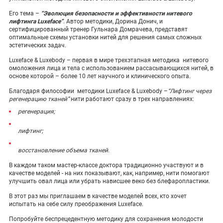
ПОКАЗАТЬ НА КАРТЕ
Его тема –
“Эволюция безопасности и эффективности нитевого
лифтинга Luxeface”
. Автор методики, Дорина Донич, и
ADMIN@EXPERTCLINICS.RU
сертифицированный тренер Гульнара Домрачева, представят
оптимальные схемы установки нитей для решения самых сложных
эстетических задач.
Luxeface & Luxebody – первая в мире трехэтапная методика нитевого
омоложения лица и тела с использованием рассасывающихся нитей, в
основе которой – более 10 лет научного и клинического опыта.
Благодаря философии методики Luxeface & Luxebody –
“Лифтинг через
регенерацию тканей”
нити работают сразу в трех направлениях:
регенерация;
лифтинг;
восстановление объема тканей.
В каждом таком мастер-классе доктора традиционно участвуют и в
качестве моделей - на них показывают, как, например, нити помогают
улучшить овал лица или убрать нависшее веко без блефаропластики.
В этот раз мы приглашаем в качестве моделей всех, кто хочет
испытать на себе силу преображения Luxeface.
Попробуйте беспрецедентную методику для сохранения молодости