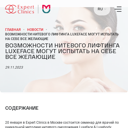
RU
ГЛАВНАЯ
НОВОСТИ
ВОЗМОЖНОСТИ НИТЕВОГО ЛИФТИНГА LUXEFACE МОГУТ ИСПЫТАТЬ
НА СЕБЕ ВСЕ ЖЕЛАЮЩИЕ
Главная
ВОЗМОЖНОСТИ НИТЕВОГО ЛИФТИНГА
Услуги
Специалисты
LUXEFACE МОГУТ ИСПЫТАТЬ НА СЕБЕ
Лаборатория
ВСЕ ЖЕЛАЮЩИЕ
Статьи
Пресс-центр
Контакты
29.11.2023
Отзывы
Научный центр
+7 (495) 154-21-44
СОДЕРЖАНИЕ
ПН-ПТ:
09:00 - 18:00
СБ-ВС:
ВЫХОДНОЙ
20 января в Expert Clinics в Москве состоится семинар для врачей по
МОСКВА, УЛ. СТАРОВОЛЫНСКАЯ, 12 К1.
уникальной методике нитевого омоложения Luxeface & Luxebody.