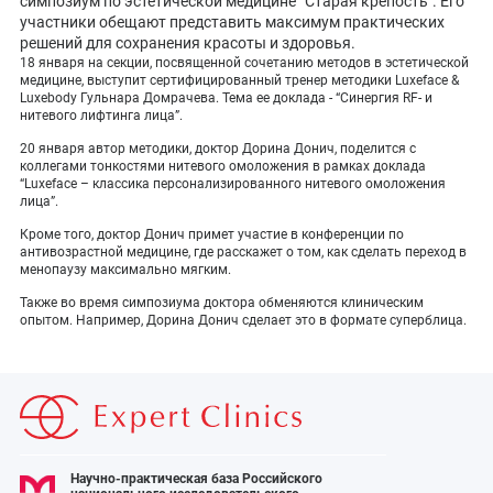
симпозиум по эстетической медицине “Старая крепость”. Его
участники обещают представить максимум практических
ПОКАЗАТЬ НА КАРТЕ
решений для сохранения красоты и здоровья.
ADMIN@EXPERTCLINICS.RU
18 января на секции, посвященной сочетанию методов в эстетической
медицине, выступит сертифицированный тренер методики Luxeface &
Luxebody Гульнара Домрачева. Тема ее доклада - “Синергия RF- и
нитевого лифтинга лица”.
20 января автор методики, доктор Дорина Донич, поделится с
коллегами тонкостями нитевого омоложения в рамках доклада
“Luxeface – классика персонализированного нитевого омоложения
лица”.
Кроме того, доктор Донич примет участие в конференции по
антивозрастной медицине, где расскажет о том, как сделать переход в
менопаузу максимально мягким.
Также во время симпозиума доктора обменяются клиническим
опытом. Например, Дорина Донич сделает это в формате суперблица.
Научно-практическая база Российского