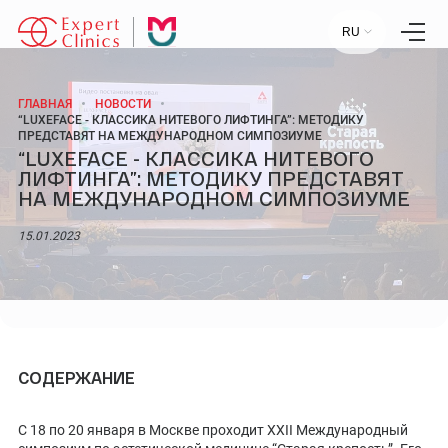
RU
ГЛАВНАЯ
НОВОСТИ
“LUXEFACE - КЛАССИКА НИТЕВОГО ЛИФТИНГА”: МЕТОДИКУ
ПРЕДСТАВЯТ НА МЕЖДУНАРОДНОМ СИМПОЗИУМЕ
Главная
“LUXEFACE - КЛАССИКА НИТЕВОГО
Услуги
Специалисты
ЛИФТИНГА”: МЕТОДИКУ ПРЕДСТАВЯТ
Лаборатория
НА МЕЖДУНАРОДНОМ СИМПОЗИУМЕ
Статьи
Пресс-центр
Контакты
15.01.2023
Отзывы
Научный центр
+7 (495) 154-21-44
СОДЕРЖАНИЕ
ПН-ПТ:
09:00 - 18:00
СБ-ВС:
ВЫХОДНОЙ
С 18 по 20 января в Москве проходит XXII Международный
МОСКВА, УЛ. СТАРОВОЛЫНСКАЯ, 12 К1.