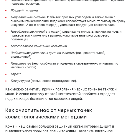
половых гормонов.
Жирный тип кожи.
Неправильное питание.
Избыток простых углеводов, а также пища с
высоким гликемическим индексом способствует моментальному выбросу
инсулина. А он, в свою очередь, усиливает продукцию кожного сала.
Несоблюдение личной гигиены
(привычка не снимать макияж на ночь и
прикасаться к коже лица руками, использование многоразового
полотенца).
Многослойное нанесение косметики.
Заболевания различных органов и систем
(пищеварительной,
эндокринной).
Гиперкератоз
(неспособность эпидермиса своевременно очищаться от
мертвых клеток).
Стресс.
Гипергидроз
(повышенное потоотделение).
Как можно заметить, причин появления черных точек не так уж и
мало. Именно поэтому от этой эстетической проблемы страдает
подавляющее большинство взрослых людей.
Как очистить нос от черных точек
косметологическими методами
Кожа – наш самый большой защитный орган, который дышит и
выделяет через поры пот, соль и токсины. Наладить клеточное