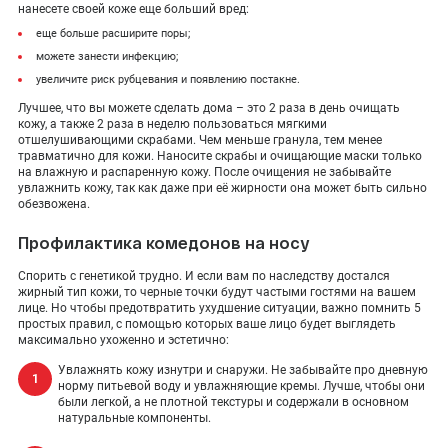
нанесете своей коже еще больший вред:
еще больше расширите поры;
можете занести инфекцию;
увеличите риск рубцевания и появлению постакне.
Лучшее, что вы можете сделать дома – это 2 раза в день очищать
кожу, а также 2 раза в неделю пользоваться мягкими
отшелушивающими скрабами. Чем меньше гранула, тем менее
травматично для кожи. Наносите скрабы и очищающие маски только
на влажную и распаренную кожу. После очищения не забывайте
увлажнить кожу, так как даже при её жирности она может быть сильно
обезвожена.
Профилактика комедонов на носу
Спорить с генетикой трудно. И если вам по наследству достался
жирный тип кожи, то черные точки будут частыми гостями на вашем
лице. Но чтобы предотвратить ухудшение ситуации, важно помнить 5
простых правил, с помощью которых ваше лицо будет выглядеть
максимально ухоженно и эстетично:
Увлажнять кожу изнутри и снаружи. Не забывайте про дневную
норму питьевой воду и увлажняющие кремы. Лучше, чтобы они
были легкой, а не плотной текстуры и содержали в основном
натуральные компоненты.