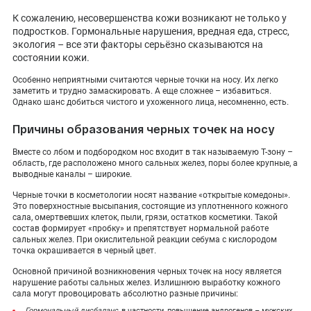
ПОКАЗАТЬ НА КАРТЕ
К сожалению, несовершенства кожи возникают не только у
подростков. Гормональные нарушения, вредная еда, стресс,
ADMIN@EXPERTCLINICS.RU
экология – все эти факторы серьёзно сказываются на
состоянии кожи.
Особенно неприятными считаются черные точки на носу. Их легко
заметить и трудно замаскировать. А еще сложнее – избавиться.
Однако шанс добиться чистого и ухоженного лица, несомненно, есть.
Причины образования черных точек на носу
Вместе со лбом и подбородком нос входит в так называемую Т-зону –
область, где расположено много сальных желез, поры более крупные, а
выводные каналы – широкие.
Черные точки в косметологии носят название «открытые комедоны».
Это поверхностные высыпания, состоящие из уплотненного кожного
сала, омертвевших клеток, пыли, грязи, остатков косметики. Такой
состав формирует «пробку» и препятствует нормальной работе
сальных желез. При окислительной реакции себума с кислородом
точка окрашивается в черный цвет.
Основной причиной возникновения черных точек на носу является
нарушение работы сальных желез. Излишнюю выработку кожного
сала могут провоцировать абсолютно разные причины:
Гормональный дисбаланс
, в частности, повышение андрогенов – мужских