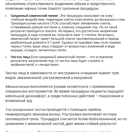
обновление, отрегулировать выделение себума и предотвратить
появление черных точек помогут салонные процедуры.
Срединный химический пилинг.
Эта процедура оказывает на кожу
глубокое воздействие, повреждая клетки кожи вплоть до базального слоя.
Трихлоруксусная кислота (ТСА) способствует обновлению клеток,
сглаживанию рубцов постакне и, конечно, очищению пор. Но за такой
результат приходится платить. Во-первых, это достаточно неприятная
процедура, в ходе которой вы получаете ожог 2 степени. Во-вторых,
химический пилинг имеет большой список противопоказаний и период
реабилитации длиной в 5-7 дней. Однако он подойдет вам, если помимо
черных точек, ваше лицо страдает от возрастных изменений в виде
морщин, складок, пигментных пятен.
Чистка лица.
Если срединный химический пилинг – это устранение
результата загрязнения пор, то чистка лица будет служить и
профилактикой, и «лекарством».
Чистка лица в зависимости от инструмента очищения бывает трех
видов: механической, ультразвуковой и вакуумной.
Механическая
выполняется руками косметолога с применением
специальных инструментов. Во время процедуры пациенты ощущают
небольшой дискомфорт, а среди побочных действий – покраснения и
возможный зуд.
Ультразвуковая чистка
проводится с помощью скребка,
генерирующего звуковые волны. Ультразвук вытягивает из поры
скопившуюся грязь. Процедура считается более безболезненной, но по
сравнению с механической чистой, дает менее стойкий результат.