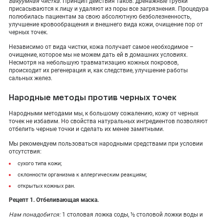
Вакуумная чистка.
Принцип действия таков: дренажные трубки
присасываются к лицу и удаляют из поры все загрязнения. Процедура
полюбилась пациентам за свою абсолютную безболезненность,
улучшение кровообращения и внешнего вида кожи, очищение пор от
черных точек.
Независимо от вида чистки, кожа получает самое необходимое –
очищение, которое мы не можем дать ей в домашних условиях.
Несмотря на небольшую травматизацию кожных покровов,
происходит их регенерация и, как следствие, улучшение работы
сальных желез.
Народные методы против черных точек
Народными методами мы, к большому сожалению, кожу от черных
точек не избавим. Но свойства натуральных ингредиентов позволяют
отбелить черные точки и сделать их менее заметными.
Мы рекомендуем пользоваться народными средствами при условии
отсутствия:
сухого типа кожи;
склонности организма к аллергическим реакциям;
открытых кожных ран.
Рецепт 1. Отбеливающая маска.
Нам понадобится:
1 столовая ложка соды, ½ столовой ложки воды и