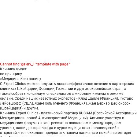
Cannot find 'galery_1' template with page ''
Клиника живет
по принципу
«Медицина без границ»
С Expert Clinics можно получить высокоэффективное лечение в партнерских
клиниках Швейцарии, Франции, Германии и других европейских стран, а
также собрать консилиум специалистов с мировым именем в режиме
онлайн. Среди наших известных экспертов - Клод Далле (Франция), Густаво
Лейбашофф (США), Жан-Поль Мененго (Франция), Жан Бернар Дебюиссон
(Швейцария) и другие.
Клиника Expert Clinics - платиновый партнер RUSIAM (Российской Ассоциации
Междисциплинарной Антивозрастной Медицины). Активно участвуя в
медицинских форумах и конгрессах на локальном и международном
уровнях, наши доктора всегда в курсе медицинских нововведений и
открытий, что позволяет предлагать нашим пациентам новейшие методы