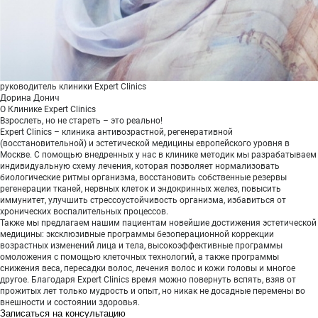
ПОКАЗАТЬ НА КАРТЕ
ADMIN@EXPERTCLINICS.RU
руководитель клиники Expert Clinics
Дорина Донич
О Клинике Expert Clinics
Взрослеть, но не стареть – это реально!
Expert Clinics – клиника антивозрастной, регенеративной
(восстановительной) и эстетической медицины европейского уровня в
Москве. С помощью внедренных у нас в клинике методик мы разрабатываем
индивидуальную схему лечения, которая позволяет нормализовать
биологические ритмы организма, восстановить собственные резервы
регенерации тканей, нервных клеток и эндокринных желез, повысить
иммунитет, улучшить стрессоустойчивость организма, избавиться от
хронических воспалительных процессов.
Также мы предлагаем нашим пациентам новейшие достижения эстетической
медицины: эксклюзивные программы безоперационной коррекции
возрастных изменений лица и тела, высокоэффективные программы
омоложения с помощью клеточных технологий, а также программы
снижения веса, пересадки волос, лечения волос и кожи головы и многое
другое. Благодаря Expert Clinics время можно повернуть вспять, взяв от
прожитых лет только мудрость и опыт, но никак не досадные перемены во
внешности и состоянии здоровья.
Записаться на консультацию