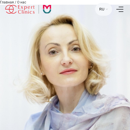
Главная
/
О нас
RU
Главная
Услуги
Специалисты
Лаборатория
Статьи
Пресс-центр
Контакты
Отзывы
Научный центр
+7 (495) 154-21-44
ПН-ПТ:
09:00 - 18:00
СБ-ВС:
ВЫХОДНОЙ
МОСКВА, УЛ. СТАРОВОЛЫНСКАЯ, 12 К1.