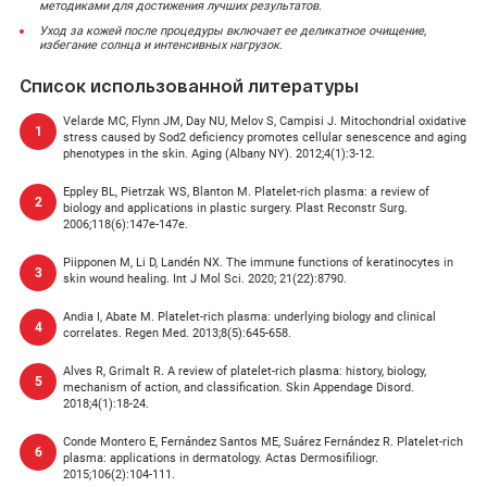
методиками для достижения лучших результатов.
Уход за кожей после процедуры включает ее деликатное очищение,
избегание солнца и интенсивных нагрузок.
Список использованной литературы
Velarde MC, Flynn JM, Day NU, Melov S, Campisi J. Mitochondrial oxidative
stress caused by Sod2 deficiency promotes cellular senescence and aging
phenotypes in the skin. Aging (Albany NY). 2012;4(1):3‐12.
Eppley BL, Pietrzak WS, Blanton M. Platelet‐rich plasma: a review of
biology and applications in plastic surgery. Plast Reconstr Surg.
2006;118(6):147e‐147e.
Piipponen M, Li D, Landén NX. The immune functions of keratinocytes in
skin wound healing. Int J Mol Sci. 2020; 21(22):8790.
Andia I, Abate M. Platelet‐rich plasma: underlying biology and clinical
correlates. Regen Med. 2013;8(5):645‐658.
Alves R, Grimalt R. A review of platelet‐rich plasma: history, biology,
mechanism of action, and classification. Skin Appendage Disord.
2018;4(1):18‐24.
Conde Montero E, Fernández Santos ME, Suárez Fernández R. Platelet‐rich
plasma: applications in dermatology. Actas Dermosifiliogr.
2015;106(2):104‐111.