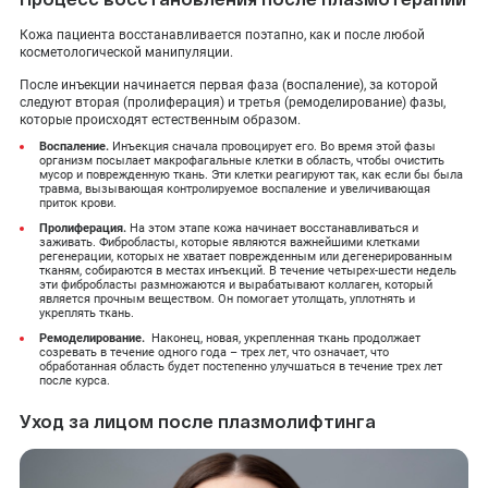
Кожа пациента восстанавливается поэтапно, как и после любой
косметологической манипуляции.
После инъекции начинается первая фаза (воспаление), за которой
следуют вторая (пролиферация) и третья (ремоделирование) фазы,
которые происходят естественным образом.
Воспаление.
Инъекция сначала провоцирует его. Во время этой фазы
организм посылает макрофагальные клетки в область, чтобы очистить
мусор и поврежденную ткань. Эти клетки реагируют так, как если бы была
травма, вызывающая контролируемое воспаление и увеличивающая
приток крови.
Пролиферация.
На этом этапе кожа начинает восстанавливаться и
заживать. Фибробласты, которые являются важнейшими клетками
регенерации, которых не хватает поврежденным или дегенерированным
тканям, собираются в местах инъекций. В течение четырех-шести недель
эти фибробласты размножаются и вырабатывают коллаген, который
является прочным веществом. Он помогает утолщать, уплотнять и
укреплять ткань.
Ремоделирование.
Наконец, новая, укрепленная ткань продолжает
созревать в течение одного года – трех лет, что означает, что
обработанная область будет постепенно улучшаться в течение трех лет
после курса.
Уход за лицом после плазмолифтинга