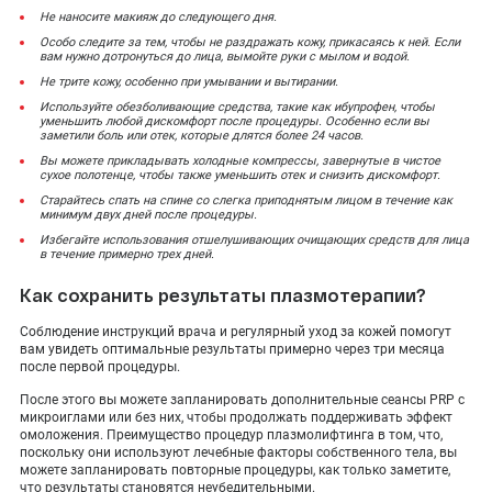
Не наносите макияж до следующего дня.
Особо следите за тем, чтобы не раздражать кожу, прикасаясь к ней. Если
вам нужно дотронуться до лица, вымойте руки с мылом и водой.
Не трите кожу, особенно при умывании и вытирании.
Используйте обезболивающие средства, такие как ибупрофен, чтобы
уменьшить любой дискомфорт после процедуры. Особенно если вы
заметили боль или отек, которые длятся более 24 часов.
Вы можете прикладывать холодные компрессы, завернутые в чистое
сухое полотенце, чтобы также уменьшить отек и снизить дискомфорт.
Старайтесь спать на спине со слегка приподнятым лицом в течение как
минимум двух дней после процедуры.
Избегайте использования отшелушивающих очищающих средств для лица
в течение примерно трех дней.
Как сохранить результаты плазмотерапии?
Соблюдение инструкций врача и регулярный уход за кожей помогут
вам увидеть оптимальные результаты примерно через три месяца
после первой процедуры.
После этого вы можете запланировать дополнительные сеансы PRP с
микроиглами или без них, чтобы продолжать поддерживать эффект
омоложения. Преимущество процедур плазмолифтинга в том, что,
поскольку они используют лечебные факторы собственного тела, вы
можете запланировать повторные процедуры, как только заметите,
что результаты становятся неубедительными.