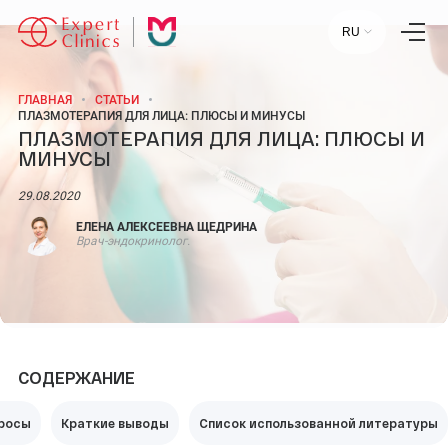
RU
ГЛАВНАЯ
СТАТЬИ
ПЛАЗМОТЕРАПИЯ ДЛЯ ЛИЦА: ПЛЮСЫ И МИНУСЫ
ПЛАЗМОТЕРАПИЯ ДЛЯ ЛИЦА: ПЛЮСЫ И
Главная
МИНУСЫ
Услуги
Специалисты
Лаборатория
29.08.2020
Статьи
Пресс-центр
ЕЛЕНА АЛЕКСЕЕВНА ЩЕДРИНА
Контакты
Врач-эндокринолог.
Отзывы
Научный центр
+7 (495) 154-21-44
СОДЕРЖАНИЕ
ПН-ПТ:
09:00 - 18:00
СБ-ВС:
ВЫХОДНОЙ
просы
Краткие выводы
Список использованной литературы
МОСКВА, УЛ. СТАРОВОЛЫНСКАЯ, 12 К1.