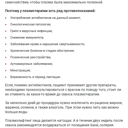
самочувствие, чтобы плазма была максимально полезной.
Поэтому у плазмотерапии есть ряд противопоказаний:
Употребление антибиотиков на данный момент;
Онкологическая патология;
Грипп и вирусные инфекции;
Снижение иммунитета;
Заболевания крови и нарушение свертываемости;
Хронические болезни в стадии обострения;
Психические расстройства;
Аутоиммунные заболевания;
Менструация;
Беременность и период лактации.
Если, помимо антибиотиков, пациент принимает другие препараты,
необходимо проконсультироваться с врачом по поводу того, стоит ли
их отменять за какое-то время до сеанса плазмотерапии.
За несколько дней до процедуры нужно исключить из рациона жирное,
жареное, соленое, а также алкоголь. При этом нужно пить как можно
больше воды.
Плазмолифтинг лица делается натощак. А в течение двух недель после
сеанса рекомендуется воздержаться от посещения бани, солярия.