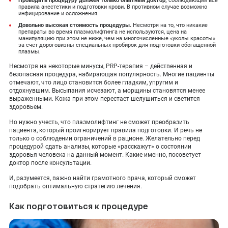
Проводить процедуру должен только опытный доктор,
соблюдающий все
правила анестетики и подготовки крови
.
В противном случае возможно
инфицирование и осложнения.
Довольно высокая стоимость процедуры.
Несмотря на то, что никакие
препараты во время плазмолифтинга не используются, цена на
манипуляцию при этом не ниже, чем на многочисленные «уколы красоты»
за счет дороговизны специальных пробирок для подготовки обогащенной
плазмы.
Несмотря на некоторые минусы, PRP-терапия – действенная и
безопасная процедура, набирающая популярность. Многие пациенты
отмечают, что лицо становится более гладким, упругим и
отдохнувшим. Высыпания исчезают, а морщины становятся менее
выраженными. Кожа при этом перестает шелушиться и светится
здоровьем.
Но нужно учесть, что плазмолифтинг не сможет преобразить
пациента, который проигнорирует правила подготовки. И речь не
только о соблюдении ограничений в рационе. Желательно перед
процедурой сдать анализы, которые «расскажут» о состоянии
здоровья человека на данный момент. Какие именно, посоветует
доктор после консультации.
И, разумеется, важно найти грамотного врача, который сможет
подобрать оптимальную стратегию лечения.
Как подготовиться к процедуре