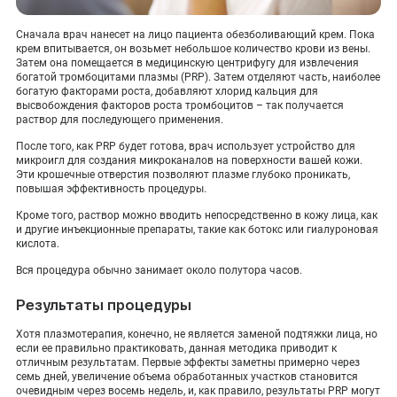
Сначала врач нанесет на лицо пациента обезболивающий крем. Пока
крем впитывается, он возьмет небольшое количество крови из вены.
Затем она помещается в медицинскую центрифугу для извлечения
богатой тромбоцитами плазмы (PRP). Затем отделяют часть, наиболее
богатую факторами роста, добавляют хлорид кальция для
высвобождения факторов роста тромбоцитов – так получается
раствор для последующего применения.
После того, как PRP будет готова, врач использует устройство для
микроигл для создания микроканалов на поверхности вашей кожи.
Эти крошечные отверстия позволяют плазме глубоко проникать,
повышая эффективность процедуры.
Кроме того, раствор можно вводить непосредственно в кожу лица, как
и другие инъекционные препараты, такие как ботокс или гиалуроновая
кислота.
Вся процедура обычно занимает около полутора часов.
Результаты процедуры
Хотя плазмотерапия, конечно, не является заменой подтяжки лица, но
если ее правильно практиковать, данная методика приводит к
отличным результатам. Первые эффекты заметны примерно через
семь дней, увеличение объема обработанных участков становится
очевидным через восемь недель, и, как правило, результаты PRP могут