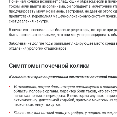
Почечная колика возникает следующим образом: если в почк
током мочи выйти из организма, он попадает в мочеточник (т
продуцировать мочу, но камень, застревая, не дает ей этого 
препятствия, переполняя чашечно-лоханочную систему почки.
счет давления изнутри.
В почке есть специальные болевые рецепторы, которые при 
быть настолько сильными, что они могут спровоцировать об
Заболевание долгие годы занимает лидирующее место среди в
отделения урологии стационаров.
Симптомы почечной колики
К основным и ярко выраженным симптомам почечной колик
Интенсивная, острая боль, которая локализуется в поясни
область, половые органы. Характер боли таков, что зачаст
начаться ночью, в период сна. В некоторых случаях пацие
активностью, длительной ходьбой, приемом мочегонных ср
нескольких минут до суток.
После того, как острый приступ пройдет, у пациентов сохр