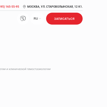
495) 165-55-95
МОСКВА, УЛ. СТАРОВОЛЫНСКАЯ, 12 К1.
RU
ЗАПИСАТЬСЯ
Лечение нарушений сна
Лечение ожирения
Лечение сексуальной дисфункции
Метаболический синдром: симптомы, причины,
диагностика, лечение
логии и клинической гемостазиологии
Прием врача кардиолога, врача антивозрастной
медицины
Псориаз: признаки, стадии, лечение, диагностика
Сердечно-сосудистые заболевания: риск развития,
возраст, профилактика