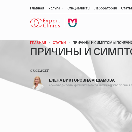
Главная
Услуги
Специалисты
Лаборатория
Стать
ГЛАВНАЯ
СТАТЬИ
ПРИЧИНЫ И СИМПТОМЫ ПОЧЕЧН
ПРИЧИНЫ И СИМПТ
Антивозрастная медицина
Эстетическая медицина и косметология
09.08.2022
ЕЛЕНА ВИКТОРОВНА АНДАМОВА
Акушерство и гинекология
Руководитель департамента репродуктологии Exp
Анти-эйдж (омоложение)
Медицинская диагностика
Онкология