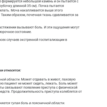
е формируется небольшой камень и он пытается с
рубочку длинной 35 см). Почка пытается
сделать. Моча накапливается выше этого
 Таким образом, почечная ткань сдавливается за
растяжении вызывают боль. И эти ощущения могут
морочное состояние.
сех случаев экстренной госпитализации в
и относятся:
чной области.
Может отдавать в живот, паховую
ую пациент не может сидеть, лежать. Боль может
нты связывают появление приступа с физической
едств. Продолжительность приступа колеблется от
аняется тупая боль в поясничной области.