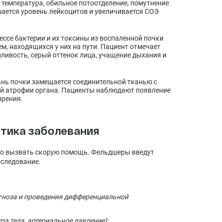
температура, обильное потоотделение, помутнение
шается уровень лейкоцитов и увеличивается СОЭ
се бактерии и их токсины из воспаленной почки
м, находящихся у них на пути. Пациент отмечает
ливость, серый оттенок лица, учащение дыхания и
ань почки замещается соединительной тканью с
ой атрофии органа. Пациенты наблюдают появление
зрения.
стика заболевания
ьно вызвать скорую помощь. Фельдшеры введут
бследование.
гноза и проведения дифференциальной
а тела, артериальное давление);