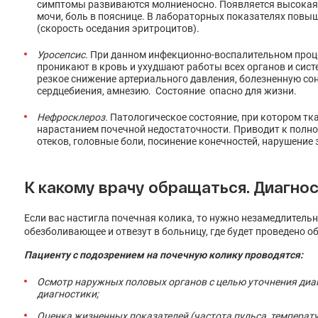
симптомы развиваются молниеносно. Появляется высокая 
мочи, боль в пояснице. В лабораторных показателях повы
(скорость оседания эритроцитов).
Уросепсис.
При данном инфекционно-воспалительном процес
проникают в кровь и ухудшают работы всех органов и систе
резкое снижение артериального давления, болезненную сон
сердцебиения, амнезию. Состояние опасно для жизни.
Нефросклероз.
Патологическое состояние, при котором тк
нарастанием почечной недостаточности. Приводит к полн
отеков, головные боли, посинение конечностей, нарушение 
К какому врачу обращаться. Диагно
Если вас настигла почечная колика, то нужно незамедлител
обезболивающее и отвезут в больницу, где будет проведено о
Пациенту с подозрением на почечную колику проводятся:
Осмотр наружных половых органов с целью уточнения диа
диагностики;
Оценка жизненных показателей (частота пульса, температур