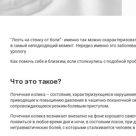
Лечение депрессии
Лечение климакса
Лечение менопаузы заместительной гормональной
терапией
“Лезть на стенку от боли” - именно так можно охарактеризов
в самый неподходящий момент. Нередко именно это заболева
урологу.
Как помочь себе и близким, если столкнулись с подобной пр
Что это такое?
Почечная колика – состояние, характеризующееся нарушени
приводящее к повышению давления в чашечно-лоханочной си
сопровождающееся резким болевым приступом.
Почечная колика возникает внезапно на фоне хорошего само
появиться в любое время дня и ночи, в состоянии покоя, при
нетравматических болей, с которыми сталкивается человек в