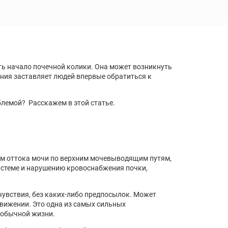
Синдром хронической усталости: симптомы,
причины, лечение, диагностика
Стресс: стадии, последствия, методы лечения,
профилактика
ать начало почечной колики. Она может возникнуть
ния заставляет людей впервые обратиться к
облемой? Расскажем в этой статье.
ем оттока мочи по верхним мочевыводящим путям,
стеме и нарушению кровоснабжения почки,
чувствия, без каких-либо предпосылок. Может
 движении. Это одна из самых сильных
 обычной жизни.