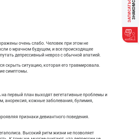
ЗАПИСАТЬСЯ
ыражены очень слабо. Человек при этом не
ысли о мрачном будущем, и все происходящее
епутать депрессивный невроз с обычной апатией.
тся скрыть ситуацию, которая его травмировала.
кие симптомы.
А на первый план выходят вегетативные проблемы и
м, анорексия, кожные заболевания, булимия,
 проявляя признаки девиантного поведения.
егаполиса. Высокий ритм жизни не позволяет
ть. К тому же, многие считают, что депрессии не