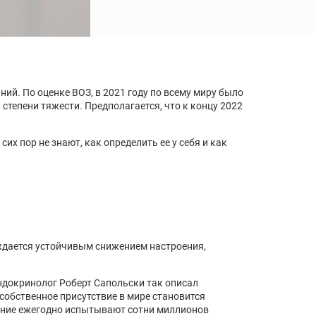
Синдром хронической усталости: симптомы,
причины, лечение, диагностика
Стресс: стадии, последствия, методы лечения,
профилактика
ий. По оценке ВОЗ, в 2021 году по всему миру было
степени тяжести. Предполагается, что к концу 2022
х пор не знают, как определить ее у себя и как
ождается устойчивым снижением настроения,
ндокринолог Роберт Сапольски так описал
 собственное присутствие в мире становится
ение ежегодно испытывают сотни миллионов