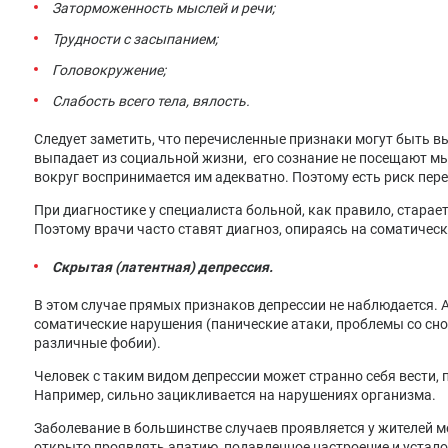
Заторможенность мыслей и речи;
Трудности с засыпанием;
Головокружение;
Слабость всего тела, вялость.
Следует заметить, что перечисленные признаки могут быть в
выпадает из социальной жизни, его сознание не посещают м
вокруг воспринимается им адекватно. Поэтому есть риск пер
При диагностике у специалиста больной, как правило, старае
Поэтому врачи часто ставят диагноз, опираясь на соматичес
Скрытая (латентная) депрессия.
В этом случае прямых признаков депрессии не наблюдается. 
соматические нарушения (панические атаки, проблемы со сно
различные фобии).
Человек с таким видом депрессии может странно себя вести,
Например, сильно зацикливается на нарушениях организма.
Заболевание в большинстве случаев проявляется у жителей м
открыто проявлять апатию, подавленное настроение и усталос