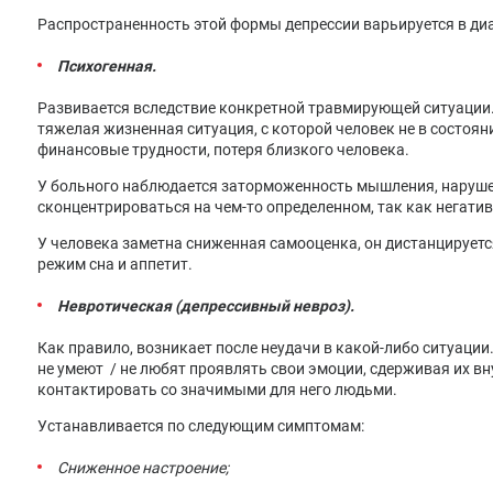
Распространенность этой формы депрессии варьируется в ди
Психогенная.
Развивается вследствие конкретной травмирующей ситуации.
тяжелая жизненная ситуация, с которой человек не в состоян
финансовые трудности, потеря близкого человека.
У больного наблюдается заторможенность мышления, наруше
сконцентрироваться на чем-то определенном, так как негати
У человека заметна сниженная самооценка, он дистанцируетс
режим сна и аппетит.
Невротическая (депрессивный невроз).
Как правило, возникает после неудачи в какой-либо ситуаци
не умеют / не любят проявлять свои эмоции, сдерживая их вн
контактировать со значимыми для него людьми.
Устанавливается по следующим симптомам:
Сниженное настроение;