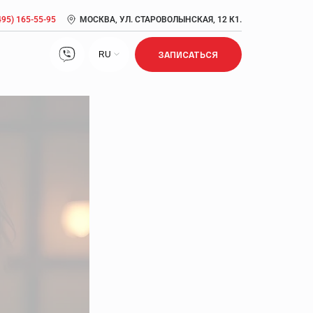
495) 165-55-95
МОСКВА, УЛ. СТАРОВОЛЫНСКАЯ, 12 К1.
RU
ЗАПИСАТЬСЯ
Лечение нарушений сна
Лечение ожирения
Лечение сексуальной дисфункции
Метаболический синдром: симптомы, причины,
диагностика, лечение
Прием врача кардиолога, врача антивозрастной
медицины
Псориаз: признаки, стадии, лечение, диагностика
Сердечно-сосудистые заболевания: риск развития,
возраст, профилактика