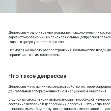
Лечение депрессии
Лечение климакса
Лечение менопаузы заместительной гормональной
терапией
Депрессия – одно из самых коварных психологических состоян
зарегистрировано 270 миллионов больных депрессией разной 
года эта цифра увеличится на 20%.
Несмотря на широту распространения, большинство людей до си
справиться с этим состоянием.
Что такое депрессия
Депрессия – это психическое расстройство, которое сопров
двигательной заторможенностью и нарушением мышления.
В одной из своих лекций американский нейробиолог и нейроэ
состояние человека в депрессии: «Депрессия – это когда твоё
невыносимым». Звучит пугающе, однако именно такое ощущ