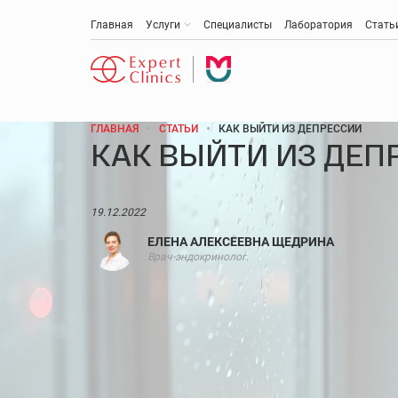
Главная
Услуги
Специалисты
Лаборатория
Стать
ГЛАВНАЯ
СТАТЬИ
КАК ВЫЙТИ ИЗ ДЕПРЕССИИ
КАК ВЫЙТИ ИЗ ДЕП
Антивозрастная медицина
Эстетическая медицина и косметология
19.12.2022
ЕЛЕНА АЛЕКСЕЕВНА ЩЕДРИНА
Акушерство и гинекология
Врач-эндокринолог.
Анти-эйдж (омоложение)
Медицинская диагностика
Онкология