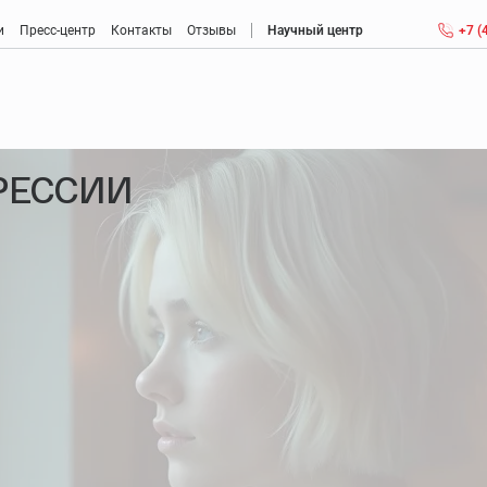
и
Пресс-центр
Контакты
Отзывы
Научный центр
+7 (
Антиэйджинг (anti-aging): антивозрастная медицина
РЕССИИ
Консультация врача антивозрастной медицины
Детоксикация крови
Метаболическая коррекция
Менопауза
Мужской климакс: возраст, признаки, ощущения
Диагностика и лечение заболеваний головного мозга
Диагностика и лечение нарушений памяти