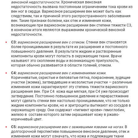
венозной недостаточности.
Хроническая венозная
недостаточность вызвана постоянным ограничением тока крови из
вен ног в сердце. Варикозное расширение вен может быть как
следствием, так и причиной этого распространенного заболевания
вен. Такие признаки болезни, как отек и изменения кожи,
возникающие при варикозном расширении вен степени тяжести С3,
в конечном итоге являются выражением хронической венозной
недостаточности.
C3:
варикозное расширение вен с отеком.
Стенки вен становятся
более проницаемыми в результате их расширения и постоянного
повышенного давления. В результате жидкие и растворенные
компоненты крови могут попасть в окружающие ткани. Врачи
называют это скопление воды и возникающую припухлость,
которая обычно развивается в области голеней, отеком.
C4:
варикозное расширение вен с изменениями кожи.
Коричневатые, охристые и беловатые пятна, покраснение, зудящие
участки (экзема), затвердевшие и мозолистые участки — различные
изменения кожи характеризуют эту степень тяжести варикозного
расширения вен. При С4 кожа еще мягкая, при С4 уже происходит
затвердение. Постоянно повышенное давление и перерастяжение
могут сделать стенки вен настолько проницаемыми, что не только
жидкие компоненты крови, но и эритроциты вытекают из сосудов в
окружающую среду. Они содержат «пигмент крови» гемоглобин,
железо в составе которого затем окрашивает кожу в ржаво-
коричневый цвет.
C5:
варикозное расширение вен с зажившими язвами на ногах.
В
долгосрочной перспективе повышенное венозное давление, отек и
изменения кожи могут означать, что кожа и подлежащие ткани