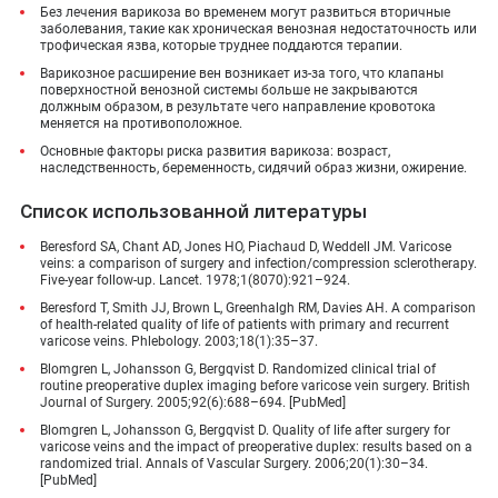
Без лечения варикоза во временем могут развиться вторичные
заболевания, такие как хроническая венозная недостаточность или
трофическая язва, которые труднее поддаются терапии.
Варикозное расширение вен возникает из-за того, что клапаны
поверхностной венозной системы больше не закрываются
должным образом, в результате чего направление кровотока
меняется на противоположное.
Основные факторы риска развития варикоза: возраст,
наследственность, беременность, сидячий образ жизни, ожирение.
Список использованной литературы
Beresford SA, Chant AD, Jones HO, Piachaud D, Weddell JM. Varicose
veins: a comparison of surgery and infection/compression sclerotherapy.
Five-year follow-up. Lancet. 1978;1(8070):921–924.
Beresford T, Smith JJ, Brown L, Greenhalgh RM, Davies AH. A comparison
of health-related quality of life of patients with primary and recurrent
varicose veins. Phlebology. 2003;18(1):35–37.
Blomgren L, Johansson G, Bergqvist D. Randomized clinical trial of
routine preoperative duplex imaging before varicose vein surgery. British
Journal of Surgery. 2005;92(6):688–694. [PubMed]
Blomgren L, Johansson G, Bergqvist D. Quality of life after surgery for
varicose veins and the impact of preoperative duplex: results based on a
randomized trial. Annals of Vascular Surgery. 2006;20(1):30–34.
[PubMed]