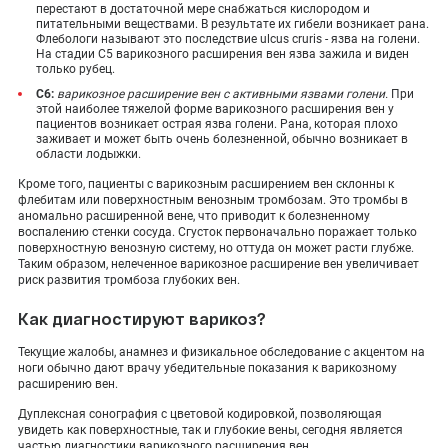
перестают в достаточной мере снабжаться кислородом и
питательными веществами. В результате их гибели возникает рана.
Флебологи называют это последствие ulcus cruris - язва на голени.
На стадии С5 варикозного расширения вен язва зажила и виден
только рубец.
C6:
варикозное расширение вен с активными язвами голени.
При
этой наиболее тяжелой форме варикозного расширения вен у
пациентов возникает острая язва голени. Рана, которая плохо
заживает и может быть очень болезненной, обычно возникает в
области лодыжки.
Кроме того, пациенты с варикозным расширением вен склонны к
флебитам или поверхностным венозным тромбозам. Это тромбы в
аномально расширенной вене, что приводит к болезненному
воспалению стенки сосуда. Сгусток первоначально поражает только
поверхностную венозную систему, но оттуда он может расти глубже.
Таким образом, нелеченное варикозное расширение вен увеличивает
риск развития тромбоза глубоких вен.
Как диагностируют варикоз?
Текущие жалобы, анамнез и физикальное обследование с акцентом на
ноги обычно дают врачу убедительные показания к варикозному
расширению вен.
Дуплексная сонография с цветовой кодировкой, позволяющая
увидеть как поверхностные, так и глубокие вены, сегодня является
частью диагностики варикозного расширения вен.