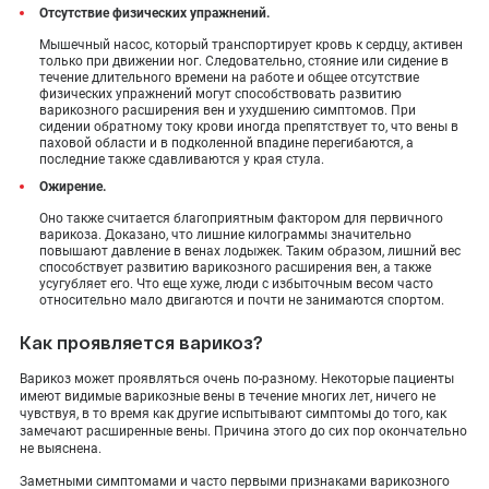
Отсутствие физических упражнений.
Мышечный насос, который транспортирует кровь к сердцу, активен
только при движении ног. Следовательно, стояние или сидение в
течение длительного времени на работе и общее отсутствие
физических упражнений могут способствовать развитию
варикозного расширения вен и ухудшению симптомов. При
сидении обратному току крови иногда препятствует то, что вены в
паховой области и в подколенной впадине перегибаются, а
последние также сдавливаются у края стула.
Ожирение.
Оно также считается благоприятным фактором для первичного
варикоза. Доказано, что лишние килограммы значительно
повышают давление в венах лодыжек. Таким образом, лишний вес
способствует развитию варикозного расширения вен, а также
усугубляет его. Что еще хуже, люди с избыточным весом часто
относительно мало двигаются и почти не занимаются спортом.
Как проявляется варикоз?
Варикоз может проявляться очень по-разному. Некоторые пациенты
имеют видимые варикозные вены в течение многих лет, ничего не
чувствуя, в то время как другие испытывают симптомы до того, как
замечают расширенные вены. Причина этого до сих пор окончательно
не выяснена.
Заметными симптомами и часто первыми признаками варикозного