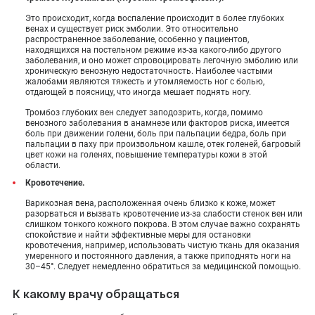
Это происходит, когда воспаление происходит в более глубоких
венах и существует риск эмболии. Это относительно
распространенное заболевание, особенно у пациентов,
находящихся на постельном режиме из-за какого-либо другого
заболевания, и оно может спровоцировать легочную эмболию или
хроническую венозную недостаточность. Наиболее частыми
жалобами являются тяжесть и утомляемость ног с болью,
отдающей в поясницу, что иногда мешает поднять ногу.
Тромбоз глубоких вен следует заподозрить, когда, помимо
венозного заболевания в анамнезе или факторов риска, имеется
боль при движении голени, боль при пальпации бедра, боль при
пальпации в паху при произвольном кашле, отек голеней, багровый
цвет кожи на голенях, повышение температуры кожи в этой
области.
Кровотечение.
Варикозная вена, расположенная очень близко к коже, может
разорваться и вызвать кровотечение из-за слабости стенок вен или
слишком тонкого кожного покрова. В этом случае важно сохранять
спокойствие и найти эффективные меры для остановки
кровотечения, например, использовать чистую ткань для оказания
умеренного и постоянного давления, а также приподнять ноги на
30–45°. Следует немедленно обратиться за медицинской помощью.
К какому врачу обращаться