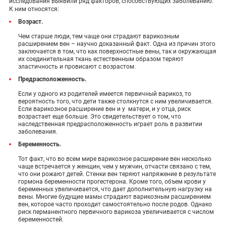
исследования выявили ряд факторов, способствующих заболеванию.
К ним относятся:
Возраст.
Чем старше люди, тем чаще они страдают варикозным
расширением вен – научно доказанный факт. Одна из причин этого
заключается в том, что как поверхностные вены, так и окружающая
их соединительная ткань естественным образом теряют
эластичность и провисают с возрастом.
Предрасположенность.
Если у одного из родителей имеется первичный варикоз, то
вероятность того, что дети также столкнутся с ним увеличивается.
Если варикозное расширение вен и у матери, и у отца, риск
возрастает еще больше. Это свидетельствует о том, что
наследственная предрасположенность играет роль в развитии
заболевания.
Беременность.
Тот факт, что во всем мире варикозное расширение вен несколько
чаще встречается у женщин, чем у мужчин, отчасти связано с тем,
что они рожают детей. Стенки вен теряют напряжение в результате
гормона беременности прогестерона. Кроме того, объем крови у
беременных увеличивается, что дает дополнительную нагрузку на
вены. Многие будущие мамы страдают варикозным расширением
вен, которое часто проходит самостоятельно после родов. Однако
риск перманентного первичного варикоза увеличивается с числом
беременностей.