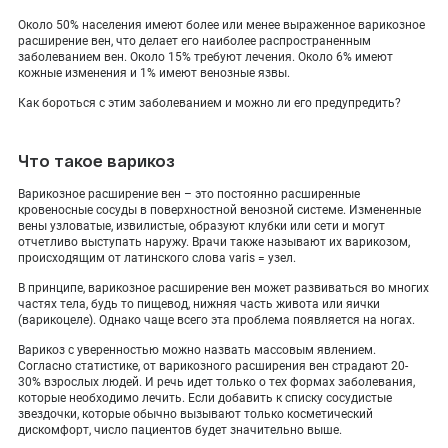
ПОКАЗАТЬ НА КАРТЕ
Около 50% населения имеют более или менее выраженное варикозное
расширение вен, что делает его наиболее распространенным
ADMIN@EXPERTCLINICS.RU
заболеванием вен. Около 15% требуют лечения. Около 6% имеют
кожные изменения и 1% имеют венозные язвы.
Как бороться с этим заболеванием и можно ли его предупредить?
Что такое варикоз
Варикозное расширение вен – это постоянно расширенные
кровеносные сосуды в поверхностной венозной системе. Измененные
вены узловатые, извилистые, образуют клубки или сети и могут
отчетливо выступать наружу. Врачи также называют их варикозом,
происходящим от латинского слова varis = узел.
В принципе, варикозное расширение вен может развиваться во многих
частях тела, будь то пищевод, нижняя часть живота или яички
(варикоцеле). Однако чаще всего эта проблема появляется на ногах.
Варикоз с уверенностью можно назвать массовым явлением.
Согласно статистике, от варикозного расширения вен страдают 20-
30% взрослых людей. И речь идет только о тех формах заболевания,
которые необходимо лечить. Если добавить к списку сосудистые
звездочки, которые обычно вызывают только косметический
дискомфорт, число пациентов будет значительно выше.