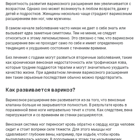
Вероятность развития варикозного расширения вен увеличивается с
возрастом. Однако оно может возникнуть в любом возрасте, даже у
детей и подростков. Женщины несколько чаще страдают варикозным
расширением вен ног, чем мужчины.
В самом начале заболевание часто никак не дает о себе знать или
вызывает едва заметные симптомы. Тем не менее, не следует
относиться к этому легкомысленно. Это связано с тем, что варикозное
расширение вен не проходит само по себе и имеет определенную
тенденцию к ухудшению состояния с течением времени.
Без лечения с годами могут развиться вторичные заболевания, такие
как хроническая венозная недостаточность или трофическая язва,
которые труднее поддаются терапии и могут значительно ухудшить
качество жизни. При адекватном лечении варикозного расширения
вен такие серьезные последствия обычно можно предотвратить.
Как развивается варикоз?
Варикозное расширение вен развивается из-за того, что венозные
клапаны больше не закрываются полностью. В результате кровь в
пораженной вене ноги неправильно течет к стопе. Как следствие, вена
перегружается и со временем ее стенки расширяются.
Венозная система ног переносит кровь обратно к сердцу, когда человек
сидит и стоит вопреки силе тяжести. Для этого мышцы ног
сдавливают глубокие вены, например, при ходьбе, чтобы кровь
выдавливалась наружу. В дополнение к этому так называемому