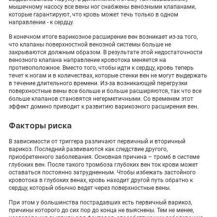
мышечному насосу все вены ног снабжены венозными клапанами,
которые гарантируют, что кровь может течь только в одном
направлении - к сердцу.
В конечном итоге варикозное расширение вен возникает из-за того,
что клапаны поверхностной венозной системы больше не
закрываются должным образом. В результате этой недостаточности
венозного клапана направление кровотока меняется на
противоположное. Вместо того, чтобы идти к сердцу, кровь теперь
течет к ногам и в количествах, которые стенки вен не могут выдержать
в течение длительного времени. Из-за возникающей перегрузки
поверхностные вены все больше и больше расширяются, так что все
больше клапанов становятся негерметичными. Со временем этот
эффект домино приводит к развитию варикозного расширения вен.
Факторы риска
В зависимости от триггера различают первичный и вторичный
варикоз. Последний развиваются как следствие другого,
приобретенного заболевания. Основная причина – тромб в системе
глубоких вен. После такого тромбоза глубоких вен ток крови может
оставаться постоянно затрудненным. Чтобы избежать застойного
кровотока в глубоких венах, кровь находит другой путь обратно к
сердцу, который обычно ведет через поверхностные вены.
При этом у большинства пострадавших есть первичный варикоз,
причины которого до сих пор до конца не выяснены. Тем не менее,