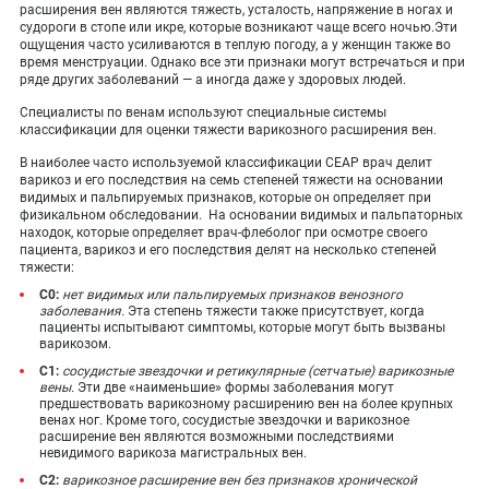
расширения вен являются тяжесть, усталость, напряжение в ногах и
судороги в стопе или икре, которые возникают чаще всего ночью.Эти
ощущения часто усиливаются в теплую погоду, а у женщин также во
время менструации. Однако все эти признаки могут встречаться и при
ряде других заболеваний — а иногда даже у здоровых людей.
Специалисты по венам используют специальные системы
классификации для оценки тяжести варикозного расширения вен.
В наиболее часто используемой классификации CEAP врач делит
варикоз и его последствия на семь степеней тяжести на основании
видимых и пальпируемых признаков, которые он определяет при
физикальном обследовании. На основании видимых и пальпаторных
находок, которые определяет врач-флеболог при осмотре своего
пациента, варикоз и его последствия делят на несколько степеней
тяжести:
C0:
нет видимых или пальпируемых признаков венозного
заболевания.
Эта степень тяжести также присутствует, когда
пациенты испытывают симптомы, которые могут быть вызваны
варикозом.
C1:
сосудистые звездочки и ретикулярные (сетчатые) варикозные
вены.
Эти две «наименьшие» формы заболевания могут
предшествовать варикозному расширению вен на более крупных
венах ног. Кроме того, сосудистые звездочки и варикозное
расширение вен являются возможными последствиями
невидимого варикоза магистральных вен.
C2:
варикозное расширение вен без признаков хронической