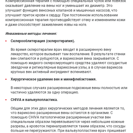
Компрессионная терапия с помощью специальных чулок или повязок
оказывает давление на вены ног и уменьшает их диаметр. Это
улучшает функцию венозных клапанов и мышечных насосов, что
улучшает приток крови к сердцу. При постоянном использовании
компрессионная терапия противодействует отеку и изменениям кожи
и даже способствует заживлению язвы на ноге.
Инвазивные методы лечения:
Склерооблитерация (склеротерапия).
Во время склеротерапии врач вводит в расширенную вену
лекарство, которое вызывает там воспаление. В результате стенки
вен слипаются и рубцуются, и варикозная вена закрывается. С
помощью жидкого склерозирующего средства удаляют сосудистые
звездочки и ретикулярные варикозные узлы, а в случае варикоза
крупных вен активный ингредиент вспенивают.
Хирургическое удаление вен и минифлебэктомия.
В некоторых случаях расширенные подкожные вены полностью или
частично удаляются за одну операцию.
CHIVA и вальвулопластика.
Общим для этих двух хирургических методов лечения является то,
что варикозно расширенные вены остаются в организме. С
помощью CHIVA патологически расширенные участки вен
специальным образом перевязываются через небольшие кожные
разрезы, а кровоток перенаправляется таким образом, что сосуды
больше не перегружаются. При вальвулопластике врач пришивает