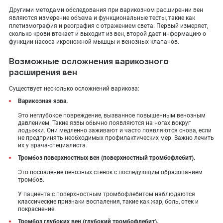
Другими методами обследования при варикозном расширении вен
являются измерение объема и функциональные тесты, такие как
плетизмография и реография с отражением света. Первый измеряет,
сколько крови втекает и выходит из вен, второй дает информацию о
функции насоса икроножной мышцы и венозных клапанов.
Возможные осложнения варикозного
расширения вен
Существует несколько осложнений варикоза:
Варикозная язва.
Это неглубокое повреждение, вызванное повышенным венозным
давлением. Такие язвы обычно появляются на ногах вокруг
лодыжки. Они медленно заживают и часто появляются снова, если
не предпринять необходимых профилактических мер. Важно лечить
их у врача-специалиста.
Тромбоз поверхностных вен (поверхностный тромбофлебит).
Это воспаление венозных стенок с последующим образованием
тромбов.
У пациента с поверхностным тромбофлебитом наблюдаются
классические признаки воспаления, такие как жар, боль, отек и
покраснение.
Тромбоз глубоких вен (глубокий тромбофлебит).