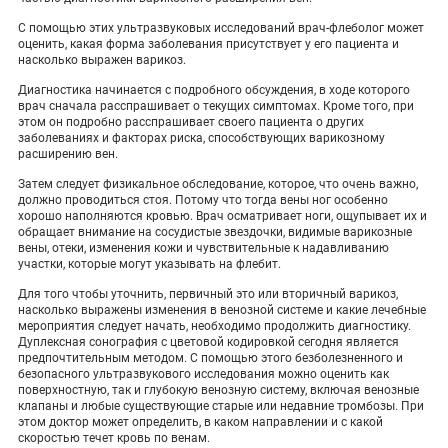
С помощью этих ультразвуковых исследований врач-флеболог может
оценить, какая форма заболевания присутствует у его пациента и
насколько выражен варикоз.
Диагностика начинается с подробного обсуждения, в ходе которого
врач сначала расспрашивает о текущих симптомах. Кроме того, при
этом он подробно расспрашивает своего пациента о других
заболеваниях и факторах риска, способствующих варикозному
расширению вен.
Затем следует физикальное обследование, которое, что очень важно,
должно проводиться стоя. Потому что тогда вены ног особенно
хорошо наполняются кровью. Врач осматривает ноги, ощупывает их и
обращает внимание на сосудистые звездочки, видимые варикозные
вены, отеки, изменения кожи и чувствительные к надавливанию
участки, которые могут указывать на флебит.
Для того чтобы уточнить, первичный это или вторичный варикоз,
насколько выражены изменения в венозной системе и какие лечебные
мероприятия следует начать, необходимо продолжить диагностику.
Дуплексная сонография с цветовой кодировкой сегодня является
предпочтительным методом. С помощью этого безболезненного и
безопасного ультразвукового исследования можно оценить как
поверхностную, так и глубокую венозную систему, включая венозные
клапаны и любые существующие старые или недавние тромбозы. При
этом доктор может определить, в каком направлении и с какой
скоростью течет кровь по венам.