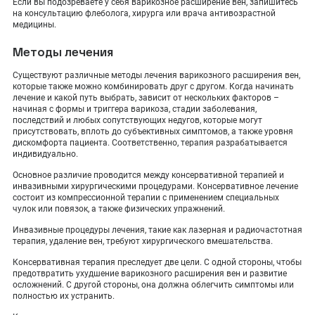
Если вы подозреваете у себя варикозное расширение вен, запишитесь
на консультацию флеболога, хирурга или врача антивозрастной
медицины.
Методы лечения
Существуют различные методы лечения варикозного расширения вен,
которые также можно комбинировать друг с другом. Когда начинать
лечение и какой путь выбрать, зависит от нескольких факторов –
начиная с формы и триггера варикоза, стадии заболевания,
последствий и любых сопутствующих недугов, которые могут
присутствовать, вплоть до субъективных симптомов, а также уровня
дискомфорта пациента. Соответственно, терапия разрабатывается
индивидуально.
Основное различие проводится между консервативной терапией и
инвазивными хирургическими процедурами. Консервативное лечение
состоит из компрессионной терапии с применением специальных
чулок или повязок, а также физических упражнений.
Инвазивные процедуры лечения, такие как лазерная и радиочастотная
терапия, удаление вен, требуют хирургического вмешательства.
Консервативная терапия преследует две цели. С одной стороны, чтобы
предотвратить ухудшение варикозного расширения вен и развитие
осложнений. С другой стороны, она должна облегчить симптомы или
полностью их устранить.