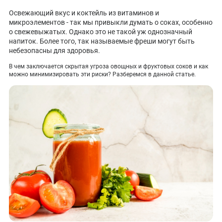
ПОКАЗАТЬ НА КАРТЕ
Освежающий вкус и коктейль из витаминов и
микроэлементов - так мы привыкли думать о соках, особенно
ADMIN@EXPERTCLINICS.RU
о свежевыжатых. Однако это не такой уж однозначный
напиток. Более того, так называемые фреши могут быть
небезопасны для здоровья.
В чем заключается скрытая угроза овощных и фруктовых соков и как
можно минимизировать эти риски? Разберемся в данной статье.