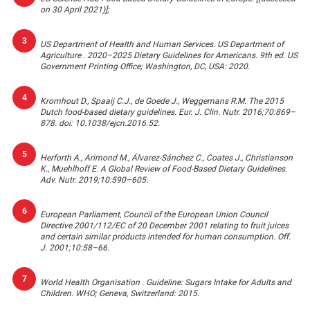
on 30 April 2021)];
US Department of Health and Human Services. US Department of
Agriculture . 2020–2025 Dietary Guidelines for Americans. 9th ed. US
Government Printing Office; Washington, DC, USA: 2020.
Kromhout D., Spaaij C.J., de Goede J., Weggemans R.M. The 2015
Dutch food-based dietary guidelines. Eur. J. Clin. Nutr. 2016;70:869–
878. doi: 10.1038/ejcn.2016.52.
Herforth A., Arimond M., Álvarez-Sánchez C., Coates J., Christianson
K., Muehlhoff E. A Global Review of Food-Based Dietary Guidelines.
Adv. Nutr. 2019;10:590–605.
European Parliament, Council of the European Union Council
Directive 2001/112/EC of 20 December 2001 relating to fruit juices
and certain similar products intended for human consumption. Off.
J. 2001;10:58–66.
World Health Organisation . Guideline: Sugars Intake for Adults and
Children. WHO; Geneva, Switzerland: 2015.