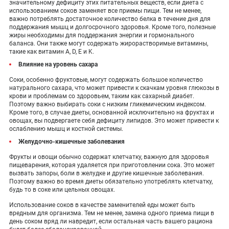
значительному дефициту этих питательных веществ, если диета с
использованием соков заменяет все приемы пищи. Тем не менее,
важно потреблять достаточное количество белка в течение дня для
поддержания мышц и долгосрочного здоровья. Кроме того, полезные
жиры необходимы для поддержания энергии и гормонального
баланса. Они также могут содержать жирорастворимые витамины,
такие как витамин A, D, E и K.
Влияние на уровень сахара
Соки, особенно фруктовые, могут содержать большое количество
натурального сахара, что может привести к скачкам уровня глюкозы в
крови и проблемам со здоровьем, таким как сахарный диабет.
Поэтому важно выбирать соки с низким гликемическим индексом.
Кроме того, в случае диеты, основанной исключительно на фруктах и ​​
овощах, вы подвергаете себя дефициту липидов. Это может привести к
ослаблению мышц и костной системы.
Желудочно-кишечные заболевания
Фрукты и овощи обычно содержат клетчатку, важную для здоровья
пищеварения, которая удаляется при приготовлении сока. Это может
вызвать запоры, боли в желудке и другие кишечные заболевания.
Поэтому важно во время диеты обязательно употреблять клетчатку,
будь то в соке или цельных овощах.
Использование соков в качестве заменителей еды может быть
вредным для организма. Тем не менее, замена одного приема пищи в
день соком вряд ли навредит, если остальная часть вашего рациона