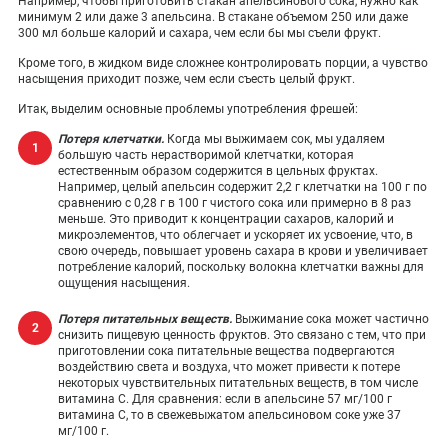
Например, чтобы приготовить стакан апельсинового сока, нужно как
минимум 2 или даже 3 апельсина. В стакане объемом 250 или даже
300 мл больше калорий и сахара, чем если бы мы съели фрукт.
Кроме того, в жидком виде сложнее контролировать порции, а чувство
насыщения приходит позже, чем если съесть целый фрукт.
Итак, выделим основные проблемы употребления фрешей:
Потеря клетчатки.
Когда мы выжимаем сок, мы удаляем
большую часть нерастворимой клетчатки, которая
естественным образом содержится в цельных фруктах.
Например, целый апельсин содержит 2,2 г клетчатки на 100 г по
сравнению с 0,28 г в 100 г чистого сока или примерно в 8 раз
меньше. Это приводит к концентрации сахаров, калорий и
микроэлементов, что облегчает и ускоряет их усвоение, что, в
свою очередь, повышает уровень сахара в крови и увеличивает
потребление калорий, поскольку волокна клетчатки важны для
ощущения насыщения.
Потеря питательных веществ.
Выжимание сока может частично
снизить пищевую ценность фруктов. Это связано с тем, что при
приготовлении сока питательные вещества подвергаются
воздействию света и воздуха, что может привести к потере
некоторых чувствительных питательных веществ, в том числе
витамина С. Для сравнения: если в апельсине 57 мг/100 г
витамина С, то в свежевыжатом апельсиновом соке уже 37
мг/100 г.