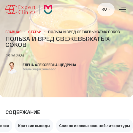
RU
ГЛАВНАЯ
СТАТЬИ
ПОЛЬЗА И ВРЕД СВЕЖЕВЫЖАТЫХ СОКОВ
ПОЛЬЗА И ВРЕД СВЕЖЕВЫЖАТЫХ
Главная
СОКОВ
Услуги
Специалисты
Лаборатория
25.04.2024
Статьи
Пресс-центр
ЕЛЕНА АЛЕКСЕЕВНА ЩЕДРИНА
Врач-эндокринолог.
Контакты
Отзывы
Научный центр
+7 (495) 154-21-44
СОДЕРЖАНИЕ
ПН-ПТ:
09:00 - 18:00
СБ-ВС:
ВЫХОДНОЙ
 сока
Краткие выводы
Список использованной литературы
МОСКВА, УЛ. СТАРОВОЛЫНСКАЯ, 12 К1.