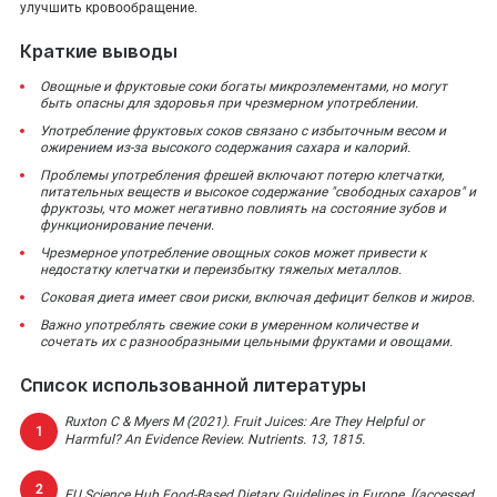
улучшить кровообращение.
Краткие выводы
Овощные и фруктовые соки богаты микроэлементами, но могут
быть опасны для здоровья при чрезмерном употреблении.
Употребление фруктовых соков связано с избыточным весом и
ожирением из-за высокого содержания сахара и калорий.
Проблемы употребления фрешей включают потерю клетчатки,
питательных веществ и высокое содержание "свободных сахаров" и
фруктозы, что может негативно повлиять на состояние зубов и
функционирование печени.
Чрезмерное употребление овощных соков может привести к
недостатку клетчатки и переизбытку тяжелых металлов.
Соковая диета имеет свои риски, включая дефицит белков и жиров.
Важно употреблять свежие соки в умеренном количестве и
сочетать их с разнообразными цельными фруктами и овощами.
Список использованной литературы
Ruxton C & Myers M (2021). Fruit Juices: Are They Helpful or
Harmful? An Evidence Review. Nutrients. 13, 1815.
EU Science Hub Food-Based Dietary Guidelines in Europe. [(accessed