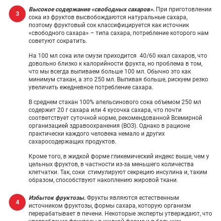
Высокое содержание «свободных сахаров».
При приготовлении
сока из фруктов высвобождаются натуральные сахара,
поэтому фруктовый сок классифицируется как источник
«свободного сахара» – типа сахара, потребление которого нам
советуют сократить.
На 100 мл сока или смузи приходится 40/60 ккал сахаров, что
довольно близко к калорийности фрукта, но проблема в том,
что мы всегда выпиваем больше 100 мл. Обычно это как
минимум стакан, а это 250 мл. Выпивая больше, рискуем резко
увеличить ежедневное потребление сахара.
В среднем стакан 100% апельсинового сока объемом 250 мл
содержит 20 г сахара или 4 кусочка сахара, что почти
соответствует суточной норме, рекомендованной Всемирной
организацией здравоохранения (ВОЗ). Однако в рационе
практически каждого человека немало и других
сахаросодержащих продуктов.
Кроме того, в жидкой форме гликемический индекс выше, чем у
цельных фруктов, в частности из-за меньшего количества
клетчатки. Так, соки стимулируют секрецию инсулина и, таким
образом, способствуют накоплению жировой ткани.
Избыток фруктозы.
Фрукты являются естественным
источником фруктозы, формы сахара, которую организм
перерабатывает в печени. Некоторые эксперты утверждают, что