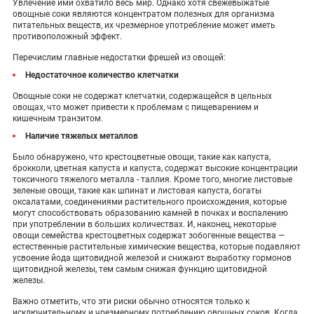
Увлечение ими охватило весь мир. Однако хотя свежевыжатые
овощные соки являются концентратом полезных для организма
питательных веществ, их чрезмерное употребление может иметь
противоположный эффект.
Перечислим главные недостатки фрешей из овощей:
Недостаточное количество клетчатки
Овощные соки не содержат клетчатки, содержащейся в цельных
овощах, что может привести к проблемам с пищеварением и
кишечным транзитом.
Наличие тяжелых металлов
Было обнаружено, что крестоцветные овощи, такие как капуста,
брокколи, цветная капуста и капуста, содержат высокие концентрации
токсичного тяжелого металла - таллия. Кроме того, многие листовые
зеленые овощи, такие как шпинат и листовая капуста, богаты
оксалатами, соединениями растительного происхождения, которые
могут способствовать образованию камней в почках и воспалению
при употреблении в больших количествах. И, наконец, некоторые
овощи семейства крестоцветных содержат зобогенные вещества —
естественные растительные химические вещества, которые подавляют
усвоение йода щитовидной железой и снижают выработку гормонов
щитовидной железы, тем самым снижая функцию щитовидной
железы.
Важно отметить, что эти риски обычно относятся только к
исключительному и чрезмерному потреблению овощных соков. Когда