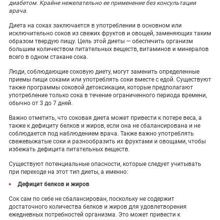
диабетом. Крайне нежелательно ее применение без консультации
врача.
Диета на соках заключается в употреблении в основном или
исключительно соков из свежих фруктов и овощей, заменяющих таким
образом твердую пищу. Цель этой диеты — обеспечить организм
большим количеством питательных веществ, витаминов и минералов
всего в одном стакане сока.
Люди, соблюдающие соковую диету, могут заменить определенные
приемы пищи соками или употреблять соки вместе с едой. Существуют
также программы соковой детоксикации, которые предполагают
употребление только сока в течение ограниченного периода времени,
обычно от 3 до 7 дней.
Важно отметить, что соковая диета может привести к потере веса, а
также к дефициту белков и жиров, если она не сбалансирована и не
соблюдается под наблюдением врача. Также важно употреблять
свежевыжатые соки и разнообразить их фруктами и овощами, чтобы
избежать дефицита питательных веществ.
Существуют потенциальные опасности, которые следует учитывать
при переходе на этот тип диеты, а именно:
Дефицит белков и жиров
Сок сам по себе не сбалансирован, поскольку не содержит
достаточного количества белков и жиров для удовлетворения
ежедневных потребностей организма. Это может привести к