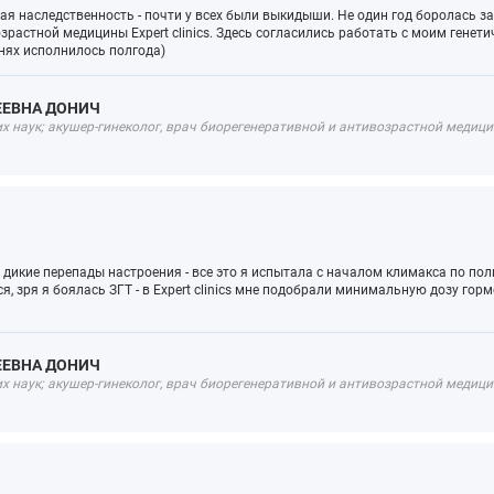
ая наследственность - почти у всех были выкидыши. Не один год боролась з
зрастной медицины Expert clinics. Здесь согласились работать с моим генети
нях исполнилось полгода)
ЕЕВНА ДОНИЧ
 наук; акушер-гинеколог, врач биорегенеративной и антивозрастной медицин
дикие перепады настроения - все это я испытала с началом климакса по пол
я, зря я боялась ЗГТ - в Expert clinics мне подобрали минимальную дозу гор
ЕЕВНА ДОНИЧ
 наук; акушер-гинеколог, врач биорегенеративной и антивозрастной медицин