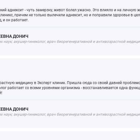
ий аднексит - чуть замерзну, живот болел ужасно. Это влияло и на личную ж
клиникс, причем не только вылечили аднексит, но и поправили здоровье в це
 и он работает.
ЕЕВНА ДОНИЧ
 наук; акушер-гинеколог, врач биорегенеративной и антивозрастной медицин
астную медицину в Эксперт клиник. Пришла сюда со своей давней проблемой
колог работает со всеми уровнями организма - восстанавливается одна функци
й!
ЕЕВНА ДОНИЧ
 наук; акушер-гинеколог, врач биорегенеративной и антивозрастной медицин