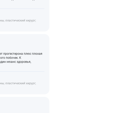
Синдром хронической усталости: симптомы,
причины, лечение, диагностика
Стресс: стадии, последствия, методы лечения,
ы, пластический хирург,
профилактика
ает прогестерона плюс плохая
ого побочек. К
один нюанс здоровья,
ы, пластический хирург,