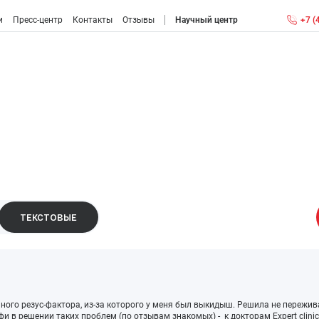
и
Пресс-центр
Контакты
Отзывы
Научный центр
+7 (
Антиэйджинг (anti-aging): антивозрастная медицина
Консультация врача антивозрастной медицины
Детоксикация крови
Метаболическая коррекция
Менопауза
ТЕКСТОВЫЕ
Мужской климакс: возраст, признаки, ощущения
Диагностика и лечение заболеваний головного мозга
Диагностика и лечение нарушений памяти
ого резус-фактора, из-за которого у меня был выкидыш. Решила не пережив
фи в решении таких проблем (по отзывам знакомых) - к докторам Expert clini