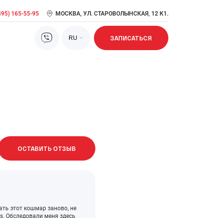
495) 165-55-95
МОСКВА, УЛ. СТАРОВОЛЫНСКАЯ, 12 К1.
RU
ЗАПИСАТЬСЯ
Лечение нарушений сна
Лечение ожирения
Лечение сексуальной дисфункции
Метаболический синдром: симптомы, причины,
диагностика, лечение
ОСТАВИТЬ ОТЗЫВ
Прием врача кардиолога, врача антивозрастной
медицины
Псориаз: признаки, стадии, лечение, диагностика
Сердечно-сосудистые заболевания: риск развития,
возраст, профилактика
ать этот кошмар заново, не
cs. Обследовали меня здесь