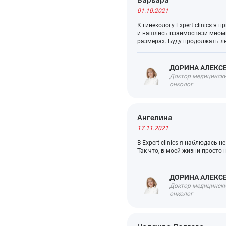
01.10.2021
К гинекологу Expert clinics я
и нашлись взаимосвязи миомы
размерах. Буду продолжать л
ДОРИНА АЛЕКС
Доктор медицинских
онколог
Ангелина
17.11.2021
В Expert clinics я наблюдась 
Так что, в моей жизни прост
ДОРИНА АЛЕКС
Доктор медицинских
онколог