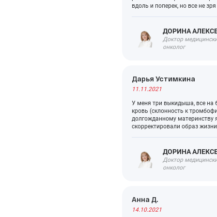
вдоль и поперек, но все не зр
СПА-процедуры
ДОРИНА АЛЕКС
Эндокринология
Доктор медицинских
онколог
Медицинский туризм
Дарья Устимкина
11.11.2021
У меня три выкидыша, все на 
кровь (склонность к тромбофи
долгожданному материнству я
скорректировали образ жизни
ДОРИНА АЛЕКС
Доктор медицинских
онколог
Анна Д.
14.10.2021