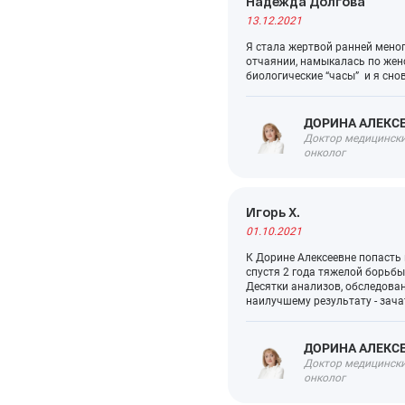
Надежда Долгова
13.12.2021
Я стала жертвой ранней менопа
отчаянии, намыкалась по жен
биологические “часы” и я сно
ДОРИНА АЛЕКС
Доктор медицинских
онколог
Игорь Х.
01.10.2021
К Дорине Алексеевне попасть н
спустя 2 года тяжелой борьбы
Десятки анализов, обследован
наилучшему результату - зач
ДОРИНА АЛЕКС
Доктор медицинских
онколог