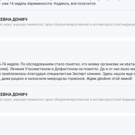
Лечение депрессии
я - уже 14 недель беременности. Надеюсь, все получится.
Лечение климакса
ЕЕВНА ДОНИЧ
 наук; акушер-гинеколог, врач биорегенеративной и антивозрастной медицин
Лечение менопаузы заместительной гормональной
терапией
6-7й неделе. По обследованиям стало понятно, что моему организму не хват
лии). Лечение Утрожестаном и Дюфастоном не помогло. Да и от них было мн
 приблизилась благодаря специалистам Эксперт клиникс. Здесь нашли еще 
, даже рацион и назначили микродозы гормонов. Ждем двойню этой зимой!
ЕЕВНА ДОНИЧ
 наук; акушер-гинеколог, врач биорегенеративной и антивозрастной медицин