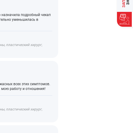
тор назначила подробный чекап
ительно уменьшилась в
ы, пластический хирург,
 ужасных всех этих симптомов.
л мою работу и отношения!
ы, пластический хирург,