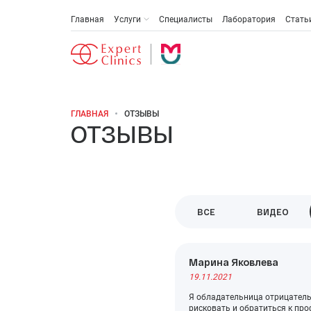
Главная
Услуги
Специалисты
Лаборатория
Стать
ГЛАВНАЯ
ОТЗЫВЫ
ОТЗЫВЫ
Антивозрастная медицина
Эстетическая медицина и косметология
Акушерство и гинекология
ВСЕ
ВИДЕО
Анти-эйдж (омоложение)
Марина Яковлева
Медицинская диагностика
19.11.2021
Онкология
Я обладательница отрицательн
рисковать и обратиться к про