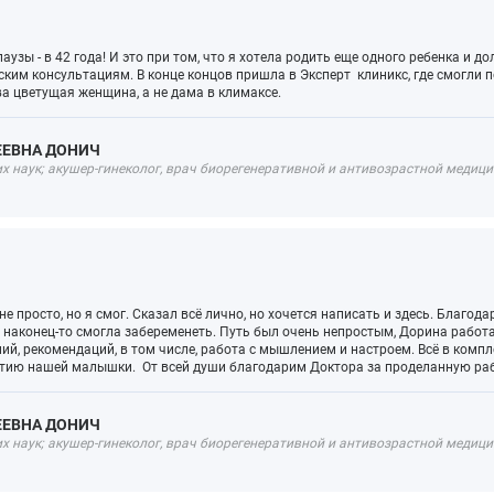
узы - в 42 года! И это при том, что я хотела родить еще одного ребенка и до
ским консультациям. В конце концов пришла в Эксперт клиникс, где смогли
ва цветущая женщина, а не дама в климаксе.
ЕЕВНА ДОНИЧ
 наук; акушер-гинеколог, врач биорегенеративной и антивозрастной медицин
е просто, но я смог. Сказал всё лично, но хочется написать и здесь. Благода
 наконец-то смогла забеременеть. Путь был очень непростым, Дорина работал
ий, рекомендаций, в том числе, работа с мышлением и настроем. Всё в компл
атию нашей малышки. От всей души благодарим Доктора за проделанную раб
ЕЕВНА ДОНИЧ
 наук; акушер-гинеколог, врач биорегенеративной и антивозрастной медицин