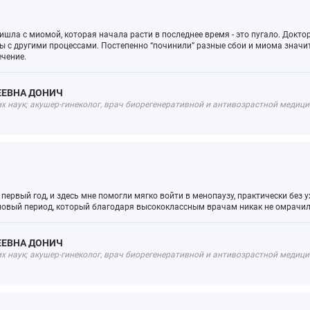
 пришла с миомой, которая начала расти в последнее время - это пугало. Док
 с другими процессами. Постепенно “починили” разные сбои и миома знач
ечение.
ЕЕВНА ДОНИЧ
 наук; акушер-гинеколог, врач биорегенеративной и антивозрастной медицин
не первый год, и здесь мне помогли мягко войти в менопаузу, практически без
о новый период, который благодаря высококлассным врачам никак не омрачи
ЕЕВНА ДОНИЧ
 наук; акушер-гинеколог, врач биорегенеративной и антивозрастной медицин