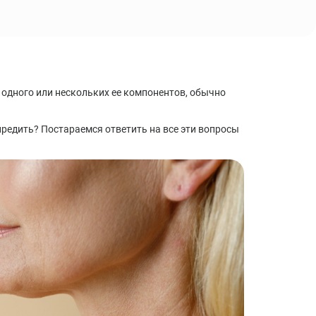
Синдром хронической усталости: симптомы,
причины, лечение, диагностика
Стресс: стадии, последствия, методы лечения,
профилактика
 одного или нескольких ее компонентов, обычно
упредить? Постараемся ответить на все эти вопросы