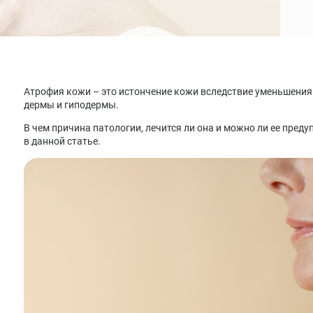
Лечение депрессии
Лечение климакса
Лечение менопаузы заместительной гормональной
терапией
Атрофия кожи – это истончение кожи вследствие уменьшения
дермы и гиподермы.
В чем причина патологии, лечится ли она и можно ли ее пред
в данной статье.