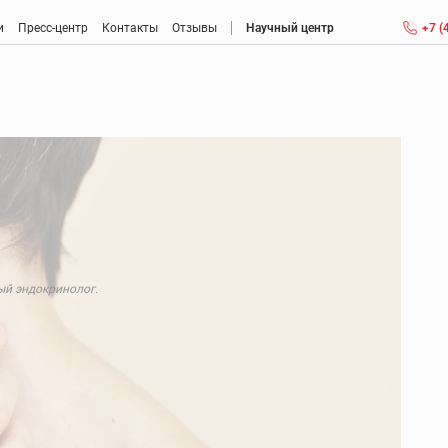
и
Пресс-центр
Контакты
Отзывы
Научный центр
+7 (
Антиэйджинг (anti-aging): антивозрастная медицина
Консультация врача антивозрастной медицины
Детоксикация крови
Метаболическая коррекция
Менопауза
ый эндокринолог.
Мужской климакс: возраст, признаки, ощущения
Диагностика и лечение заболеваний головного мозга
Диагностика и лечение нарушений памяти