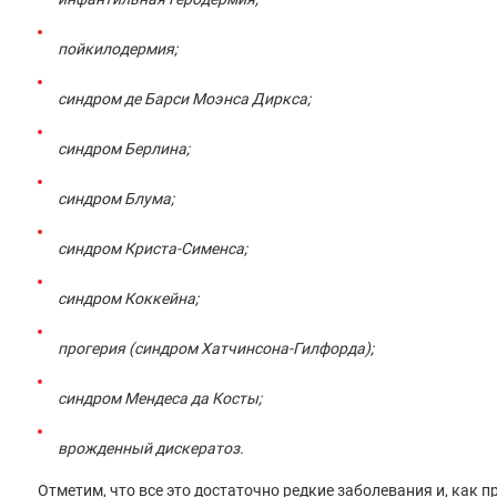
пойкилодермия;
синдром де Барси Моэнса Диркса;
синдром Берлина;
синдром Блума;
синдром Криста-Сименса;
синдром Коккейна;
прогерия (синдром Хатчинсона-Гилфорда);
синдром Мендеса да Косты;
врожденный дискератоз.
Отметим, что все это достаточно редкие заболевания и, как 