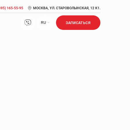
495) 165-55-95
МОСКВА, УЛ. СТАРОВОЛЫНСКАЯ, 12 К1.
RU
ЗАПИСАТЬСЯ
Лечение нарушений сна
Лечение ожирения
Лечение сексуальной дисфункции
Метаболический синдром: симптомы, причины,
диагностика, лечение
Прием врача кардиолога, врача антивозрастной
медицины
Псориаз: признаки, стадии, лечение, диагностика
Сердечно-сосудистые заболевания: риск развития,
возраст, профилактика