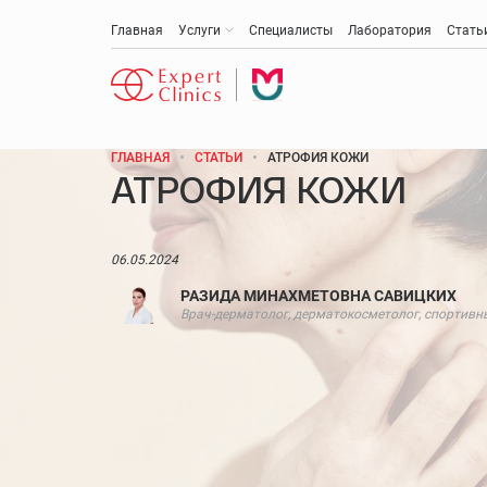
Главная
Услуги
Специалисты
Лаборатория
Стать
ГЛАВНАЯ
СТАТЬИ
АТРОФИЯ КОЖИ
АТРОФИЯ КОЖИ
Антивозрастная медицина
Эстетическая медицина и косметология
06.05.2024
РАЗИДА МИНАХМЕТОВНА САВИЦКИХ
Акушерство и гинекология
Врач-дерматолог, дерматокосметолог, спортивн
Анти-эйдж (омоложение)
Медицинская диагностика
Онкология